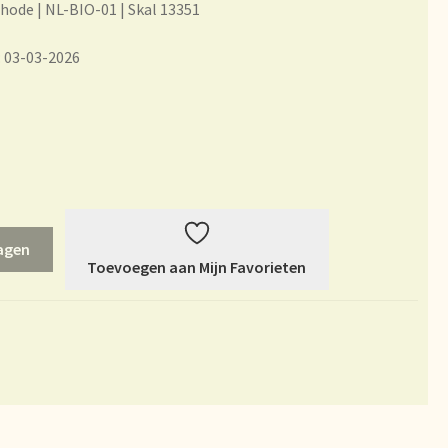
hode | NL-BIO-01 | Skal 13351
rheit
: 03-03-2026
es
Mijn account
du thé
ur vision on tea
l Branding
agen
Toevoegen aan Mijn Favorieten
et garantie
ery
Sortiment