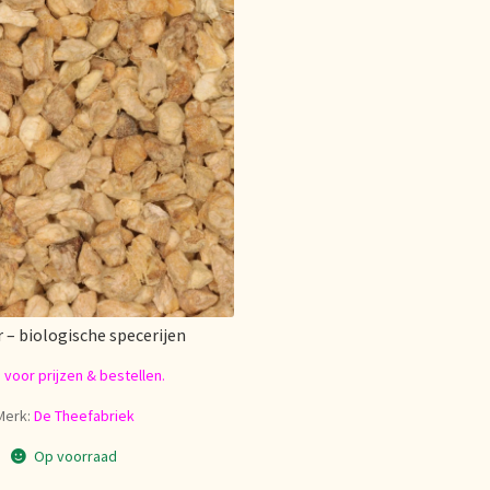
– biologische specerijen
n voor prijzen & bestellen.
Merk:
De Theefabriek
Op voorraad