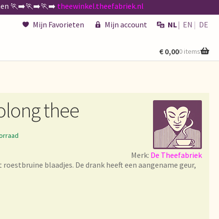
n 🏃‍➡️🏃‍➡️🏃‍➡️
theewinkel.theefabriek.nl
Mijn Favorieten
Mijn account
NL
EN
DE
€
0,00
0 items
kenen
de existencias
olong thee
orraad
Merk:
De Theefabriek
 générales
 roestbruine blaadjes. De drank heeft een aangename geur,