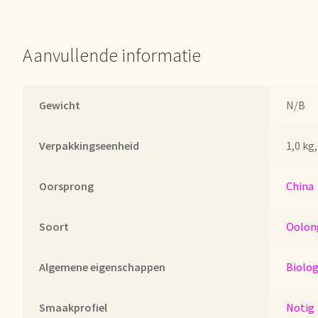
er uns
Unsere Vision von Tee
Versand und Lieferung
Verzenden en 
d!
Webwinkel
Welcome to our Tea Wholesale business!
Aanvullende informatie
lwagen
Gewicht
N/B
Verpakkingseenheid
1,0 kg,
Oorsprong
China
Soort
Oolon
Algemene eigenschappen
Biolog
Smaakprofiel
Notig