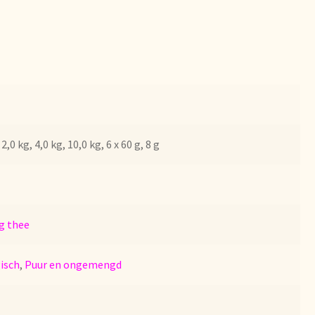
bezorgen
 2,0 kg, 4,0 kg, 10,0 kg, 6 x 60 g, 8 g
g thee
isch
,
Puur en ongemengd