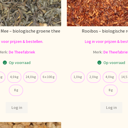
 Mee – biologische groene thee
Rooibos – biologische 
n voor prijzen & bestellen.
Log in voor prijzen & best
Merk:
De Theefabriek
Merk:
De Theefabrie
Op voorraad
Op voorraad
kg
4,0 kg
24,0 kg
6 x 100 g
1,0 kg
2,0 kg
4,0 kg
14,5
8 g
8 g
Log in
Log in