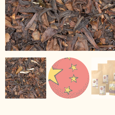
Image de marque personnelle
Impressum
Impr
Lista de precios actualizada.
Liste de prix actuel
Mijn Favorieten
Multilingualism
Multilinguisme
Nuestra visión del té
Online shop
Onlineshop
On
Over ons
Pagos y descuentos
Paiement et réduc
Personal Branding
Personal Branding
Política 
Privacy statement
Privacyverklaring
Product ra
Returns and warranty
Rücksendungen und Garan