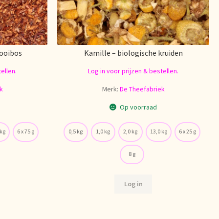
rooibos
Kamille – biologische kruiden
ellen.
Log in voor prijzen & bestellen.
k
Merk:
De Theefabriek
Op voorraad
 kg
6 x 75 g
0,5 kg
1,0 kg
2,0 kg
13,0 kg
6 x 25 g
8 g
Log in