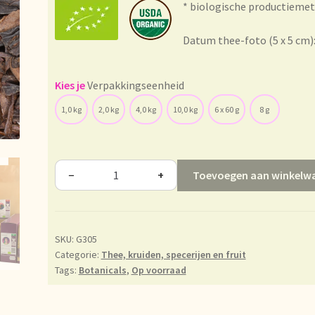
* biologische productiemet
essum
Imprint
Kontakt
Lagerangelegenheiten
Lebensmittelsiche
Datum thee-foto (5 x 5 cm)
le
Marca personal
Meertaligheid
Mehrsprachigkeit
Mentions légal
Verpakkingseenheid
Multilingüismo.
Newsletter
Newsletter
Nieuwsbrief
Notre vision 
1,0 kg
2,0 kg
4,0 kg
10,0 kg
6 x 60 g
8 g
ze visie op thee
Ordering and delivery time
Organic certificates
O
tions
Payment and discounts
Pedidos y plazos de entrega
Persona
Toevoegen aan winkelw
−
+
de precios
Politique tarifaire
Preispolitik
Pricing policy
Prijsbeleid
SKU:
G305
nge
Questions relatives aux stocks
Retouren en garantie
Retours 
Categorie:
Thee, kruiden, specerijen en fruit
Tags:
Botanicals
,
Op voorraad
tie
Sécurité alimentaire
Seguridad alimentaria
Shipping and deliv