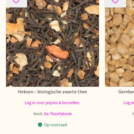
Heksen – biologische zwarte thee
Gember 
Log in voor prijzen & bestellen.
Log i
Merk:
De Theefabriek
Op voorraad