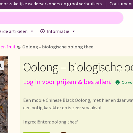
oor zakelijke wederverkopers en grootverbruikers. | Consumente
rde artikelen
Informatie
propos de nous
About us
Acerca de nosotros
Actuele prijslijst
Afre
 en fruit
🍃
Oolong – biologische oolong thee
emeine Geschäftsbedingungen
Assortiment
Assortiment
Asuntos 
Oolong – biologische o
 Lieferzeit
Betalen en kortingen
Bezahlung und Rabatte

!
Bio-Zertifikate
Biologische certificaten
Boletín informativo
Log in voor prijzen & bestellen.
Op vo
Commande et délai de livraison
Condiciones generales
Conditions
Een mooie Chinese Black Oolong, met hier en daar wat
een notig karakter en is zeer smaakvol.
e list
Datenschutzerklärung
Declaración de privacidad
Ingrediënten: oolong thee*
arantía
Envío y entrega
Expédition et livraison
Food safety