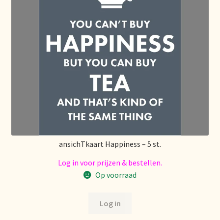
Política de precios
Politique tarifaire
Preispolitik
Pricing policy
Prijsbeleid
Privacy statement
ansichTkaart Happiness – 5 st.
Log in voor prijzen & bestellen.
Privacyverklaring
Op voorraad
Product range
Log in
Questions relatives aux stocks