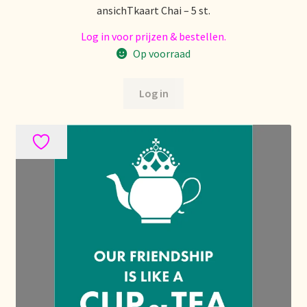
ansichTkaart Chai – 5 st.
Nieuwsbrief
Log in voor prijzen & bestellen.
Notre vision du thé
Op voorraad
Nuestra visión del té
Log in
Online shop
Onlineshop
Onze visie op thee
Ordering and delivery time
Organic certificates
Our vision on tea