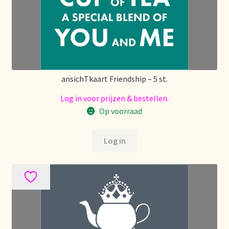
Over ons
Pagos y descuentos
Paiement et réductions
ansichTkaart Friendship – 5 st.
Log in voor prijzen & bestellen.
Payment and discounts
Op voorraad
Pedidos y plazos de entrega
Log in
Personal Branding
Personal Branding
Personal Branding