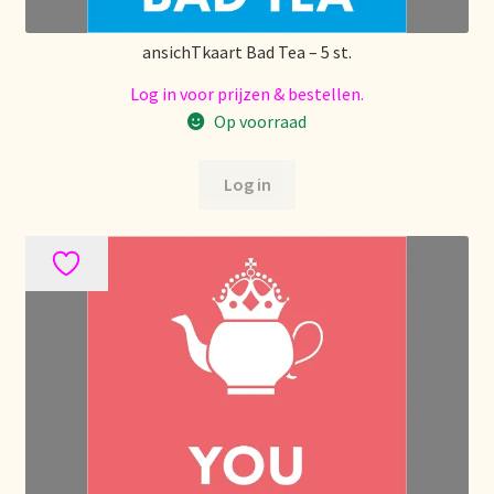
Condiciones generales
ansichTkaart Bad Tea – 5 st.
Conditions générales
Log in voor prijzen & bestellen.
Op voorraad
Contact
Contact
Log in
Contact
Contacto
Current price list
Datenschutzerklärung
Declaración de privacidad