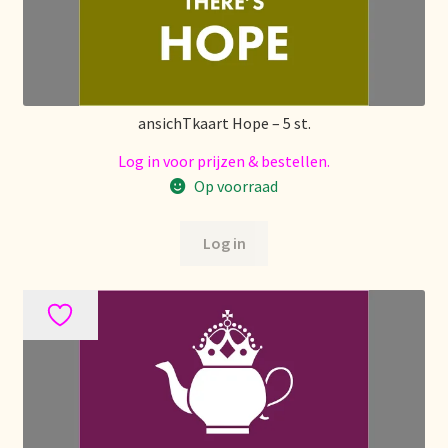
Voorraadzaken
We zijn verhuisd!
Webwinkel
ansichTkaart Hope – 5 st.
Log in voor prijzen & bestellen.
Welcome to our Tea Wholesale business!
Op voorraad
Willkommen in unserem Teegroßhandel!
Log in
Winkelwagen