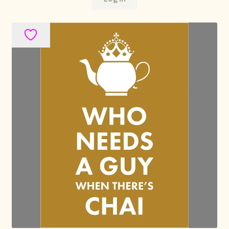
Mentions légales
Mijn account
Mijn Favorieten
Multilingualism
Multilinguisme
Multilingüismo.
Newsletter
Newsletter