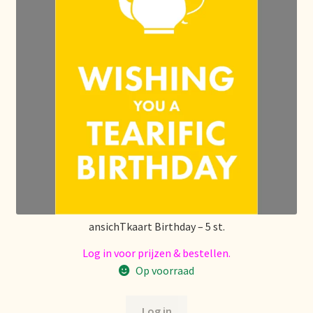
Imprint
Kontakt
Lagerangelegenheiten
Lebensmittelsicherheit
Lista de precios actualizada.
Liste de prix actuelle
ansichTkaart Birthday – 5 st.
Marca personal
Log in voor prijzen & bestellen.
Meertaligheid
Op voorraad
Mehrsprachigkeit
Log in