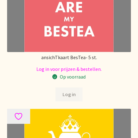
Déclaration de confidentialité
Devoluciones y garantía
Envío y entrega
ansichTkaart BesTea- 5 st.
Expédition et livraison
Log in voor prijzen & bestellen.
Food safety
Op voorraad
Image de marque personnelle
Log in
Impressum
Impressum