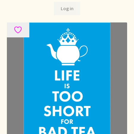
Log in
Bezahlung und Rabatte
Bienvenue dans notre commerce de gros de thé !
Bio-Zertifikate
Biologische certificaten
Boletín informativo
Certificados ecológicos.
Certificats biologiques
Commande et délai de livraison