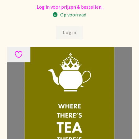
Log in voor prijzen & bestellen.
Stock matters
Op voorraad
Surtido
Log in
Terms and Conditions
Über uns
Unsere Vision von Tee
Versand und Lieferung
Verzenden en bezorgen
Voedselveiligheid