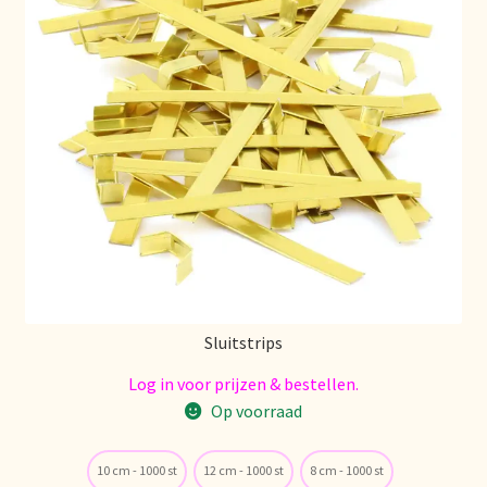
Voorraadzaken
We zijn verhuisd!
Webwinkel
Welcome to our Tea Wholesale business!
Willkommen in unserem Teegroßhandel!
Winkelwagen
Sluitstrips
Log in voor prijzen & bestellen.
Op voorraad
10 cm - 1000 st
12 cm - 1000 st
8 cm - 1000 st