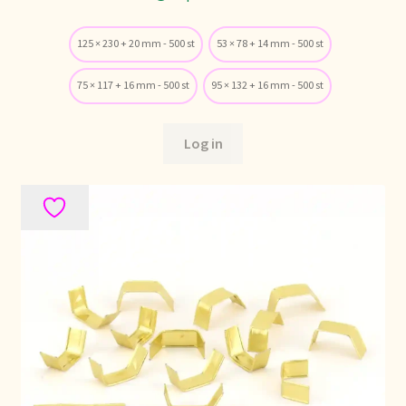
125 × 230 + 20 mm - 500 st
53 × 78 + 14 mm - 500 st
Retouren en garantie
75 × 117 + 16 mm - 500 st
95 × 132 + 16 mm - 500 st
Retours et garantie
Returns and warranty
Log in
Rücksendungen und Garantie
Sécurité alimentaire
Seguridad alimentaria
Shipping and delivery
Sortiment