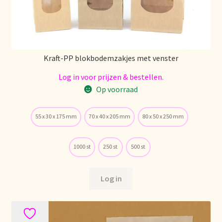
Over ons
Pagos y descuentos
Kraft-PP blokbodemzakjes met venster
Paiement et réductions
Log in voor prijzen & bestellen.
Op voorraad
Payment and discounts
55 x 30 x 175 mm
70 x 40 x 205 mm
80 x 50 x 250 mm
Pedidos y plazos de entrega
1000 st
250 st
500 st
Personal Branding
Log in
Personal Branding
Personal Branding