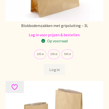
Imprint
Kontakt
Blokbodemzakken met gripsluiting – 3L
Lagerangelegenheiten
Log in voor prijzen & bestellen.
Op voorraad
Lebensmittelsicherheit
Lista de precios actualizada.
100 st
200 st
500 st
Liste de prix actuelle
Log in
Marca personal
Meertaligheid
Mehrsprachigkeit