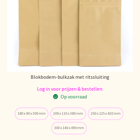
Condiciones generales
Conditions générales
Contact
Contact
Contact
Blokbodem-bulkzak met ritssluiting
Contacto
Log in voor prijzen & bestellen.
Op voorraad
Current price list
180 x 90 x 300 mm
200 x 110 x 380 mm
250 x 125 x 420 mm
Datenschutzerklärung
300 x 140 x 490 mm
Declaración de privacidad