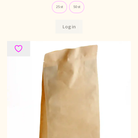
25 st
50 st
Déclaration de confidentialité
Log in
Devoluciones y garantía
Envío y entrega
Expédition et livraison
Food safety
Image de marque personnelle
Impressum
Impressum