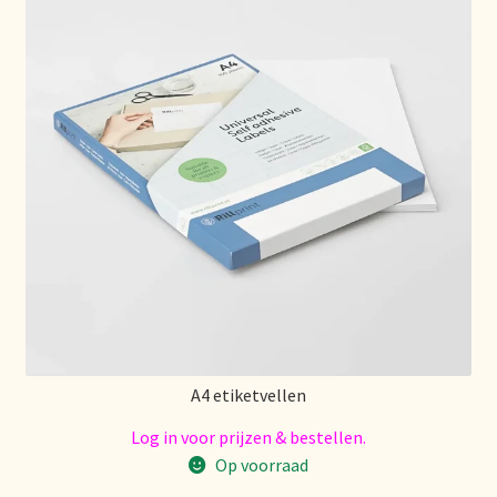
Algemene Voorwaarden
Allgemeine Geschäftsbedingungen
Assortiment
Assortiment
Asuntos de existencias
Aviso legal
Bestellen en levertijd
A4 etiketvellen
Bestellung und Lieferzeit
Log in voor prijzen & bestellen.
Op voorraad
Betalen en kortingen