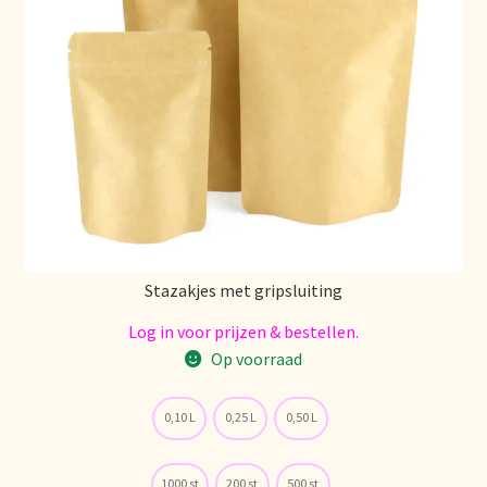
Stazakjes met gripsluiting
Log in voor prijzen & bestellen.
Op voorraad
0,10 L
0,25 L
0,50 L
1000 st
200 st
500 st