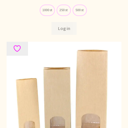
Nieuwsbrief
1000 st
250 st
500 st
Notre vision du thé
Log in
Nuestra visión del té
Online shop
Onlineshop
Onze visie op thee
Ordering and delivery time
Organic certificates
Our vision on tea