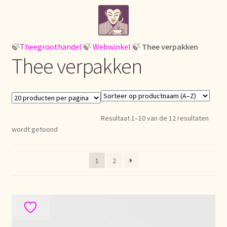
Ga
Ga
Home
door
naar
naar
de
¡Bienvenido a nuestro mayorista de té!
navigatie
inhoud
🍃
Theegroothandel
🍃
Webwinkel
🍃
Thee verpakken
Thee verpakken
À propos de nous
About us
Resultaat 1–10 van de 12 resultaten
Acerca de nosotros
wordt getoond
Actuele prijslijst
1
2
Afrekenen
Aktuelle Preisliste