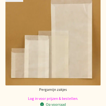
Política de precios
Politique tarifaire
Preispolitik
Pricing policy
Prijsbeleid
Privacy statement
Privacyverklaring
Pergamijn zakjes
Product range
Log in voor prijzen & bestellen.
Op voorraad
Questions relatives aux stocks