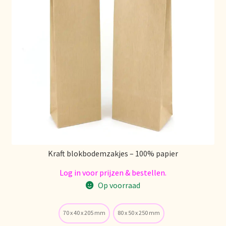
Mentions légales
Mijn account
Mijn Favorieten
Multilingualism
Multilinguisme
Kraft blokbodemzakjes – 100% papier
Multilingüismo.
Log in voor prijzen & bestellen.
Newsletter
Op voorraad
Newsletter
70 x 40 x 205 mm
80 x 50 x 250 mm