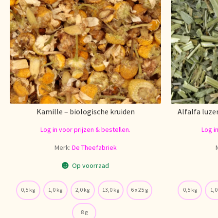
Kamille – biologische kruiden
Alfalfa luze
Log in voor prijzen & bestellen.
Log i
Merk:
De Theefabriek
Op voorraad
0,5 kg
1,0 kg
2,0 kg
13,0 kg
6 x 25 g
0,5 kg
1,0
8 g