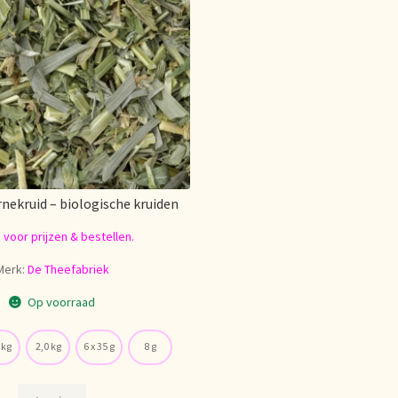
rnekruid – biologische kruiden
n voor prijzen & bestellen.
Merk:
De Theefabriek
Op voorraad
 kg
2,0 kg
6 x 35 g
8 g