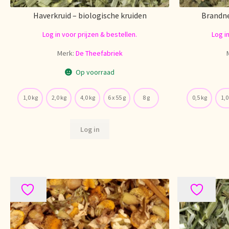
Haverkruid – biologische kruiden
Brandne
Log in voor prijzen & bestellen.
Log i
Merk:
De Theefabriek
Op voorraad
1,0 kg
2,0 kg
4,0 kg
6 x 55 g
8 g
0,5 kg
1,0
Log in