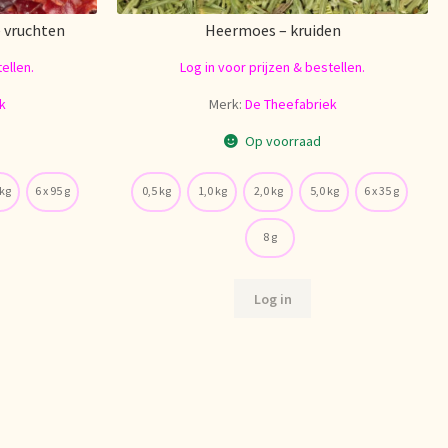
 vruchten
Heermoes – kruiden
ellen.
Log in voor prijzen & bestellen.
k
Merk:
De Theefabriek
Op voorraad
 kg
6 x 95 g
0,5 kg
1,0 kg
2,0 kg
5,0 kg
6 x 35 g
8 g
Log in