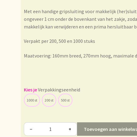
essum
Imprint
Kontakt
Lagerangelegenheiten
Lebensmittelsiche
Met een handige gripsluiting voor makkelijk (her)slui
ongeveer 1 cm onder de bovenkant van het zakje, zodat
makkelijk kan verwijderen en een prima hersluitbaar 
le
Marca personal
Meertaligheid
Mehrsprachigkeit
Mentions légal
Verpakt per 200, 500 en 1000 stuks
Multilingüismo.
Newsletter
Newsletter
Nieuwsbrief
Notre vision 
Maatvoering: 160mm breed, 270mm hoog, maximale di
ze visie op thee
Ordering and delivery time
Organic certificates
O
tions
Payment and discounts
Pedidos y plazos de entrega
Persona
Verpakkingseenheid
de precios
Politique tarifaire
Preispolitik
Pricing policy
Prijsbeleid
1000 st
200 st
500 st
nge
Questions relatives aux stocks
Retouren en garantie
Retours 
tie
Sécurité alimentaire
Seguridad alimentaria
Shipping and deliv
Toevoegen aan winkelw
−
+