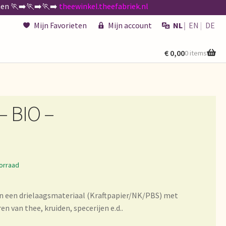
n 🏃‍➡️🏃‍➡️🏃‍➡️
theewinkel.theefabriek.nl
Mijn Favorieten
Mijn account
NL
EN
DE
€
0,00
0 items
kenen
de existencias
– BIO –
 générales
orraad
in een drielaagsmateriaal (Kraftpapier/NK/PBS) met
n van thee, kruiden, specerijen e.d..