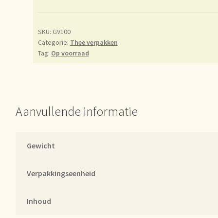
er uns
Unsere Vision von Tee
Versand und Lieferung
Verzenden en 
d!
Webwinkel
Welcome to our Tea Wholesale business!
SKU:
GV100
Categorie:
Thee verpakken
Tag:
Op voorraad
lwagen
Aanvullende informatie
Gewicht
Verpakkingseenheid
Inhoud