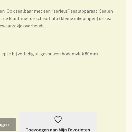
rheit
ten. Ook sealbaar met een “serieus” sealapparaat. Sealen
 de klant met de scheurhulp (kleine inkepingen) de seal
bewaarzakje overhoudt.
es
Mijn account
du thé
epte bij volledig uitgevouwen bodemvlak 80mm.
ur vision on tea
l Branding
et garantie
ery
Sortiment
agen
Toevoegen aan Mijn Favorieten