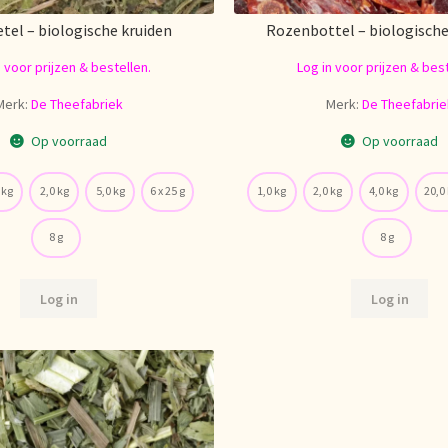
tel – biologische kruiden
Rozenbottel – biologische
n voor prijzen & bestellen.
Log in voor prijzen & best
Merk:
De Theefabriek
Merk:
De Theefabrie
Op voorraad
Op voorraad
 kg
2,0 kg
5,0 kg
6 x 25 g
1,0 kg
2,0 kg
4,0 kg
20,0
8 g
8 g
Log in
Log in