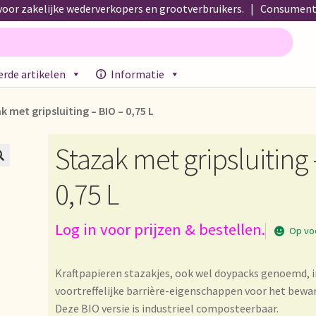
oor zakelijke wederverkopers en grootverbruikers. | Consumente
rde artikelen
Informatie
propos de nous
About us
Acerca de nosotros
Actuele prijslijst
Afre
k met gripsluiting – BIO – 0,75 L
emeine Geschäftsbedingungen
Assortiment
Assortiment
Asuntos 
Stazak met gripsluiting 
 Lieferzeit
Betalen en kortingen
Bezahlung und Rabatte

0,75 L
!
Bio-Zertifikate
Biologische certificaten
Boletín informativo
Log in voor prijzen & bestellen.
Commande et délai de livraison
Condiciones generales
Conditions
Op vo
e list
Datenschutzerklärung
Declaración de privacidad
Kraftpapieren stazakjes, ook wel doypacks genoemd, 
voortreffelijke barrière-eigenschappen voor het beware
arantía
Envío y entrega
Expédition et livraison
Food safety
Deze BIO versie is industrieel composteerbaar.