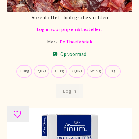
Stock matters
Rozenbottel – biologische vruchten
Surtido
Log in voor prijzen & bestellen.
Terms and Conditions
Merk:
De Theefabriek
Op voorraad
Über uns
1,0 kg
2,0 kg
4,0 kg
20,0 kg
6 x 95 g
8 g
Unsere Vision von Tee
Versand und Lieferung
Log in
Verzenden en bezorgen
Voedselveiligheid