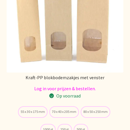
Mentions légales
Mijn account
Mijn Favorieten
Multilingualism
Multilinguisme
Kraft-PP blokbodemzakjes met venster
Log in voor prijzen & bestellen.
Multilingüismo.
Op voorraad
Newsletter
55 x 30 x 175 mm
70 x 40 x 205 mm
80 x 50 x 250 mm
Newsletter
1000 st
250 st
500 st