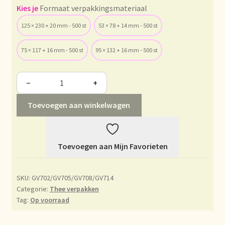
Condiciones generales
Formaat verpakkingsmateriaal
125 × 230 + 20 mm - 500 st
53 × 78 + 14 mm - 500 st
Conditions générales
75 × 117 + 16 mm - 500 st
95 × 132 + 16 mm - 500 st
Contact
−
+
Contact
Toevoegen aan winkelwagen
Contact
Contacto
Toevoegen aan Mijn Favorieten
Current price list
SKU:
GV702/GV705/GV708/GV714
Categorie:
Thee verpakken
Datenschutzerklärung
Tag:
Op voorraad
Declaración de privacidad