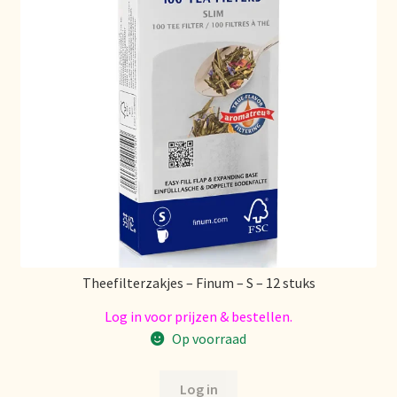
Voorraadzaken
We zijn verhuisd!
Webwinkel
Welcome to our Tea Wholesale business!
Willkommen in unserem Teegroßhandel!
Winkelwagen
Theefilterzakjes – Finum – S – 12 stuks
Log in voor prijzen & bestellen.
Op voorraad
Log in