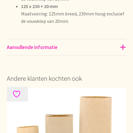
Imprint
125 x 230 + 20 mm
Maatvoering: 125mm breed, 230mm hoog exclusief
Kontakt
de vouwklep van 20mm.
Lagerangelegenheiten
Aanvullende informatie
Lebensmittelsicherheit
Lista de precios actualizada.
Andere klanten kochten ook
Liste de prix actuelle
Marca personal
Meertaligheid
Mehrsprachigkeit