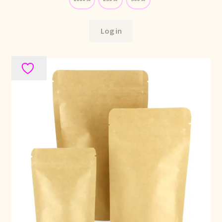
Nieuwsbrief
Log in
Notre vision du thé
Nuestra visión del té
Online shop
Onlineshop
Onze visie op thee
Ordering and delivery time
Organic certificates
Our vision on tea