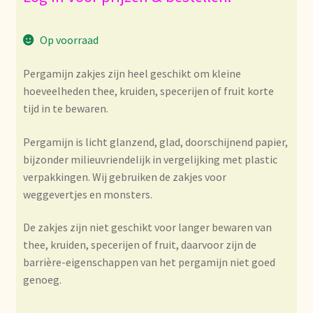
Bezahlung und Rabatte
Op voorraad
Bienvenue dans notre commerce de gros de thé !
Pergamijn zakjes zijn heel geschikt om kleine
hoeveelheden thee, kruiden, specerijen of fruit korte
Bio-Zertifikate
tijd in te bewaren.
Biologische certificaten
Pergamijn is licht glanzend, glad, doorschijnend papier,
bijzonder milieuvriendelijk in vergelijking met plastic
Boletín informativo
verpakkingen. Wij gebruiken de zakjes voor
weggevertjes en monsters.
Certificados ecológicos.
De zakjes zijn niet geschikt voor langer bewaren van
Certificats biologiques
thee, kruiden, specerijen of fruit, daarvoor zijn de
barrière-eigenschappen van het pergamijn niet goed
genoeg.
Commande et délai de livraison