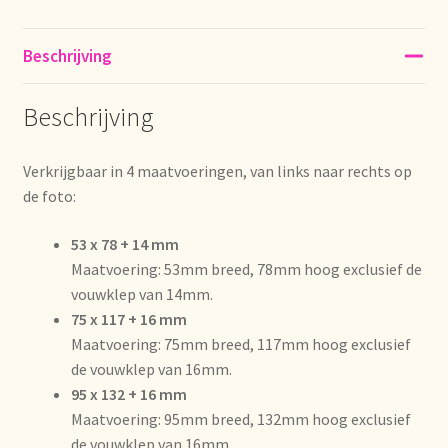
Déclaration de confidentialité
Beschrijving
Devoluciones y garantía
Beschrijving
Envío y entrega
Verkrijgbaar in 4 maatvoeringen, van links naar rechts op
Expédition et livraison
de foto:
53 x 78 + 14 mm
Food safety
Maatvoering: 53mm breed, 78mm hoog exclusief de
vouwklep van 14mm.
Image de marque personnelle
75 x 117 + 16 mm
Maatvoering: 75mm breed, 117mm hoog exclusief
Impressum
de vouwklep van 16mm.
95 x 132 + 16 mm
Impressum
Maatvoering: 95mm breed, 132mm hoog exclusief
de vouwklep van 16mm.