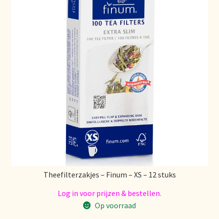
Política de precios
Politique tarifaire
Preispolitik
Pricing policy
Prijsbeleid
Privacy statement
Privacyverklaring
Theefilterzakjes – Finum – XS – 12 stuks
Product range
Log in voor prijzen & bestellen.
Op voorraad
Questions relatives aux stocks