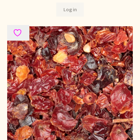
Log in
Retouren en garantie
Retours et garantie
Returns and warranty
Rücksendungen und Garantie
Sécurité alimentaire
Seguridad alimentaria
Shipping and delivery
Sortiment