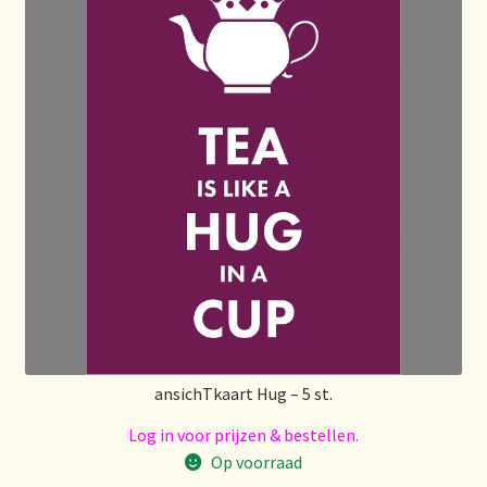
Imprint
Kontakt
Lagerangelegenheiten
Lebensmittelsicherheit
Lista de precios actualizada.
Liste de prix actuelle
Marca personal
ansichTkaart Hug – 5 st.
Meertaligheid
Log in voor prijzen & bestellen.
Op voorraad
Mehrsprachigkeit