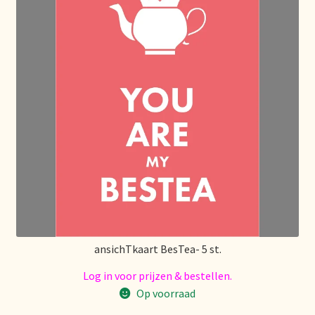
Política de precios
Politique tarifaire
Preispolitik
Pricing policy
Prijsbeleid
Privacy statement
Privacyverklaring
ansichTkaart BesTea- 5 st.
Log in voor prijzen & bestellen.
Product range
Op voorraad
Questions relatives aux stocks