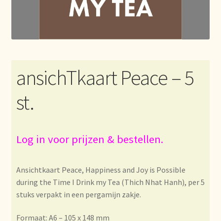
Algemene Voorwaarden
Allgemeine Geschäftsbedingungen
Assortiment
ansichTkaart Peace – 5
Assortiment
st.
Asuntos de existencias
Aviso legal
Log in voor prijzen & bestellen.
Bestellen en levertijd
Ansichtkaart Peace, Happiness and Joy is Possible
during the Time I Drink my Tea (Thich Nhat Hanh), per 5
Bestellung und Lieferzeit
stuks verpakt in een pergamijn zakje.
Betalen en kortingen
Formaat: A6 – 105 x 148 mm