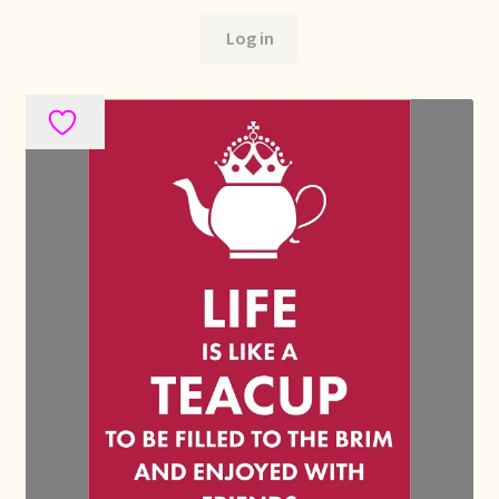
Log in
Mentions légales
Mijn account
Mijn Favorieten
Multilingualism
Multilinguisme
Multilingüismo.
Newsletter
Newsletter