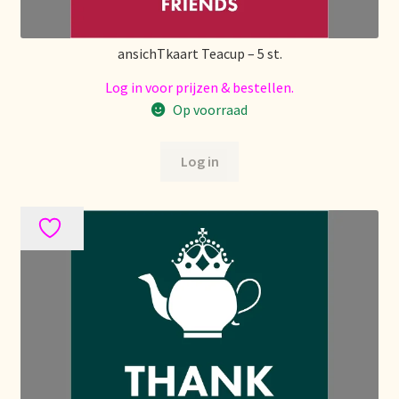
Nieuwsbrief
ansichTkaart Teacup – 5 st.
Notre vision du thé
Log in voor prijzen & bestellen.
Nuestra visión del té
Op voorraad
Online shop
Log in
Onlineshop
Onze visie op thee
Ordering and delivery time
Organic certificates
Our vision on tea