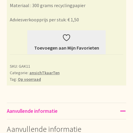
Materiaal : 300 grams recyclingpapier
Bezahlung und Rabatte
Adviesverkoopprijs per stuk: € 1,50
Bienvenue dans notre commerce de gros de thé !
Bio-Zertifikate
Toevoegen aan Mijn Favorieten
Biologische certificaten
SKU:
GAK11
Boletín informativo
Categorie:
ansichTkaarTen
Tag:
Op voorraad
Certificados ecológicos.
Certificats biologiques
Aanvullende informatie
Commande et délai de livraison
Aanvullende informatie