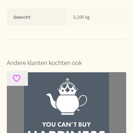
Condiciones generales
Gewicht
0,100 kg
Conditions générales
Contact
Contact
Andere klanten kochten ook
Contact
Contacto
Current price list
Datenschutzerklärung
Declaración de privacidad