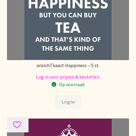
Déclaration de confidentialité
Devoluciones y garantía
Envío y entrega
Expédition et livraison
ansichTkaart Happiness – 5 st.
Food safety
Log in voor prijzen & bestellen.
Op voorraad
Image de marque personnelle
Log in
Impressum
Impressum