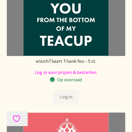
Over ons
Pagos y descuentos
Paiement et réductions
Payment and discounts
ansichTkaart Thank You – 5 st.
Log in voor prijzen & bestellen.
Pedidos y plazos de entrega
Op voorraad
Personal Branding
Log in
Personal Branding
Personal Branding