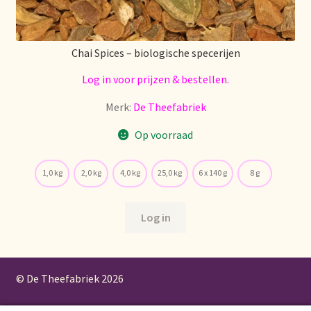
Chai Spices – biologische specerijen
Log in voor prijzen & bestellen.
Merk:
De Theefabriek
Op voorraad
1,0 kg
2,0 kg
4,0 kg
25,0 kg
6 x 140 g
8 g
Log in
© De Theefabriek
2026