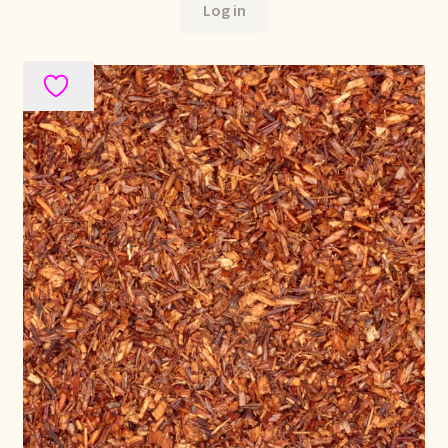
Log in
Over ons
Pagos y descuentos
Paiement et réductions
Payment and discounts
Pedidos y plazos de entrega
Personal Branding
Personal Branding
Personal Branding