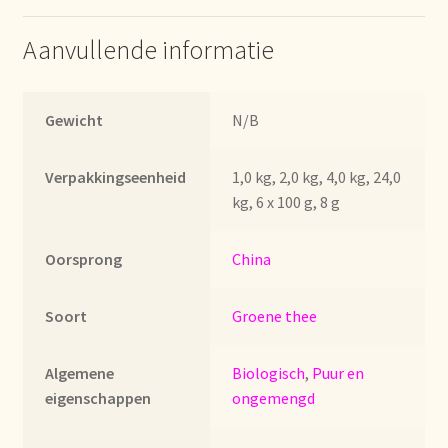
Imprint
Aanvullende informatie
Kontakt
Lagerangelegenheiten
Gewicht
N/B
Lebensmittelsicherheit
Verpakkingseenheid
1,0 kg, 2,0 kg, 4,0 kg, 24,0
kg, 6 x 100 g, 8 g
Lista de precios actualizada.
Oorsprong
China
Liste de prix actuelle
Soort
Groene thee
Marca personal
Algemene
Biologisch
,
Puur en
Meertaligheid
eigenschappen
ongemengd
Mehrsprachigkeit