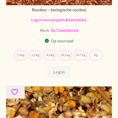
Política de precios
Rooibos – biologische rooibos
Log in voor prijzen & bestellen.
Politique tarifaire
Merk:
De Theefabriek
Preispolitik
Op voorraad
Pricing policy
1,0 kg
2,0 kg
4,0 kg
14,5 kg
6 x 75 g
8 g
Prijsbeleid
Log in
Privacy statement
Privacyverklaring
Product range
Questions relatives aux stocks