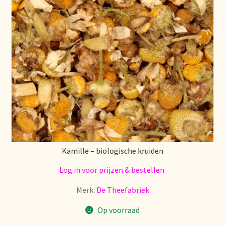
Retouren en garantie
Retours et garantie
Returns and warranty
Rücksendungen und Garantie
Sécurité alimentaire
Kamille – biologische kruiden
Seguridad alimentaria
Log in voor prijzen & bestellen.
Shipping and delivery
Merk:
De Theefabriek
Op voorraad
Sortiment