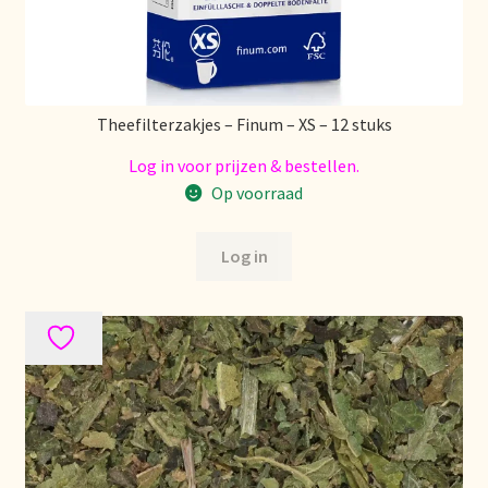
Voorraadzaken
We zijn verhuisd!
Webwinkel
Theefilterzakjes – Finum – XS – 12 stuks
Log in voor prijzen & bestellen.
Welcome to our Tea Wholesale business!
Op voorraad
Willkommen in unserem Teegroßhandel!
Log in
Winkelwagen