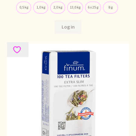
0,5 kg
1,0 kg
2,0 kg
13,0 kg
6 x 25 g
8 g
Stock matters
Surtido
Log in
Terms and Conditions
Über uns
Unsere Vision von Tee
Versand und Lieferung
Verzenden en bezorgen
Voedselveiligheid