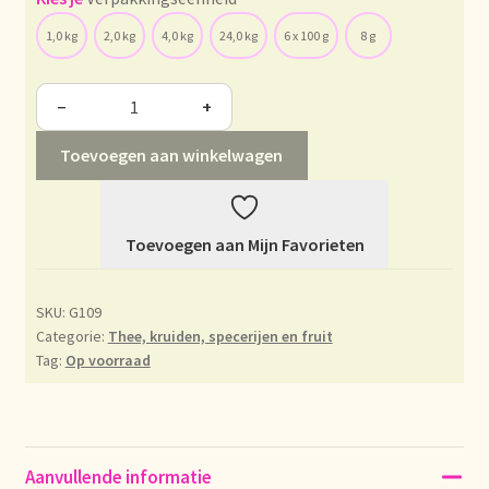
1,0 kg
2,0 kg
4,0 kg
24,0 kg
6 x 100 g
8 g
Déclaration de confidentialité
Devoluciones y garantía
−
+
Toevoegen aan winkelwagen
Envío y entrega
Expédition et livraison
Toevoegen aan Mijn Favorieten
Food safety
SKU:
G109
Image de marque personnelle
Categorie:
Thee, kruiden, specerijen en fruit
Tag:
Op voorraad
Impressum
Impressum
Aanvullende informatie