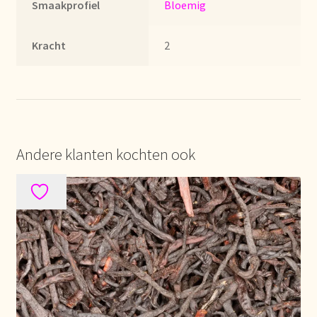
Smaakprofiel
Bloemig
Mentions légales
Kracht
2
Mijn account
Mijn Favorieten
Multilingualism
Andere klanten kochten ook
Multilinguisme
Multilingüismo.
Newsletter
Newsletter