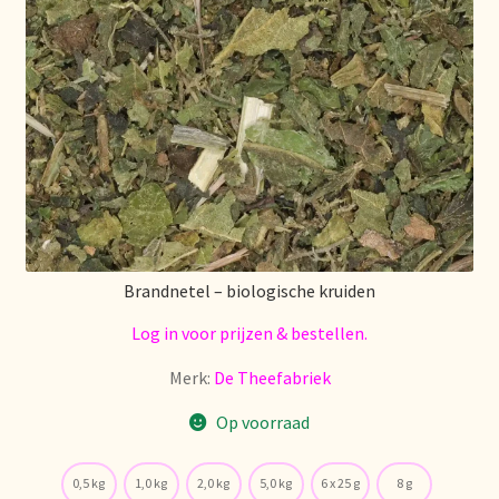
Brandnetel – biologische kruiden
Log in voor prijzen & bestellen.
Merk:
De Theefabriek
Op voorraad
0,5 kg
1,0 kg
2,0 kg
5,0 kg
6 x 25 g
8 g