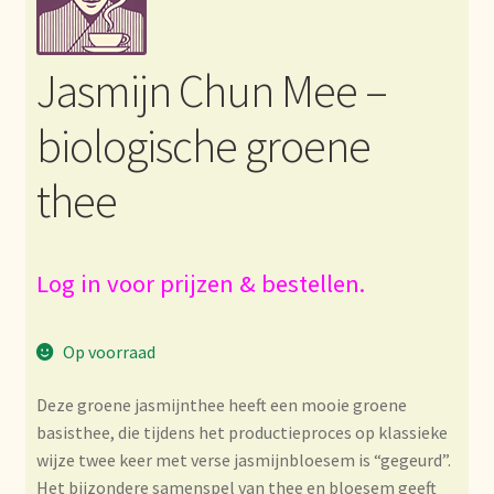
Bezahlung und Rabatte
Jasmijn Chun Mee –
Bienvenue dans notre commerce de gros de thé !
biologische groene
Bio-Zertifikate
thee
Biologische certificaten
Boletín informativo
Log in voor prijzen & bestellen.
Certificados ecológicos.
Op voorraad
Certificats biologiques
Deze groene jasmijnthee heeft een mooie groene
basisthee, die tijdens het productieproces op klassieke
Commande et délai de livraison
wijze twee keer met verse jasmijnbloesem is “gegeurd”.
Het bijzondere samenspel van thee en bloesem geeft