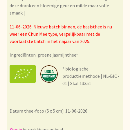
Condiciones generales
deze drank een bloemige geur en milde maar volle
smaak.|
Conditions générales
11-06-2026: Nieuwe batch binnen, de basisthee is nu
Contact
weer een Chun Mee type, vergelijkbaar met de
voorlaatste batch in het najaar van 2025.
Contact
Ingrediënten: groene jasmijnthee*
Contact
* biologische
productiemethode | NL-BIO-
Contacto
01 | Skal 13351
Current price list
Datenschutzerklärung
Datum thee-foto (5 x 5 cm): 11-06-2026
Declaración de privacidad
Verpakkingseenheid