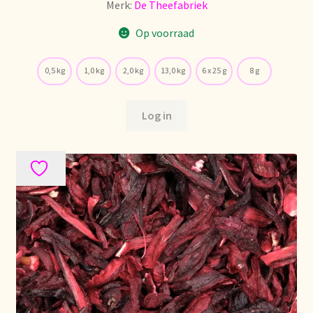
Merk:
De Theefabriek
Nieuwsbrief
Op voorraad
Notre vision du thé
0,5 kg
1,0 kg
2,0 kg
13,0 kg
6 x 25 g
8 g
Nuestra visión del té
Log in
Online shop
Onlineshop
Onze visie op thee
Ordering and delivery time
Organic certificates
Our vision on tea