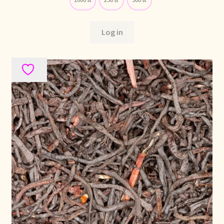
Voorraadzaken
We zijn verhuisd!
Log in
Webwinkel
Welcome to our Tea Wholesale business!
Willkommen in unserem Teegroßhandel!
Winkelwagen