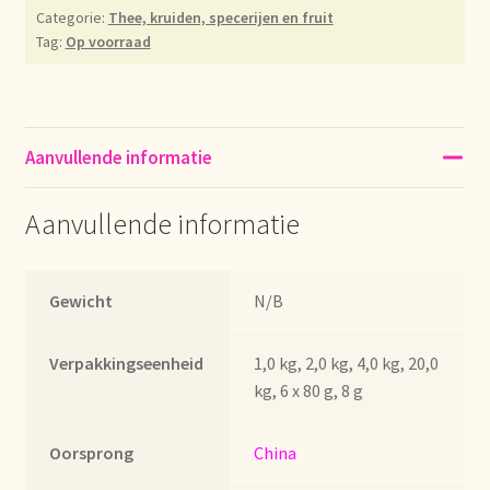
Categorie:
Thee, kruiden, specerijen en fruit
Déclaration de confidentialité
Tag:
Op voorraad
Devoluciones y garantía
Envío y entrega
Aanvullende informatie
Expédition et livraison
Aanvullende informatie
Food safety
Gewicht
N/B
Image de marque personnelle
Verpakkingseenheid
1,0 kg, 2,0 kg, 4,0 kg, 20,0
Impressum
kg, 6 x 80 g, 8 g
Impressum
Oorsprong
China