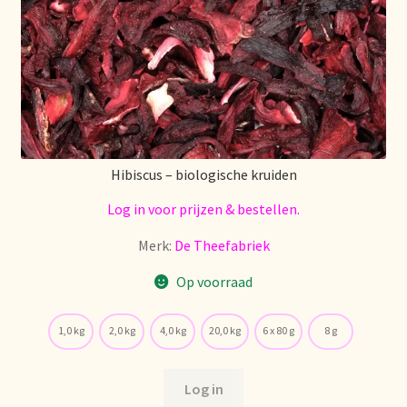
Over ons
Pagos y descuentos
Paiement et réductions
Hibiscus – biologische kruiden
Payment and discounts
Log in voor prijzen & bestellen.
Pedidos y plazos de entrega
Merk:
De Theefabriek
Op voorraad
Personal Branding
Personal Branding
1,0 kg
2,0 kg
4,0 kg
20,0 kg
6 x 80 g
8 g
Personal Branding
Log in