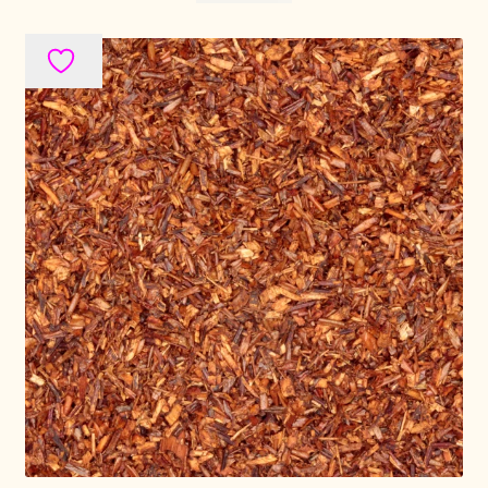
Política de precios
Politique tarifaire
Preispolitik
Pricing policy
Prijsbeleid
Privacy statement
Privacyverklaring
Product range
Questions relatives aux stocks