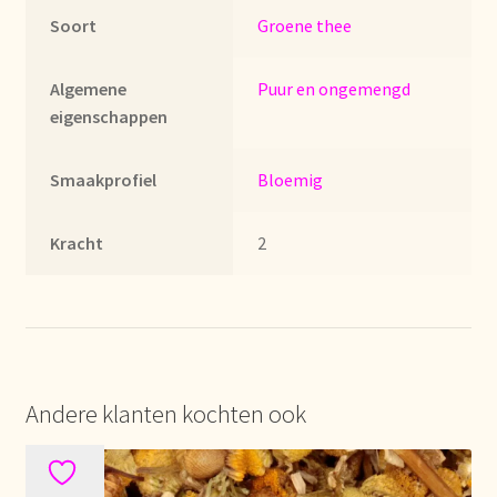
Imprint
Soort
Groene thee
Kontakt
Algemene
Puur en ongemengd
eigenschappen
Lagerangelegenheiten
Smaakprofiel
Bloemig
Lebensmittelsicherheit
Kracht
2
Lista de precios actualizada.
Liste de prix actuelle
Marca personal
Andere klanten kochten ook
Meertaligheid
Mehrsprachigkeit