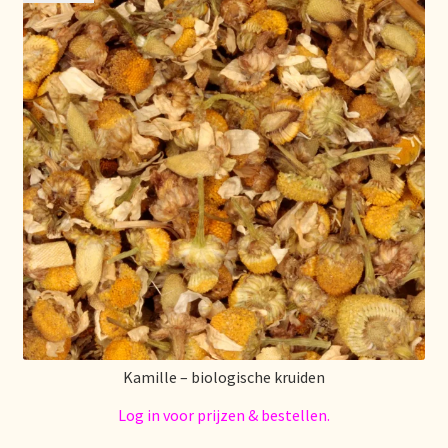
Mentions légales
Mijn account
Mijn Favorieten
Multilingualism
Multilinguisme
Multilingüismo.
Newsletter
Kamille – biologische kruiden
Newsletter
Log in voor prijzen & bestellen.