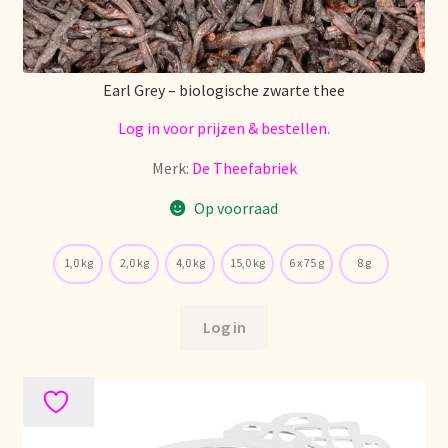
Earl Grey – biologische zwarte thee
Log in voor prijzen & bestellen.
Merk:
De Theefabriek
Op voorraad
1,0 kg
2,0 kg
4,0 kg
15,0 kg
6 x 75 g
8 g
Log in