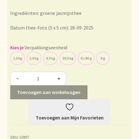
Condiciones generales
Ingrediënten: groene jasmijnthee
Conditions générales
Datum thee-foto (5 x 5 cm): 28-09-2025
Contact
Verpakkingseenheid
Contact
1,0 kg
2,0 kg
4,0 kg
20,0 kg
6 x 80 g
8 g
Contact
−
+
Contacto
Toevoegen aan winkelwagen
Current price list
Datenschutzerklärung
Toevoegen aan Mijn Favorieten
Declaración de privacidad
SKU:
G907