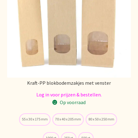
Stock matters
Surtido
Terms and Conditions
Über uns
Unsere Vision von Tee
Kraft-PP blokbodemzakjes met venster
Versand und Lieferung
Log in voor prijzen & bestellen.
Op voorraad
Verzenden en bezorgen
55 x 30 x 175 mm
70 x 40 x 205 mm
80 x 50 x 250 mm
Voedselveiligheid
1000 st
250 st
500 st