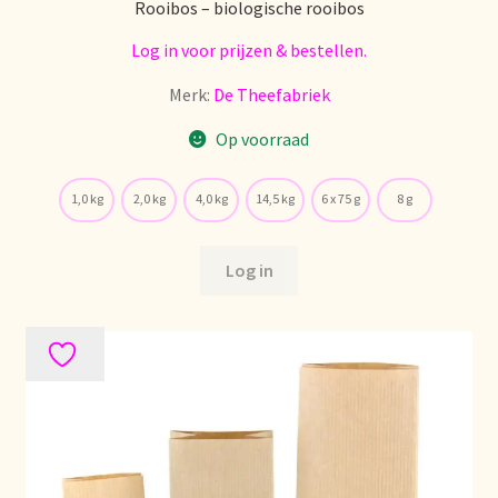
Rooibos – biologische rooibos
Log in voor prijzen & bestellen.
Retouren en garantie
Merk:
De Theefabriek
Retours et garantie
Op voorraad
Returns and warranty
1,0 kg
2,0 kg
4,0 kg
14,5 kg
6 x 75 g
8 g
Rücksendungen und Garantie
Log in
Sécurité alimentaire
Seguridad alimentaria
Shipping and delivery
Sortiment