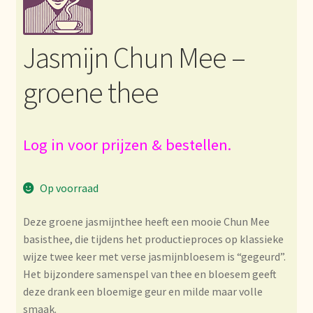
Bezahlung und Rabatte
Jasmijn Chun Mee –
Bienvenue dans notre commerce de gros de thé !
groene thee
Bio-Zertifikate
Biologische certificaten
Log in voor prijzen & bestellen.
Boletín informativo
Op voorraad
Certificados ecológicos.
Deze groene jasmijnthee heeft een mooie Chun Mee
basisthee, die tijdens het productieproces op klassieke
Certificats biologiques
wijze twee keer met verse jasmijnbloesem is “gegeurd”.
Het bijzondere samenspel van thee en bloesem geeft
Commande et délai de livraison
deze drank een bloemige geur en milde maar volle
smaak.