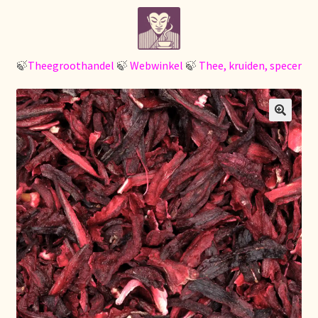
Ga
Ga
Home
door
naar
naar
de
¡Bienvenido a nuestro mayorista de té!
navigatie
inhoud
🍃
Theegroothandel
🍃
Webwinkel
🍃
Thee, kruiden, specerijen
À propos de nous
🔍
About us
Acerca de nosotros
Actuele prijslijst
Afrekenen
Aktuelle Preisliste