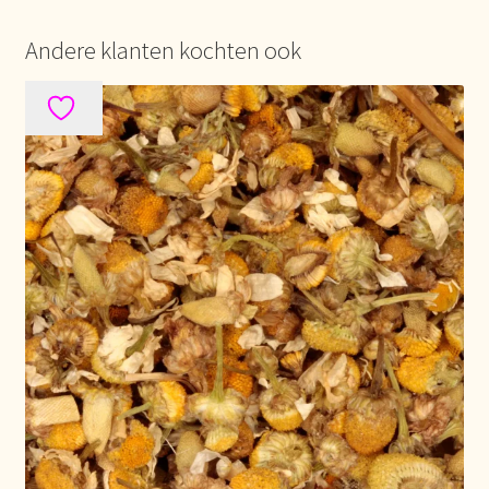
Andere klanten kochten ook
Over ons
Pagos y descuentos
Paiement et réductions
Payment and discounts
Pedidos y plazos de entrega
Personal Branding
Personal Branding
Personal Branding