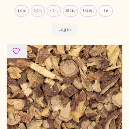
Stock matters
1,0 kg
2,0 kg
4,0 kg
25,0 kg
6 x 120 g
8 g
Surtido
Log in
Terms and Conditions
Über uns
Unsere Vision von Tee
Versand und Lieferung
Verzenden en bezorgen
Voedselveiligheid