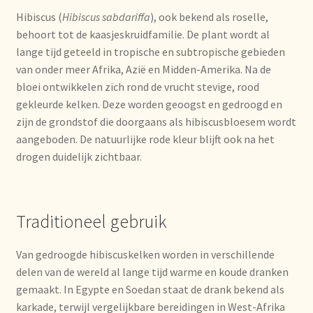
Imprint
Hibiscus (
Hibiscus sabdariffa
), ook bekend als roselle,
behoort tot de kaasjeskruidfamilie. De plant wordt al
Kontakt
lange tijd geteeld in tropische en subtropische gebieden
van onder meer Afrika, Azië en Midden-Amerika. Na de
Lagerangelegenheiten
bloei ontwikkelen zich rond de vrucht stevige, rood
gekleurde kelken. Deze worden geoogst en gedroogd en
Lebensmittelsicherheit
zijn de grondstof die doorgaans als hibiscusbloesem wordt
aangeboden. De natuurlijke rode kleur blijft ook na het
Lista de precios actualizada.
drogen duidelijk zichtbaar.
Liste de prix actuelle
Traditioneel gebruik
Marca personal
Van gedroogde hibiscuskelken worden in verschillende
Meertaligheid
delen van de wereld al lange tijd warme en koude dranken
gemaakt. In Egypte en Soedan staat de drank bekend als
Mehrsprachigkeit
karkade, terwijl vergelijkbare bereidingen in West-Afrika