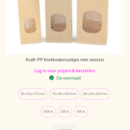
Kraft-PP blokbodemzakjes met venster
Log in voor prijzen & bestellen.
Op voorraad
55 x 30 x 175 mm
70 x 40 x 205 mm
80 x 50 x 250 mm
1000 st
250 st
500 st
Log in