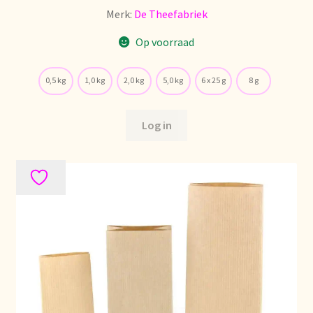
Merk:
De Theefabriek
Op voorraad
0,5 kg
1,0 kg
2,0 kg
5,0 kg
6 x 25 g
8 g
Log in