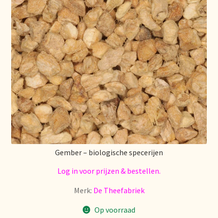
Retouren en garantie
Retours et garantie
Returns and warranty
Rücksendungen und Garantie
Sécurité alimentaire
Gember – biologische specerijen
Seguridad alimentaria
Log in voor prijzen & bestellen.
Shipping and delivery
Merk:
De Theefabriek
Sortiment
Op voorraad