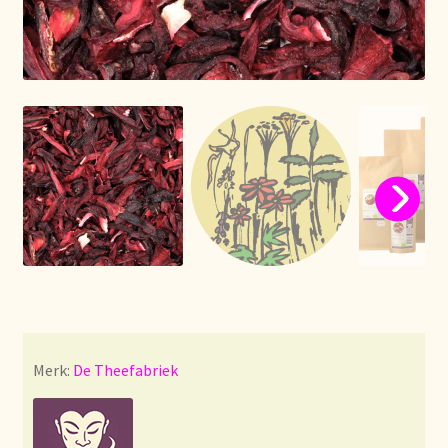
Algemene Voorwaarden
Allgemeine Geschäftsbedingungen
Assortiment
Assortiment
Asuntos de existencias
Aviso legal
Bestellen en levertijd
Merk:
De Theefabriek
Bestellung und Lieferzeit
Betalen en kortingen