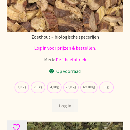
Voorraadzaken
We zijn verhuisd!
Webwinkel
Zoethout – biologische specerijen
Welcome to our Tea Wholesale business!
Log in voor prijzen & bestellen.
Merk:
De Theefabriek
Willkommen in unserem Teegroßhandel!
Op voorraad
Winkelwagen
1,0 kg
2,0 kg
4,0 kg
25,0 kg
6 x 100 g
8 g
Log in