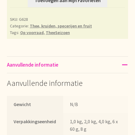
Toevoegen aan Mijn Favorieten
Déclaration de confidentialité
SKU:
G628
Categorie:
Thee, kruiden, specerijen en fruit
Devoluciones y garantía
Tags:
Op voorraad
,
TheeSeizoen
Envío y entrega
Expédition et livraison
Aanvullende informatie
Food safety
Aanvullende informatie
Image de marque personnelle
Gewicht
N/B
Impressum
Verpakkingseenheid
1,0 kg, 2,0 kg, 4,0 kg, 6 x
Impressum
60 g, 8 g