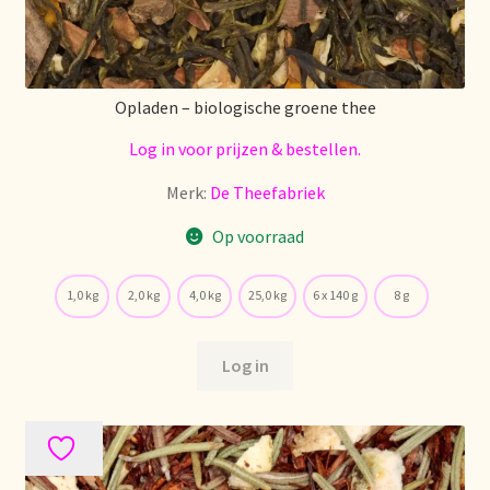
Opladen – biologische groene thee
Log in voor prijzen & bestellen.
Merk:
De Theefabriek
Op voorraad
1,0 kg
2,0 kg
4,0 kg
25,0 kg
6 x 140 g
8 g
Log in