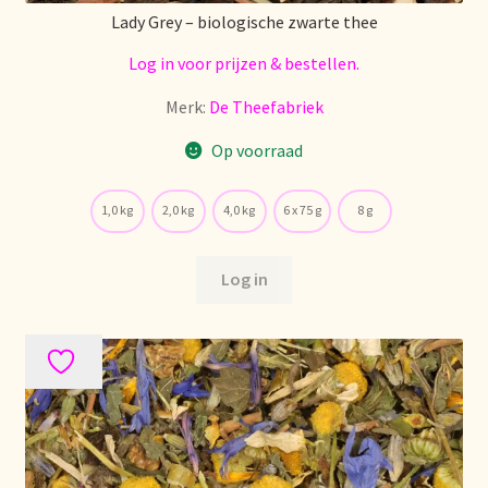
Lady Grey – biologische zwarte thee
Retouren en garantie
Log in voor prijzen & bestellen.
Merk:
De Theefabriek
Retours et garantie
Op voorraad
Returns and warranty
1,0 kg
2,0 kg
4,0 kg
6 x 75 g
8 g
Rücksendungen und Garantie
Log in
Sécurité alimentaire
Seguridad alimentaria
Shipping and delivery
Sortiment