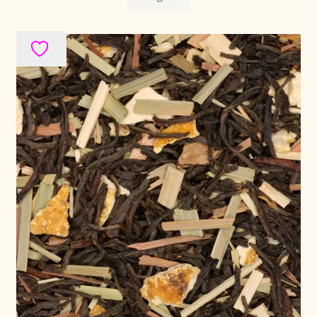
Política de precios
Politique tarifaire
Preispolitik
Pricing policy
Prijsbeleid
Privacy statement
Privacyverklaring
Product range
Questions relatives aux stocks