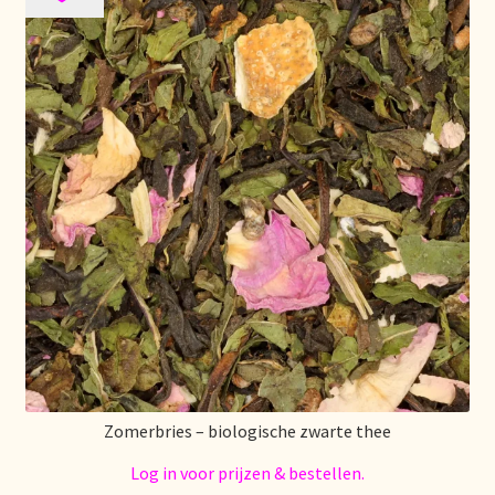
Mentions légales
Mijn account
Mijn Favorieten
Multilingualism
Multilinguisme
Multilingüismo.
Newsletter
Zomerbries – biologische zwarte thee
Newsletter
Log in voor prijzen & bestellen.