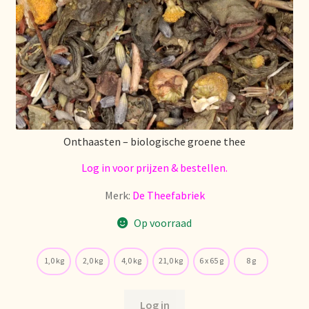
Over ons
Pagos y descuentos
Paiement et réductions
Onthaasten – biologische groene thee
Payment and discounts
Log in voor prijzen & bestellen.
Pedidos y plazos de entrega
Merk:
De Theefabriek
Personal Branding
Op voorraad
Personal Branding
1,0 kg
2,0 kg
4,0 kg
21,0 kg
6 x 65 g
8 g
Personal Branding
Log in