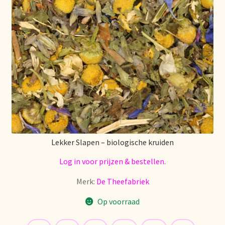
Stock matters
Surtido
Terms and Conditions
Über uns
Unsere Vision von Tee
Lekker Slapen – biologische kruiden
Versand und Lieferung
Log in voor prijzen & bestellen.
Verzenden en bezorgen
Merk:
De Theefabriek
Voedselveiligheid
Op voorraad