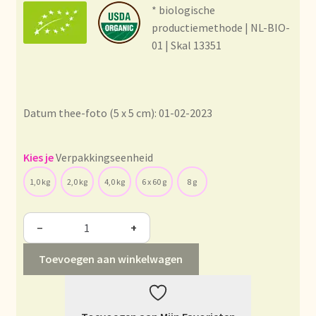
Condiciones generales
* biologische
productiemethode | NL-BIO-
Conditions générales
01 | Skal 13351
Contact
Datum thee-foto (5 x 5 cm): 01-02-2023
Contact
Contact
Verpakkingseenheid
1,0 kg
2,0 kg
4,0 kg
6 x 60 g
8 g
Contacto
−
+
Current price list
Toevoegen aan winkelwagen
Datenschutzerklärung
Declaración de privacidad