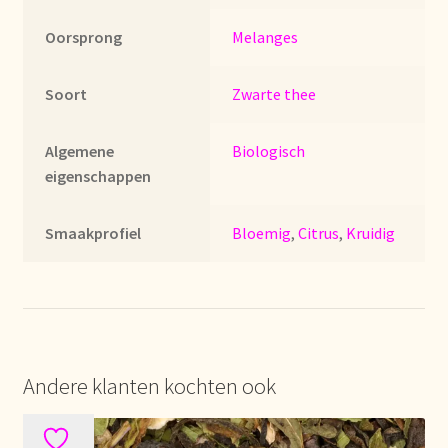
Imprint
Oorsprong
Melanges
Kontakt
Soort
Zwarte thee
Lagerangelegenheiten
Algemene
Biologisch
Lebensmittelsicherheit
eigenschappen
Lista de precios actualizada.
Smaakprofiel
Bloemig
,
Citrus
,
Kruidig
Liste de prix actuelle
Marca personal
Andere klanten kochten ook
Meertaligheid
Mehrsprachigkeit