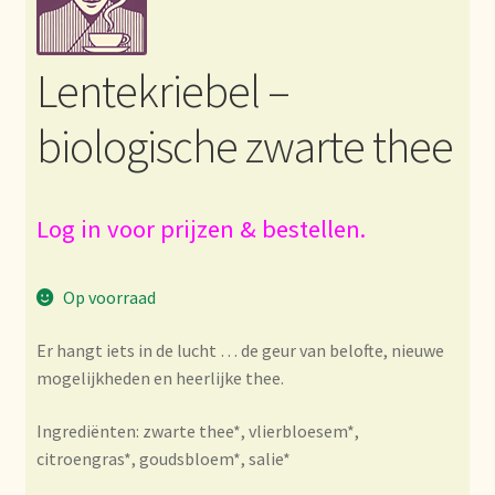
Bezahlung und Rabatte
Lentekriebel –
Bienvenue dans notre commerce de gros de thé !
biologische zwarte thee
Bio-Zertifikate
Biologische certificaten
Log in voor prijzen & bestellen.
Boletín informativo
Op voorraad
Certificados ecológicos.
Er hangt iets in de lucht … de geur van belofte, nieuwe
mogelijkheden en heerlijke thee.
Certificats biologiques
Ingrediënten: zwarte thee*, vlierbloesem*,
Commande et délai de livraison
citroengras*, goudsbloem*, salie*