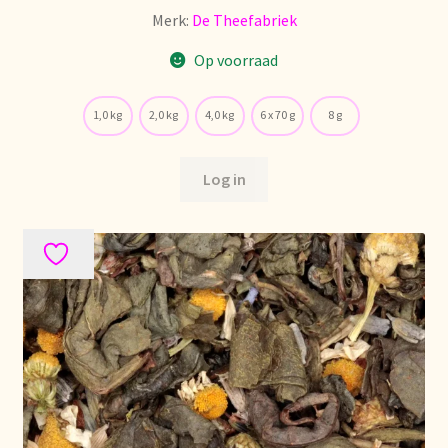
Nieuwsbrief
Merk:
De Theefabriek
Op voorraad
Notre vision du thé
1,0 kg
2,0 kg
4,0 kg
6 x 70 g
8 g
Nuestra visión del té
Online shop
Log in
Onlineshop
Onze visie op thee
Ordering and delivery time
Organic certificates
Our vision on tea