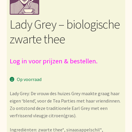
Bezahlung und Rabatte
Lady Grey – biologische
Bienvenue dans notre commerce de gros de thé !
zwarte thee
Bio-Zertifikate
Biologische certificaten
Log in voor prijzen & bestellen.
Boletín informativo
Op voorraad
Certificados ecológicos.
Lady Grey: De vrouw des huizes Grey maakte graag haar
eigen ‘blend’, voor de Tea Parties met haar vriendinnen.
Certificats biologiques
Zo ontstond deze traditionele Earl Grey met een
verfrissend vleugje citroen(gras).
Commande et délai de livraison
Ingrediënten: zwarte thee*, sinaasappelschil*,