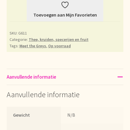
Déclaration de confidentialité
Toevoegen aan Mijn Favorieten
Devoluciones y garantía
SKU:
G611
Categorie:
Thee, kruiden, specerijen en fruit
Envío y entrega
Tags:
Meet the Greys
,
Op voorraad
Expédition et livraison
Food safety
Aanvullende informatie
Image de marque personnelle
Aanvullende informatie
Impressum
Gewicht
N/B
Impressum