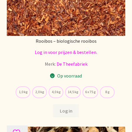
Over ons
Pagos y descuentos
Rooibos – biologische rooibos
Paiement et réductions
Log in voor prijzen & bestellen.
Payment and discounts
Merk:
De Theefabriek
Op voorraad
Pedidos y plazos de entrega
Personal Branding
1,0 kg
2,0 kg
4,0 kg
14,5 kg
6 x 75 g
8 g
Personal Branding
Log in
Personal Branding