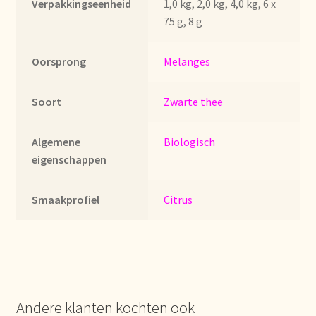
Verpakkingseenheid
1,0 kg, 2,0 kg, 4,0 kg, 6 x
Imprint
75 g, 8 g
Kontakt
Oorsprong
Melanges
Lagerangelegenheiten
Soort
Zwarte thee
Lebensmittelsicherheit
Algemene
Biologisch
Lista de precios actualizada.
eigenschappen
Liste de prix actuelle
Smaakprofiel
Citrus
Marca personal
Meertaligheid
Andere klanten kochten ook
Mehrsprachigkeit