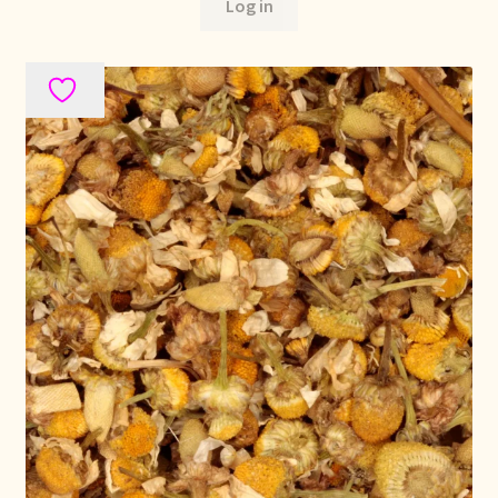
Voorraadzaken
Log in
We zijn verhuisd!
Webwinkel
Welcome to our Tea Wholesale business!
Willkommen in unserem Teegroßhandel!
Winkelwagen