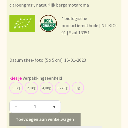
Condiciones generales
citroengras*, natuurlijk bergamotaroma
Conditions générales
* biologische
productiemethode | NL-BIO-
Contact
01 | Skal 13351
Contact
Datum thee-foto (5 x 5 cm): 15-01-2023
Contact
Contacto
Verpakkingseenheid
1,0 kg
2,0 kg
4,0 kg
6 x 75 g
8 g
Current price list
−
+
Datenschutzerklärung
Toevoegen aan winkelwagen
Declaración de privacidad