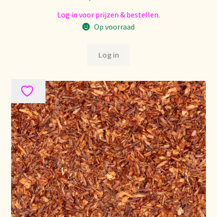
Nieuwsbrief
Log in voor prijzen & bestellen.
Op voorraad
Notre vision du thé
Log in
Nuestra visión del té
Online shop
Onlineshop
Onze visie op thee
Ordering and delivery time
Organic certificates
Our vision on tea