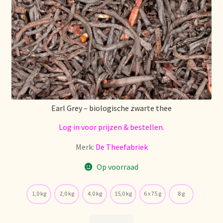
Stock matters
Surtido
Terms and Conditions
Über uns
Earl Grey – biologische zwarte thee
Unsere Vision von Tee
Log in voor prijzen & bestellen.
Versand und Lieferung
Merk:
De Theefabriek
Op voorraad
Verzenden en bezorgen
1,0 kg
2,0 kg
4,0 kg
15,0 kg
6 x 75 g
8 g
Voedselveiligheid