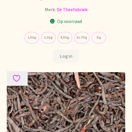
Merk:
De Theefabriek
Retouren en garantie
Op voorraad
Retours et garantie
1,0 kg
2,0 kg
4,0 kg
6 x 70 g
8 g
Returns and warranty
Log in
Rücksendungen und Garantie
Sécurité alimentaire
Seguridad alimentaria
Shipping and delivery
Sortiment