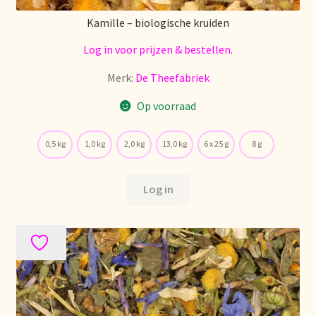
Kamille – biologische kruiden
Log in voor prijzen & bestellen.
Merk:
De Theefabriek
Op voorraad
0,5 kg
1,0 kg
2,0 kg
13,0 kg
6 x 25 g
8 g
Log in