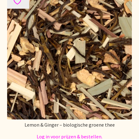
Política de precios
Politique tarifaire
Preispolitik
Pricing policy
Prijsbeleid
Privacy statement
Privacyverklaring
Product range
Lemon & Ginger – biologische groene thee
Log in voor prijzen & bestellen.
Questions relatives aux stocks