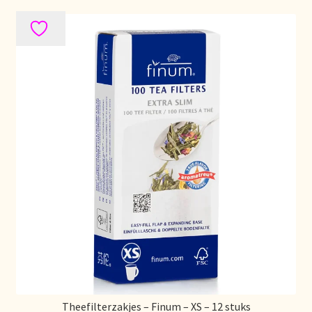
Mentions légales
Mijn account
Mijn Favorieten
Multilingualism
Multilinguisme
Multilingüismo.
Newsletter
Newsletter
Theefilterzakjes – Finum – XS – 12 stuks