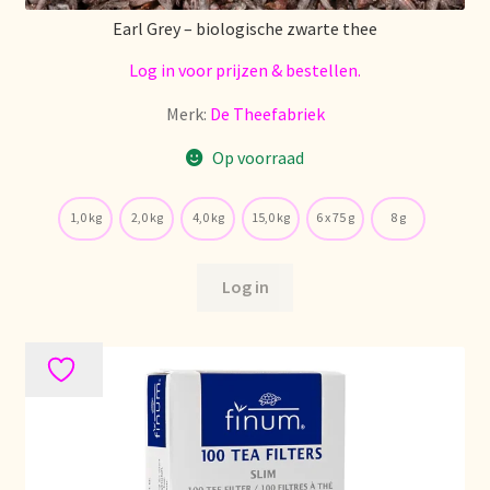
Earl Grey – biologische zwarte thee
Retouren en garantie
Log in voor prijzen & bestellen.
Merk:
De Theefabriek
Retours et garantie
Op voorraad
Returns and warranty
1,0 kg
2,0 kg
4,0 kg
15,0 kg
6 x 75 g
8 g
Rücksendungen und Garantie
Log in
Sécurité alimentaire
Seguridad alimentaria
Shipping and delivery
Sortiment