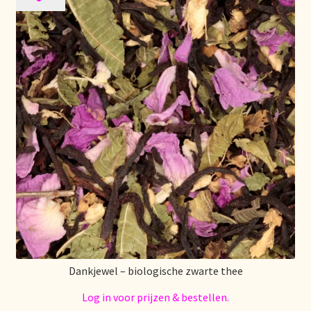
Mentions légales
Mijn account
Mijn Favorieten
Multilingualism
Multilinguisme
Multilingüismo.
Newsletter
Dankjewel – biologische zwarte thee
Newsletter
Log in voor prijzen & bestellen.