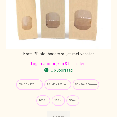
Over ons
Pagos y descuentos
Paiement et réductions
Kraft-PP blokbodemzakjes met venster
Payment and discounts
Log in voor prijzen & bestellen.
Pedidos y plazos de entrega
Op voorraad
Personal Branding
55 x 30 x 175 mm
70 x 40 x 205 mm
80 x 50 x 250 mm
Personal Branding
1000 st
250 st
500 st
Personal Branding
Log in