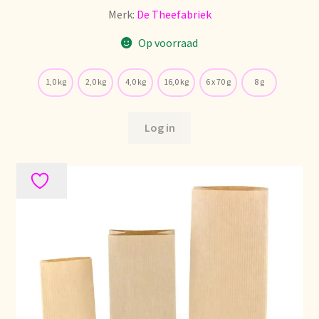
Nieuwsbrief
Merk:
De Theefabriek
Op voorraad
Notre vision du thé
1,0 kg
2,0 kg
4,0 kg
16,0 kg
6 x 70 g
8 g
Nuestra visión del té
Online shop
Log in
Onlineshop
Onze visie op thee
Ordering and delivery time
Organic certificates
Our vision on tea