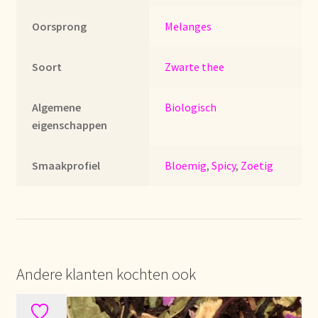
Imprint
Oorsprong
Melanges
Kontakt
Soort
Zwarte thee
Lagerangelegenheiten
Algemene
Biologisch
Lebensmittelsicherheit
eigenschappen
Lista de precios actualizada.
Smaakprofiel
Bloemig
,
Spicy
,
Zoetig
Liste de prix actuelle
Marca personal
Andere klanten kochten ook
Meertaligheid
Mehrsprachigkeit