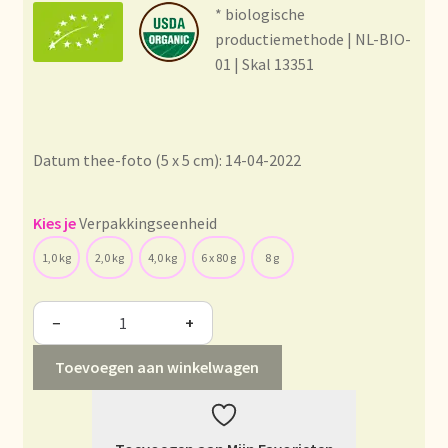
Condiciones generales
* biologische
productiemethode | NL-BIO-
Conditions générales
01 | Skal 13351
Contact
Datum thee-foto (5 x 5 cm): 14-04-2022
Contact
Contact
Verpakkingseenheid
1,0 kg
2,0 kg
4,0 kg
6 x 80 g
8 g
Contacto
−
+
Current price list
Toevoegen aan winkelwagen
Datenschutzerklärung
Declaración de privacidad