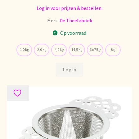
Log in voor prijzen & bestellen.
Merk:
De Theefabriek
Op voorraad
1,0 kg
2,0 kg
4,0 kg
14,5 kg
6 x 75 g
8 g
Log in