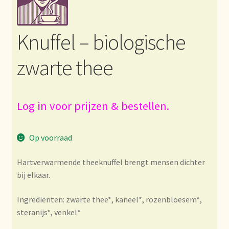
Bezahlung und Rabatte
Knuffel – biologische
Bienvenue dans notre commerce de gros de thé !
zwarte thee
Bio-Zertifikate
Biologische certificaten
Log in voor prijzen & bestellen.
Boletín informativo
Op voorraad
Certificados ecológicos.
Hartverwarmende theeknuffel brengt mensen dichter
bij elkaar.
Certificats biologiques
Ingrediënten: zwarte thee*, kaneel*, rozenbloesem*,
Commande et délai de livraison
steranijs*, venkel*