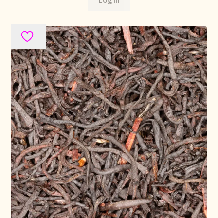
Política de precios
Politique tarifaire
Preispolitik
Pricing policy
Prijsbeleid
Privacy statement
Privacyverklaring
Product range
Questions relatives aux stocks