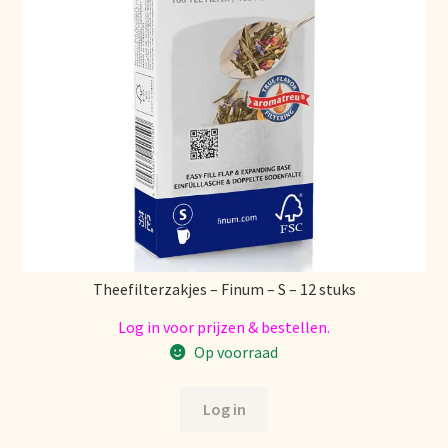
Stock matters
Surtido
Terms and Conditions
Über uns
Unsere Vision von Tee
Theefilterzakjes – Finum – S – 12 stuks
Versand und Lieferung
Log in voor prijzen & bestellen.
Verzenden en bezorgen
Op voorraad
Voedselveiligheid
Log in