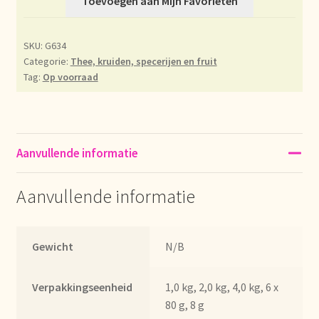
Toevoegen aan Mijn Favorieten
Déclaration de confidentialité
SKU:
G634
Categorie:
Thee, kruiden, specerijen en fruit
Devoluciones y garantía
Tag:
Op voorraad
Envío y entrega
Expédition et livraison
Aanvullende informatie
Food safety
Aanvullende informatie
Image de marque personnelle
Gewicht
N/B
Impressum
Verpakkingseenheid
1,0 kg, 2,0 kg, 4,0 kg, 6 x
Impressum
80 g, 8 g