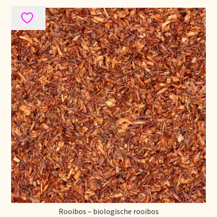
Voorraadzaken
We zijn verhuisd!
Webwinkel
Welcome to our Tea Wholesale business!
Willkommen in unserem Teegroßhandel!
Winkelwagen
Rooibos – biologische rooibos