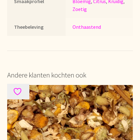
Smaakprofiel
Bloemig
,
Citrus
,
Kruidig
,
Zoetig
Mentions légales
Theebeleving
Onthaastend
Mijn account
Mijn Favorieten
Multilingualism
Andere klanten kochten ook
Multilinguisme
Multilingüismo.
Newsletter
Newsletter