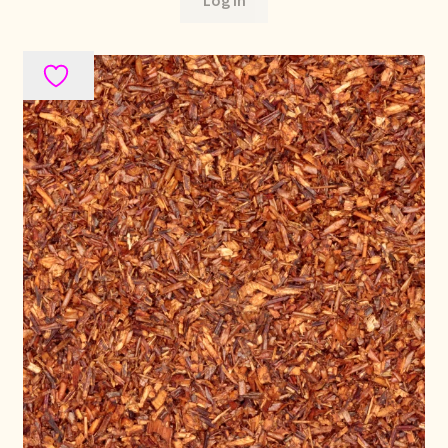
Log in
Stock matters
Surtido
Terms and Conditions
Über uns
Unsere Vision von Tee
Versand und Lieferung
Verzenden en bezorgen
Voedselveiligheid