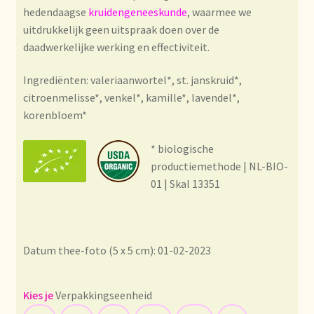
Condiciones generales
hedendaagse
kruidengeneeskunde
, waarmee we
uitdrukkelijk geen uitspraak doen over de
Conditions générales
daadwerkelijke werking en effectiviteit.
Contact
Ingrediënten: valeriaanwortel*, st. janskruid*,
citroenmelisse*, venkel*, kamille*, lavendel*,
korenbloem*
Contact
* biologische
Contact
productiemethode | NL-BIO-
01 | Skal 13351
Contacto
Current price list
Datum thee-foto (5 x 5 cm): 01-02-2023
Datenschutzerklärung
Verpakkingseenheid
Declaración de privacidad