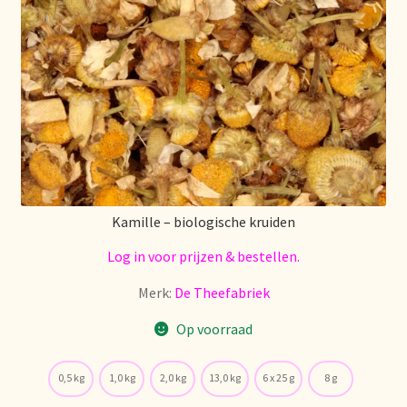
Nieuwsbrief
Notre vision du thé
Nuestra visión del té
Online shop
Onlineshop
Kamille – biologische kruiden
Log in voor prijzen & bestellen.
Onze visie op thee
Merk:
De Theefabriek
Ordering and delivery time
Op voorraad
Organic certificates
0,5 kg
1,0 kg
2,0 kg
13,0 kg
6 x 25 g
8 g
Our vision on tea