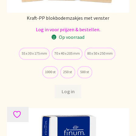
Política de precios
Kraft-PP blokbodemzakjes met venster
Politique tarifaire
Log in voor prijzen & bestellen.
Op voorraad
Preispolitik
55 x 30 x 175 mm
70 x 40 x 205 mm
80 x 50 x 250 mm
Pricing policy
Prijsbeleid
1000 st
250 st
500 st
Privacy statement
Log in
Privacyverklaring
Product range
Questions relatives aux stocks