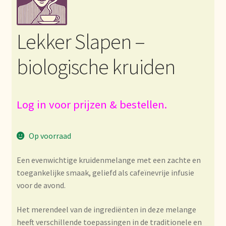
Bezahlung und Rabatte
Lekker Slapen –
Bienvenue dans notre commerce de gros de thé !
biologische kruiden
Bio-Zertifikate
Biologische certificaten
Log in voor prijzen & bestellen.
Boletín informativo
Op voorraad
Certificados ecológicos.
Een evenwichtige kruidenmelange met een zachte en
toegankelijke smaak, geliefd als cafeïnevrije infusie
Certificats biologiques
voor de avond.
Commande et délai de livraison
Het merendeel van de ingrediënten in deze melange
heeft verschillende toepassingen in de traditionele en