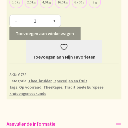
1,0 kg
2,0 kg
4,0 kg
16,0 kg
6 x 50 g
8 g
Déclaration de confidentialité
−
+
Devoluciones y garantía
Toevoegen aan winkelwagen
Envío y entrega
Expédition et livraison
Toevoegen aan Mijn Favorieten
Food safety
SKU:
G753
Categorie:
Thee, kruiden, specerijen en fruit
Image de marque personnelle
Tags:
Op voorraad
,
TheeRapie
,
Traditionele Europese
kruidengeneeskunde
Impressum
Impressum
Aanvullende informatie