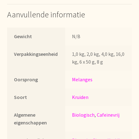
Imprint
Aanvullende informatie
Kontakt
Gewicht
N/B
Lagerangelegenheiten
Lebensmittelsicherheit
Verpakkingseenheid
1,0 kg, 2,0 kg, 4,0 kg, 16,0
kg, 6 x 50 g, 8 g
Lista de precios actualizada.
Oorsprong
Melanges
Liste de prix actuelle
Soort
Kruiden
Marca personal
Algemene
Biologisch
,
Cafeïnevrij
Meertaligheid
eigenschappen
Mehrsprachigkeit