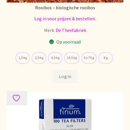
Voorraadzaken
Rooibos – biologische rooibos
We zijn verhuisd!
Log in voor prijzen & bestellen.
Merk:
De Theefabriek
Webwinkel
Op voorraad
Welcome to our Tea Wholesale business!
1,0 kg
2,0 kg
4,0 kg
14,5 kg
6 x 75 g
8 g
Willkommen in unserem Teegroßhandel!
Log in
Winkelwagen