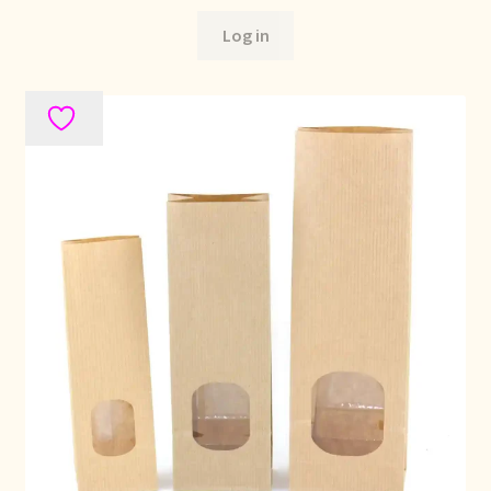
Log in
Over ons
Pagos y descuentos
Paiement et réductions
Payment and discounts
Pedidos y plazos de entrega
Personal Branding
Personal Branding
Personal Branding