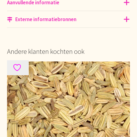
Aanvullende informatie
Over ons
Externe informatiebronnen
Pagos y descuentos
Paiement et réductions
Andere klanten kochten ook
Payment and discounts
Pedidos y plazos de entrega
Personal Branding
Personal Branding
Personal Branding