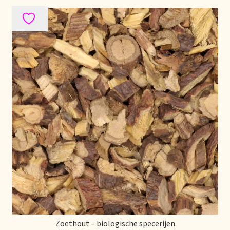
Retouren en garantie
Retours et garantie
Returns and warranty
Rücksendungen und Garantie
Sécurité alimentaire
Seguridad alimentaria
Shipping and delivery
Sortiment
Zoethout – biologische specerijen