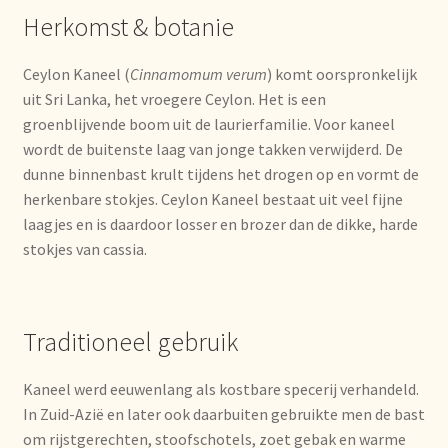
Imprint
Herkomst & botanie
Kontakt
Ceylon Kaneel (
Cinnamomum verum
) komt oorspronkelijk
uit Sri Lanka, het vroegere Ceylon. Het is een
Lagerangelegenheiten
groenblijvende boom uit de laurierfamilie. Voor kaneel
wordt de buitenste laag van jonge takken verwijderd. De
Lebensmittelsicherheit
dunne binnenbast krult tijdens het drogen op en vormt de
herkenbare stokjes. Ceylon Kaneel bestaat uit veel fijne
Lista de precios actualizada.
laagjes en is daardoor losser en brozer dan de dikke, harde
stokjes van cassia.
Liste de prix actuelle
Marca personal
Traditioneel gebruik
Meertaligheid
Kaneel werd eeuwenlang als kostbare specerij verhandeld.
In Zuid-Azië en later ook daarbuiten gebruikte men de bast
Mehrsprachigkeit
om rijstgerechten, stoofschotels, zoet gebak en warme