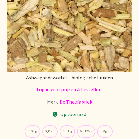
Voorraadzaken
We zijn verhuisd!
Webwinkel
Welcome to our Tea Wholesale business!
Willkommen in unserem Teegroßhandel!
Ashwagandawortel – biologische kruiden
Winkelwagen
Log in voor prijzen & bestellen.
Merk:
De Theefabriek
Op voorraad
1,0 kg
2,0 kg
4,0 kg
6 x 125 g
8 g