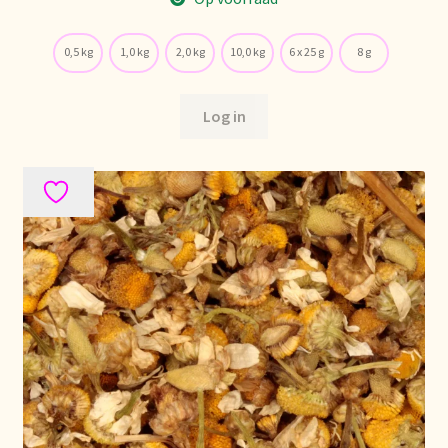
0,5 kg
1,0 kg
2,0 kg
10,0 kg
6 x 25 g
8 g
Log in