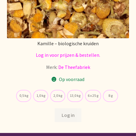
Kamille – biologische kruiden
Log in voor prijzen & bestellen.
Merk:
De Theefabriek
Op voorraad
0,5 kg
1,0 kg
2,0 kg
13,0 kg
6 x 25 g
8 g
Log in