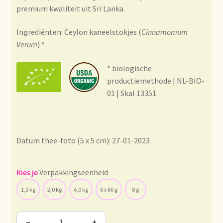
Condiciones generales
premium kwaliteit uit Sri Lanka.
Conditions générales
Ingrediënten: Ceylon kaneelstokjes (
Cinnamomum
Verum
) *
Contact
* biologische
productiemethode | NL-BIO-
Contact
01 | Skal 13351
Contact
Contacto
Datum thee-foto (5 x 5 cm): 27-01-2023
Current price list
Verpakkingseenheid
Datenschutzerklärung
1,0 kg
2,0 kg
4,0 kg
6 x 60 g
8 g
Declaración de privacidad
−
+