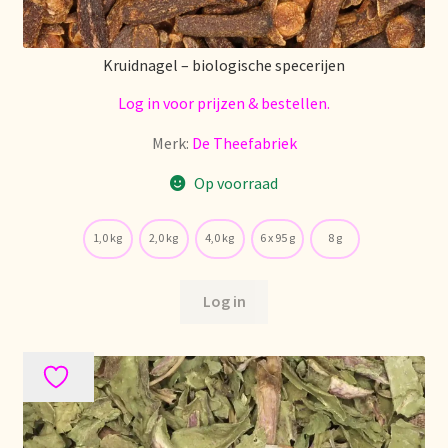
Kruidnagel – biologische specerijen
Log in voor prijzen & bestellen.
Merk:
De Theefabriek
Op voorraad
1,0 kg
2,0 kg
4,0 kg
6 x 95 g
8 g
Log in