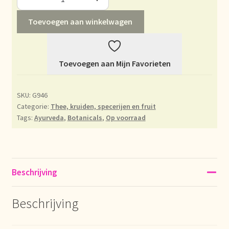
Déclaration de confidentialité
Toevoegen aan winkelwagen
Devoluciones y garantía
Toevoegen aan Mijn Favorieten
Envío y entrega
SKU:
G946
Expédition et livraison
Categorie:
Thee, kruiden, specerijen en fruit
Tags:
Ayurveda
,
Botanicals
,
Op voorraad
Food safety
Image de marque personnelle
Beschrijving
Impressum
Beschrijving
Impressum