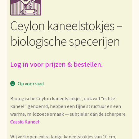
Bezahlung und Rabatte
Ceylon kaneelstokjes –
Bienvenue dans notre commerce de gros de thé !
biologische specerijen
Bio-Zertifikate
Biologische certificaten
Log in voor prijzen & bestellen.
Boletín informativo
Op voorraad
Certificados ecológicos.
Biologische Ceylon kaneelstokjes, ook wel “echte
kaneel” genoemd, hebben een fijne structuur en een
Certificats biologiques
warme, mildzoete smaak — subtieler dan de scherpere
Cassia Kaneel
.
Commande et délai de livraison
Wij verkopen extra lange kaneelstokjes van 10 cm,