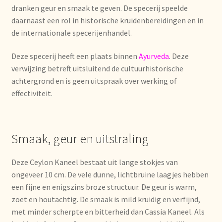
dranken geur en smaak te geven. De specerij speelde
daarnaast een rol in historische kruidenbereidingen en in
Mentions légales
de internationale specerijenhandel.
Mijn account
Deze specerij heeft een plaats binnen
Ayurveda
. Deze
verwijzing betreft uitsluitend de cultuurhistorische
Mijn Favorieten
achtergrond en is geen uitspraak over werking of
effectiviteit.
Multilingualism
Multilinguisme
Smaak, geur en uitstraling
Multilingüismo.
Deze Ceylon Kaneel bestaat uit lange stokjes van
ongeveer 10 cm. De vele dunne, lichtbruine laagjes hebben
Newsletter
een fijne en enigszins broze structuur. De geur is warm,
zoet en houtachtig. De smaak is mild kruidig en verfijnd,
Newsletter
met minder scherpte en bitterheid dan Cassia Kaneel. Als