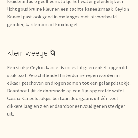
kruideninfusie geeft een stokje het water geleidelijk een
Nieuwsbrief
licht goudbruine kleur en een zachte kaneelsmaak. Ceylon
Kaneel past ook goed in melanges met bijvoorbeeld
Notre vision du thé
gember, kardemom of kruidnagel.
Nuestra visión del té
Klein weetje 🌀
Online shop
Een stokje Ceylon kaneel is meestal geen enkel opgerold
Onlineshop
stuk bast. Verschillende flinterdunne repen worden in
elkaar geschoven en drogen samen tot een gelaagd stokje.
Onze visie op thee
Daardoor lijkt de doorsnede op een fijn opgerolde wafel.
Cassia Kaneelstokjes bestaan doorgaans uit één veel
Ordering and delivery time
dikkere laag en zien er daardoor eenvoudiger en steviger
uit.
Organic certificates
Our vision on tea