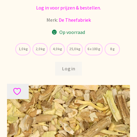
Log in voor prijzen & bestellen.
Stock matters
Merk:
De Theefabriek
Surtido
Op voorraad
Terms and Conditions
1,0 kg
2,0 kg
4,0 kg
25,0 kg
6 x 100 g
8 g
Über uns
Log in
Unsere Vision von Tee
Versand und Lieferung
Verzenden en bezorgen
Voedselveiligheid