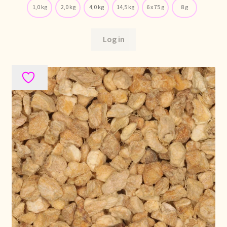
1,0 kg
2,0 kg
4,0 kg
14,5 kg
6 x 75 g
8 g
Stock matters
Log in
Surtido
Terms and Conditions
Über uns
Unsere Vision von Tee
Versand und Lieferung
Verzenden en bezorgen
Voedselveiligheid