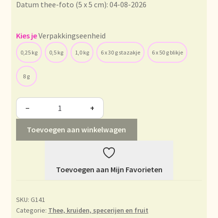
Datum thee-foto (5 x 5 cm): 04-08-2026
Déclaration de confidentialité
Verpakkingseenheid
Devoluciones y garantía
0,25 kg
0,5 kg
1,0 kg
6 x 30 g stazakje
6 x 50 g blikje
Envío y entrega
8 g
Expédition et livraison
−
+
Food safety
Toevoegen aan winkelwagen
Image de marque personnelle
Toevoegen aan Mijn Favorieten
Impressum
Impressum
SKU:
G141
Categorie:
Thee, kruiden, specerijen en fruit