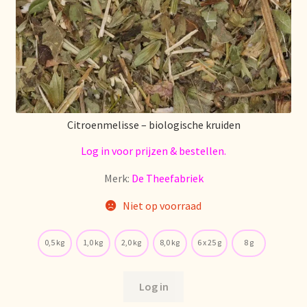
Citroenmelisse – biologische kruiden
Log in voor prijzen & bestellen.
Merk:
De Theefabriek
Niet op voorraad
0,5 kg
1,0 kg
2,0 kg
8,0 kg
6 x 25 g
8 g
Log in