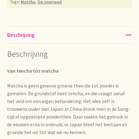
Tags:
Matcha
,
Op voorraad
Imprint
Kontakt
Beschrijving
Lagerangelegenheiten
Beschrijving
Lebensmittelsicherheit
Lista de precios actualizada.
Van tencha tot matcha
Matcha is geen gewone groene thee die tot poeder is
Liste de prix actuelle
gemalen. De grondstof heet tencha, en die vraagt vanaf
het veld om een eigen behandeling. Het idee zelf is
Marca personal
trouwens ouder dan Japan: in China dronk men in de Song-
tijd al opgeklopte poederthee. Daar raakte het gebruik in
Meertaligheid
de eeuwen erna in onbruik; in Japan bleef het bestaan en
groeide het uit tot wat we nu kennen.
Mehrsprachigkeit