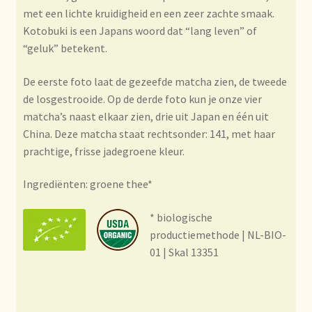
Condiciones generales
met een lichte kruidigheid en een zeer zachte smaak.
Kotobuki is een Japans woord dat “lang leven” of
Conditions générales
“geluk” betekent.
Contact
De eerste foto laat de gezeefde matcha zien, de tweede
de losgestrooide. Op de derde foto kun je onze vier
Contact
matcha’s naast elkaar zien, drie uit Japan en één uit
China. Deze matcha staat rechtsonder: 141, met haar
prachtige, frisse jadegroene kleur.
Contact
Ingrediënten: groene thee*
Contacto
* biologische
Current price list
productiemethode | NL-BIO-
01 | Skal 13351
Datenschutzerklärung
Declaración de privacidad