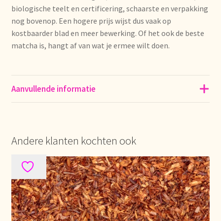
biologische teelt en certificering, schaarste en verpakking
Política de precios
nog bovenop. Een hogere prijs wijst dus vaak op
kostbaarder blad en meer bewerking. Of het ook de beste
Politique tarifaire
matcha is, hangt af van wat je ermee wilt doen.
Preispolitik
Aanvullende informatie
Pricing policy
Prijsbeleid
Andere klanten kochten ook
Privacy statement
Privacyverklaring
Product range
Questions relatives aux stocks