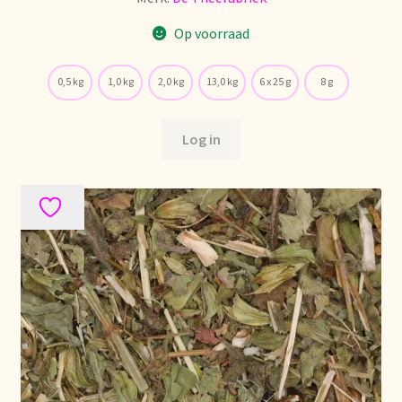
Op voorraad
0,5 kg
1,0 kg
2,0 kg
13,0 kg
6 x 25 g
8 g
Log in