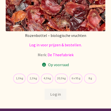
Rozenbottel – biologische vruchten
Log in voor prijzen & bestellen.
Merk:
De Theefabriek
Op voorraad
1,0 kg
2,0 kg
4,0 kg
20,0 kg
6 x 95 g
8 g
Log in