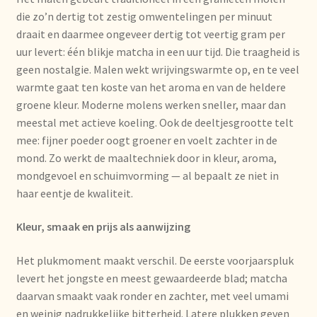
Nieuwsbrief
die zo’n dertig tot zestig omwentelingen per minuut
draait en daarmee ongeveer dertig tot veertig gram per
Notre vision du thé
uur levert: één blikje matcha in een uur tijd. Die traagheid is
geen nostalgie. Malen wekt wrijvingswarmte op, en te veel
warmte gaat ten koste van het aroma en van de heldere
Nuestra visión del té
groene kleur. Moderne molens werken sneller, maar dan
meestal met actieve koeling. Ook de deeltjesgrootte telt
Online shop
mee: fijner poeder oogt groener en voelt zachter in de
mond. Zo werkt de maaltechniek door in kleur, aroma,
Onlineshop
mondgevoel en schuimvorming — al bepaalt ze niet in
haar eentje de kwaliteit.
Onze visie op thee
Kleur, smaak en prijs als aanwijzing
Ordering and delivery time
Het plukmoment maakt verschil. De eerste voorjaarspluk
Organic certificates
levert het jongste en meest gewaardeerde blad; matcha
daarvan smaakt vaak ronder en zachter, met veel umami
Our vision on tea
en weinig nadrukkelijke bitterheid. Latere plukken geven