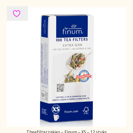
Theefilterzakjes – Finum – XS – 12 stuks