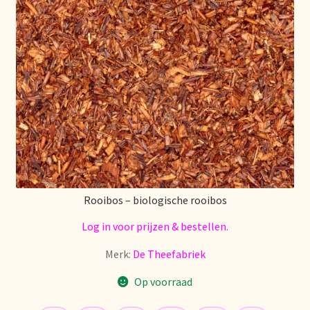
Retouren en garantie
Retours et garantie
Returns and warranty
Rücksendungen und Garantie
Sécurité alimentaire
Rooibos – biologische rooibos
Seguridad alimentaria
Log in voor prijzen & bestellen.
Merk:
De Theefabriek
Shipping and delivery
Op voorraad
Sortiment