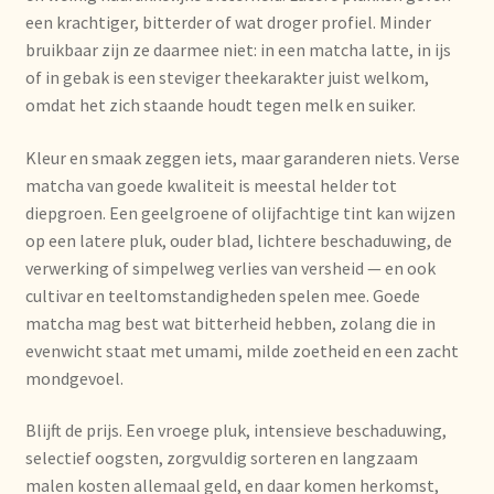
een krachtiger, bitterder of wat droger profiel. Minder
bruikbaar zijn ze daarmee niet: in een matcha latte, in ijs
Over ons
of in gebak is een steviger theekarakter juist welkom,
omdat het zich staande houdt tegen melk en suiker.
Pagos y descuentos
Kleur en smaak zeggen iets, maar garanderen niets. Verse
Paiement et réductions
matcha van goede kwaliteit is meestal helder tot
diepgroen. Een geelgroene of olijfachtige tint kan wijzen
Payment and discounts
op een latere pluk, ouder blad, lichtere beschaduwing, de
verwerking of simpelweg verlies van versheid — en ook
Pedidos y plazos de entrega
cultivar en teeltomstandigheden spelen mee. Goede
matcha mag best wat bitterheid hebben, zolang die in
Personal Branding
evenwicht staat met umami, milde zoetheid en een zacht
mondgevoel.
Personal Branding
Blijft de prijs. Een vroege pluk, intensieve beschaduwing,
selectief oogsten, zorgvuldig sorteren en langzaam
Personal Branding
malen kosten allemaal geld, en daar komen herkomst,