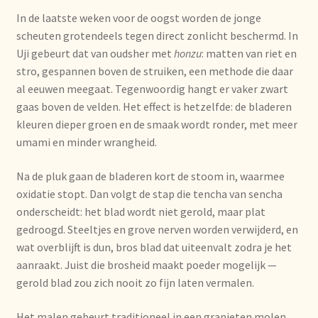
In de laatste weken voor de oogst worden de jonge
Mentions légales
scheuten grotendeels tegen direct zonlicht beschermd. In
Uji gebeurt dat van oudsher met
honzu
: matten van riet en
Mijn account
stro, gespannen boven de struiken, een methode die daar
al eeuwen meegaat. Tegenwoordig hangt er vaker zwart
Mijn Favorieten
gaas boven de velden. Het effect is hetzelfde: de bladeren
kleuren dieper groen en de smaak wordt ronder, met meer
Multilingualism
umami en minder wrangheid.
Na de pluk gaan de bladeren kort de stoom in, waarmee
Multilinguisme
oxidatie stopt. Dan volgt de stap die tencha van sencha
onderscheidt: het blad wordt niet gerold, maar plat
Multilingüismo.
gedroogd. Steeltjes en grove nerven worden verwijderd, en
wat overblijft is dun, bros blad dat uiteenvalt zodra je het
Newsletter
aanraakt. Juist die brosheid maakt poeder mogelijk —
gerold blad zou zich nooit zo fijn laten vermalen.
Newsletter
Het malen gebeurt traditioneel in een granieten molen