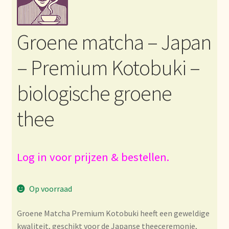
Bezahlung und Rabatte
Groene matcha – Japan
Bienvenue dans notre commerce de gros de thé !
– Premium Kotobuki –
Bio-Zertifikate
biologische groene
Biologische certificaten
thee
Boletín informativo
Certificados ecológicos.
Log in voor prijzen & bestellen.
Certificats biologiques
Op voorraad
Commande et délai de livraison
Groene Matcha Premium Kotobuki heeft een geweldige
kwaliteit, geschikt voor de Japanse theeceremonie,