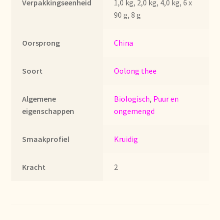
Verpakkingseenheid
1,0 kg, 2,0 kg, 4,0 kg, 6 x
Imprint
90 g, 8 g
Kontakt
Oorsprong
China
Lagerangelegenheiten
Soort
Oolong thee
Lebensmittelsicherheit
Algemene
Biologisch
,
Puur en
Lista de precios actualizada.
eigenschappen
ongemengd
Liste de prix actuelle
Smaakprofiel
Kruidig
Marca personal
Kracht
2
Meertaligheid
Mehrsprachigkeit