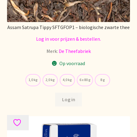
Assam Satrupa Tippy SFTGFOP1 – biologische zwarte thee
Log in voor prijzen & bestellen.
Merk:
De Theefabriek
Op voorraad
1,0 kg
2,0 kg
4,0 kg
6 x 80 g
8 g
Log in