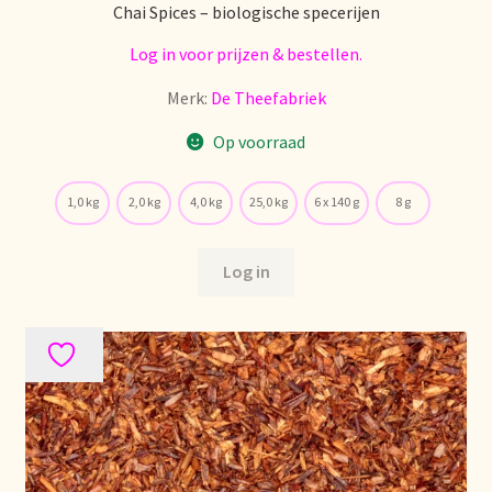
Chai Spices – biologische specerijen
Log in voor prijzen & bestellen.
Retouren en garantie
Merk:
De Theefabriek
Retours et garantie
Op voorraad
Returns and warranty
1,0 kg
2,0 kg
4,0 kg
25,0 kg
6 x 140 g
8 g
Rücksendungen und Garantie
Log in
Sécurité alimentaire
Seguridad alimentaria
Shipping and delivery
Sortiment