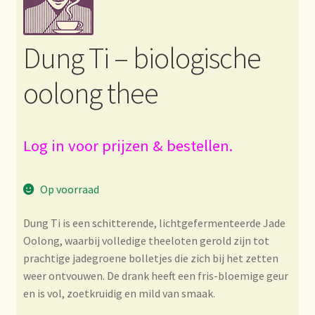
Bezahlung und Rabatte
Dung Ti – biologische
Bienvenue dans notre commerce de gros de thé !
oolong thee
Bio-Zertifikate
Biologische certificaten
Log in voor prijzen & bestellen.
Boletín informativo
Op voorraad
Certificados ecológicos.
Dung Ti is een schitterende, lichtgefermenteerde Jade
Oolong, waarbij volledige theeloten gerold zijn tot
Certificats biologiques
prachtige jadegroene bolletjes die zich bij het zetten
weer ontvouwen. De drank heeft een fris-bloemige geur
Commande et délai de livraison
en is vol, zoetkruidig en mild van smaak.