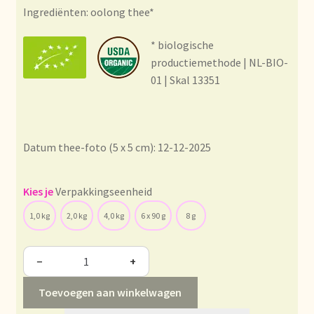
Condiciones generales
Ingrediënten: oolong thee*
Conditions générales
* biologische
productiemethode | NL-BIO-
Contact
01 | Skal 13351
Contact
Datum thee-foto (5 x 5 cm): 12-12-2025
Contact
Contacto
Verpakkingseenheid
1,0 kg
2,0 kg
4,0 kg
6 x 90 g
8 g
Current price list
−
+
Datenschutzerklärung
Toevoegen aan winkelwagen
Declaración de privacidad