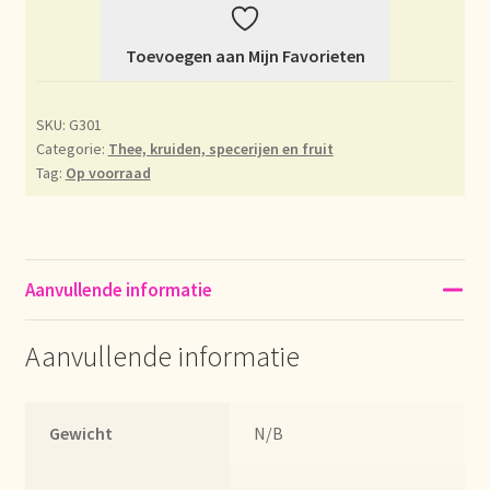
Déclaration de confidentialité
Toevoegen aan Mijn Favorieten
Devoluciones y garantía
SKU:
G301
Categorie:
Thee, kruiden, specerijen en fruit
Envío y entrega
Tag:
Op voorraad
Expédition et livraison
Food safety
Aanvullende informatie
Image de marque personnelle
Aanvullende informatie
Impressum
Gewicht
N/B
Impressum