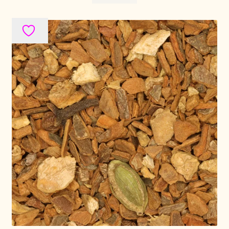
Política de precios
Politique tarifaire
Preispolitik
Pricing policy
Prijsbeleid
Privacy statement
Privacyverklaring
Product range
Questions relatives aux stocks