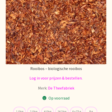
Stock matters
Surtido
Terms and Conditions
Über uns
Unsere Vision von Tee
Rooibos – biologische rooibos
Versand und Lieferung
Log in voor prijzen & bestellen.
Verzenden en bezorgen
Merk:
De Theefabriek
Op voorraad
Voedselveiligheid
1,0 kg
2,0 kg
4,0 kg
14,5 kg
6 x 75 g
8 g