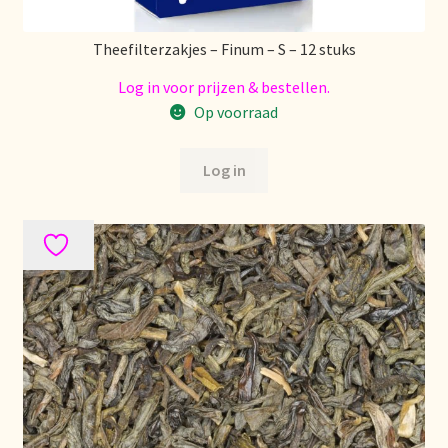
Nieuwsbrief
Theefilterzakjes – Finum – S – 12 stuks
Notre vision du thé
Log in voor prijzen & bestellen.
Op voorraad
Nuestra visión del té
Log in
Online shop
Onlineshop
Onze visie op thee
Ordering and delivery time
Organic certificates
Our vision on tea