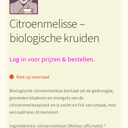
Bezahlung und Rabatte
Citroenmelisse –
Bienvenue dans notre commerce de gros de thé !
biologische kruiden
Bio-Zertifikate
Biologische certificaten
Log in voor prijzen & bestellen.
Boletín informativo
Niet op voorraad
Certificados ecológicos.
Biologische citroenmelisse bestaat uit de gedroogde,
gesneden bladeren en stengels van de
Certificats biologiques
citroenmelisseplant en is zacht en fris van smaak, met
een subtiele citroennoot.
Commande et délai de livraison
Ingrediënten: citroenmelisse (
Melissa officinalis
) *