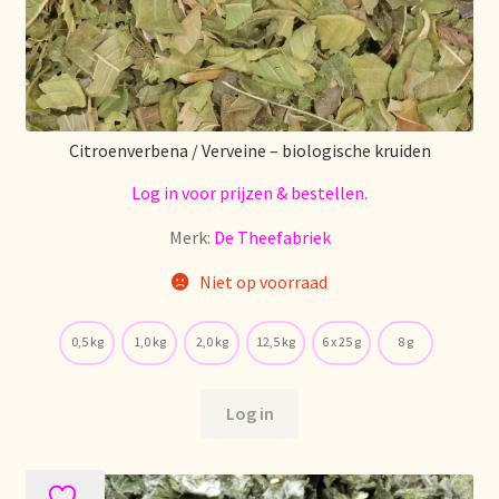
Citroenverbena / Verveine – biologische kruiden
Log in voor prijzen & bestellen.
Merk:
De Theefabriek
Niet op voorraad
0,5 kg
1,0 kg
2,0 kg
12,5 kg
6 x 25 g
8 g
Log in