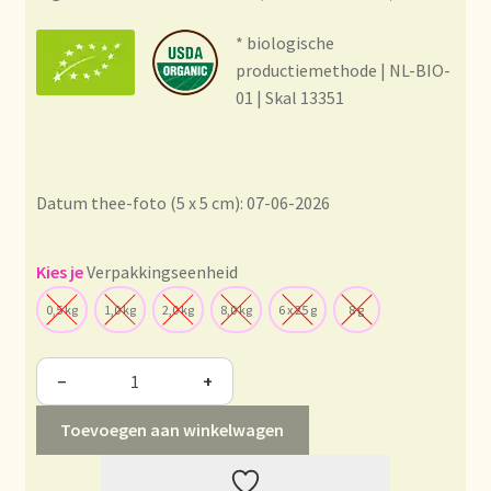
Condiciones generales
* biologische
Conditions générales
productiemethode | NL-BIO-
01 | Skal 13351
Contact
Contact
Datum thee-foto (5 x 5 cm): 07-06-2026
Contact
Verpakkingseenheid
Contacto
0,5 kg
1,0 kg
2,0 kg
8,0 kg
6 x 25 g
8 g
Current price list
−
+
Datenschutzerklärung
Toevoegen aan winkelwagen
Declaración de privacidad