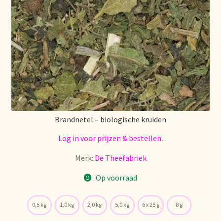
Política de precios
Politique tarifaire
Preispolitik
Pricing policy
Prijsbeleid
Brandnetel – biologische kruiden
Log in voor prijzen & bestellen.
Privacy statement
Merk:
De Theefabriek
Privacyverklaring
Op voorraad
Product range
0,5 kg
1,0 kg
2,0 kg
5,0 kg
6 x 25 g
8 g
Questions relatives aux stocks