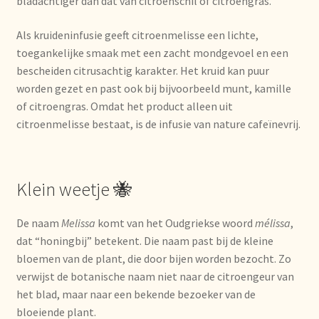
bladachtiger dan dat van citroenschil of citroengras.
Nieuwsbrief
Als kruideninfusie geeft citroenmelisse een lichte,
Notre vision du thé
toegankelijke smaak met een zacht mondgevoel en een
bescheiden citrusachtig karakter. Het kruid kan puur
Nuestra visión del té
worden gezet en past ook bij bijvoorbeeld munt, kamille
of citroengras. Omdat het product alleen uit
citroenmelisse bestaat, is de infusie van nature cafeïnevrij.
Online shop
Onlineshop
Klein weetje 🐝
Onze visie op thee
De naam
Melissa
komt van het Oudgriekse woord
mélissa
,
Ordering and delivery time
dat “honingbij” betekent. Die naam past bij de kleine
bloemen van de plant, die door bijen worden bezocht. Zo
Organic certificates
verwijst de botanische naam niet naar de citroengeur van
het blad, maar naar een bekende bezoeker van de
bloeiende plant.
Our vision on tea