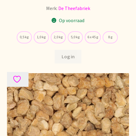
Merk:
De Theefabriek
Op voorraad
0,5 kg
1,0 kg
2,0 kg
5,0 kg
6 x 45 g
8 g
Log in