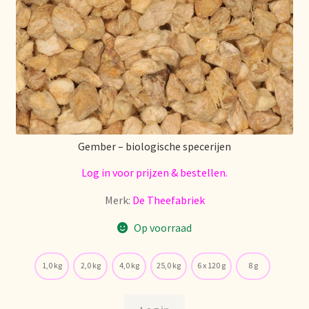
Gember – biologische specerijen
Log in voor prijzen & bestellen.
Merk:
De Theefabriek
Op voorraad
1,0 kg
2,0 kg
4,0 kg
25,0 kg
6 x 120 g
8 g