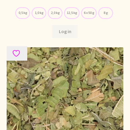
0,5 kg
1,0 kg
2,0 kg
12,5 kg
6 x 50 g
8 g
Log in