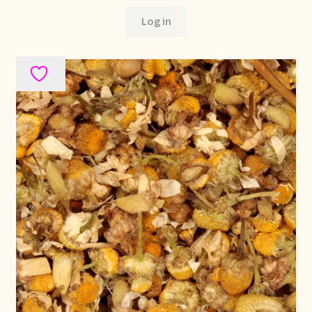
Log in
Retouren en garantie
Retours et garantie
Returns and warranty
Rücksendungen und Garantie
Sécurité alimentaire
Seguridad alimentaria
Shipping and delivery
Sortiment