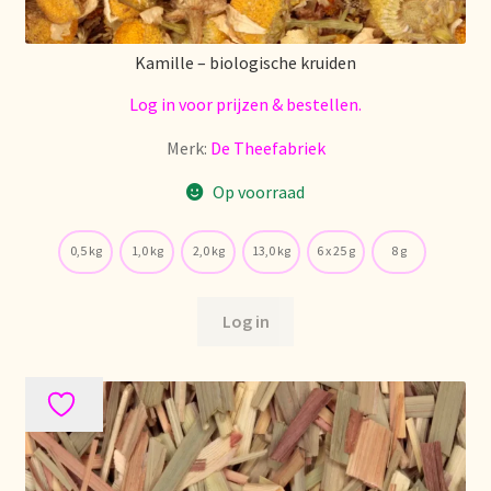
Stock matters
Kamille – biologische kruiden
Surtido
Log in voor prijzen & bestellen.
Terms and Conditions
Merk:
De Theefabriek
Op voorraad
Über uns
0,5 kg
1,0 kg
2,0 kg
13,0 kg
6 x 25 g
8 g
Unsere Vision von Tee
Versand und Lieferung
Log in
Verzenden en bezorgen
Voedselveiligheid