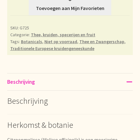
Toevoegen aan Mijn Favorieten
Déclaration de confidentialité
Devoluciones y garantía
SKU:
G725
Categorie:
Thee, kruiden, specerijen en fruit
Tags:
Botanicals
,
Niet op voorraad
,
Thee en Zwangerschap
,
Envío y entrega
Traditionele Europese kruidengeneeskunde
Expédition et livraison
Food safety
Beschrijving
Image de marque personnelle
Beschrijving
Impressum
Herkomst & botanie
Impressum
Citroenmelisse (
Melissa officinalis
) is een meerjarige,