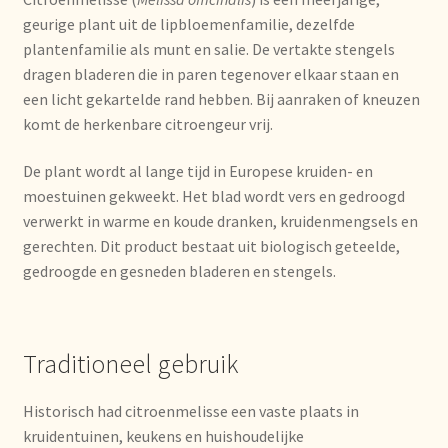
Imprint
geurige plant uit de lipbloemenfamilie, dezelfde
plantenfamilie als munt en salie. De vertakte stengels
Kontakt
dragen bladeren die in paren tegenover elkaar staan en
een licht gekartelde rand hebben. Bij aanraken of kneuzen
Lagerangelegenheiten
komt de herkenbare citroengeur vrij.
Lebensmittelsicherheit
De plant wordt al lange tijd in Europese kruiden- en
moestuinen gekweekt. Het blad wordt vers en gedroogd
verwerkt in warme en koude dranken, kruidenmengsels en
Lista de precios actualizada.
gerechten. Dit product bestaat uit biologisch geteelde,
gedroogde en gesneden bladeren en stengels.
Liste de prix actuelle
Marca personal
Traditioneel gebruik
Meertaligheid
Historisch had citroenmelisse een vaste plaats in
kruidentuinen, keukens en huishoudelijke
Mehrsprachigkeit