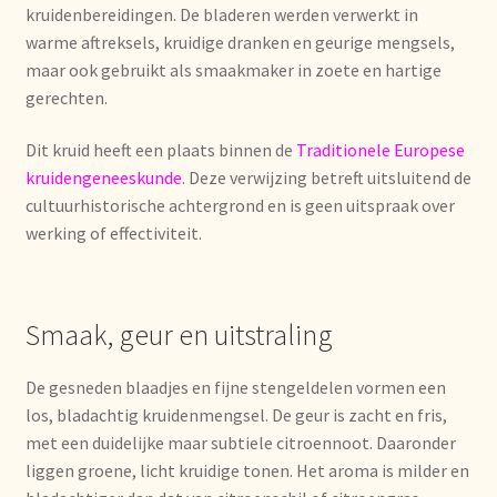
kruidenbereidingen. De bladeren werden verwerkt in
warme aftreksels, kruidige dranken en geurige mengsels,
Mentions légales
maar ook gebruikt als smaakmaker in zoete en hartige
gerechten.
Mijn account
Dit kruid heeft een plaats binnen de
Traditionele Europese
Mijn Favorieten
kruidengeneeskunde
. Deze verwijzing betreft uitsluitend de
cultuurhistorische achtergrond en is geen uitspraak over
Multilingualism
werking of effectiviteit.
Multilinguisme
Smaak, geur en uitstraling
Multilingüismo.
De gesneden blaadjes en fijne stengeldelen vormen een
Newsletter
los, bladachtig kruidenmengsel. De geur is zacht en fris,
met een duidelijke maar subtiele citroennoot. Daaronder
Newsletter
liggen groene, licht kruidige tonen. Het aroma is milder en