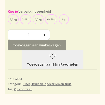
Déclaration de confidentialité
Verpakkingseenheid
1,0 kg
2,0 kg
4,0 kg
6 x 80 g
8 g
Devoluciones y garantía
Envío y entrega
−
+
Toevoegen aan winkelwagen
Expédition et livraison
Food safety
Toevoegen aan Mijn Favorieten
Image de marque personnelle
SKU:
G424
Impressum
Categorie:
Thee, kruiden, specerijen en fruit
Tag:
Op voorraad
Impressum