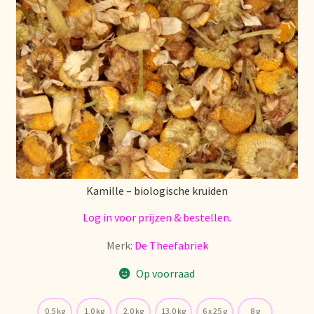
Nieuwsbrief
Notre vision du thé
Nuestra visión del té
Online shop
Onlineshop
Kamille – biologische kruiden
Onze visie op thee
Log in voor prijzen & bestellen.
Ordering and delivery time
Merk:
De Theefabriek
Organic certificates
Op voorraad
Our vision on tea
0,5 kg
1,0 kg
2,0 kg
13,0 kg
6 x 25 g
8 g