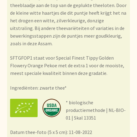
Condiciones generales
theeblaadje aan de top van de geplukte theeloten. Door
de kleine witte haartjes die dit puntje heeft krijgt het na
Conditions générales
het drogen een witte, zilverkleurige, donzige
uitstraling. Bij andere theevariëteiten of variaties in de
Contact
bewerkingsstappen zijn de puntjes meer goudkleurig,
zoals in deze Assam.
Contact
SFTGFOP1 staat voor Special Finest Tippy Golden
Flowery Orange Pekoe met de extra 1 voor de mooiste,
Contact
meest speciale kwaliteit binnen deze gradatie.
Contacto
Ingrediënten: zwarte thee*
Current price list
* biologische
productiemethode | NL-BIO-
Datenschutzerklärung
01 | Skal 13351
Declaración de privacidad
Datum thee-foto (5 x 5 cm): 11-08-2022