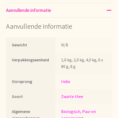
Imprint
Aanvullende informatie
Kontakt
Aanvullende informatie
Lagerangelegenheiten
Gewicht
N/B
Lebensmittelsicherheit
Lista de precios actualizada.
Verpakkingseenheid
1,0 kg, 2,0 kg, 4,0 kg, 6 x
80 g, 8 g
Liste de prix actuelle
Oorsprong
India
Marca personal
Soort
Zwarte thee
Meertaligheid
Algemene
Biologisch
,
Puur en
Mehrsprachigkeit