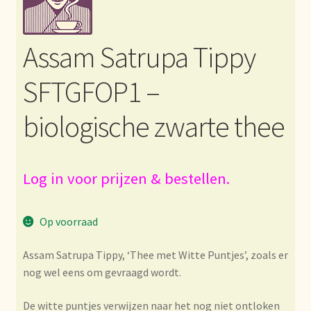
Bezahlung und Rabatte
Assam Satrupa Tippy
Bienvenue dans notre commerce de gros de thé !
SFTGFOP1 –
Bio-Zertifikate
biologische zwarte thee
Biologische certificaten
Boletín informativo
Log in voor prijzen & bestellen.
Certificados ecológicos.
Op voorraad
Certificats biologiques
Assam Satrupa Tippy, ‘Thee met Witte Puntjes’, zoals er
nog wel eens om gevraagd wordt.
Commande et délai de livraison
De witte puntjes verwijzen naar het nog niet ontloken