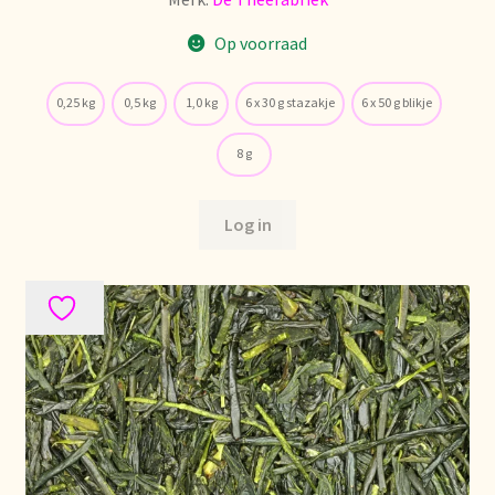
Stock matters
Op voorraad
Surtido
0,25 kg
0,5 kg
1,0 kg
6 x 30 g stazakje
6 x 50 g blikje
Terms and Conditions
8 g
Über uns
Log in
Unsere Vision von Tee
Versand und Lieferung
Verzenden en bezorgen
Voedselveiligheid