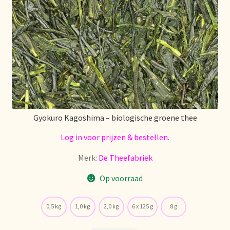
Voorraadzaken
We zijn verhuisd!
Webwinkel
Welcome to our Tea Wholesale business!
Willkommen in unserem Teegroßhandel!
Gyokuro Kagoshima – biologische groene thee
Log in voor prijzen & bestellen.
Winkelwagen
Merk:
De Theefabriek
Op voorraad
0,5 kg
1,0 kg
2,0 kg
6 x 125 g
8 g