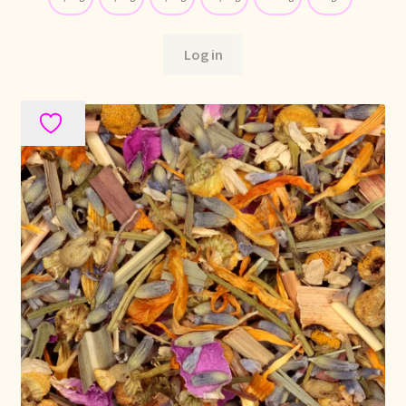
Over ons
Log in
Pagos y descuentos
Paiement et réductions
Payment and discounts
Pedidos y plazos de entrega
Personal Branding
Personal Branding
Personal Branding