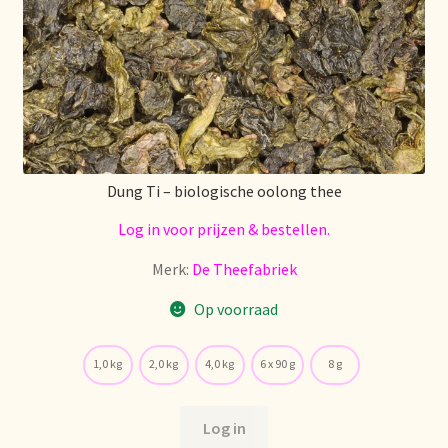
Dung Ti – biologische oolong thee
Log in voor prijzen & bestellen.
Merk:
De Theefabriek
Op voorraad
1,0 kg
2,0 kg
4,0 kg
6 x 90 g
8 g
Log in