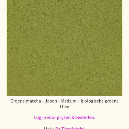
Retouren en garantie
Retours et garantie
Returns and warranty
Rücksendungen und Garantie
Sécurité alimentaire
Seguridad alimentaria
Groene matcha – Japan – Medium – biologische groene
thee
Shipping and delivery
Log in voor prijzen & bestellen.
Sortiment
Merk:
De Theefabriek