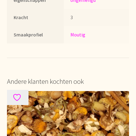
eigenschappen
ongemengd
Mentions légales
Kracht
3
Mijn account
Smaakprofiel
Moutig
Mijn Favorieten
Multilingualism
Multilinguisme
Andere klanten kochten ook
Multilingüismo.
Newsletter
Newsletter