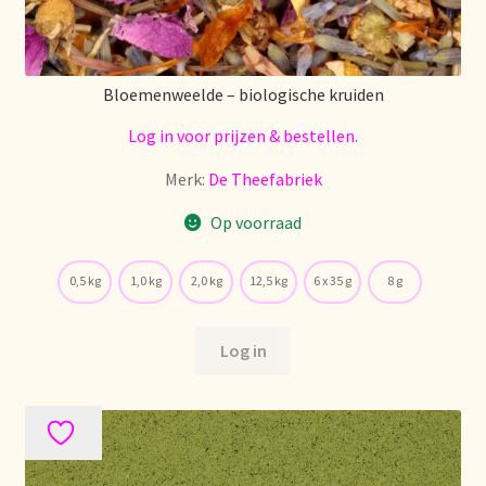
Política de precios
Politique tarifaire
Bloemenweelde – biologische kruiden
Log in voor prijzen & bestellen.
Preispolitik
Merk:
De Theefabriek
Pricing policy
Op voorraad
Prijsbeleid
0,5 kg
1,0 kg
2,0 kg
12,5 kg
6 x 35 g
8 g
Privacy statement
Log in
Privacyverklaring
Product range
Questions relatives aux stocks