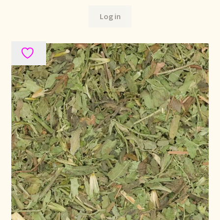
Voorraadzaken
Log in
We zijn verhuisd!
Webwinkel
Welcome to our Tea Wholesale business!
Willkommen in unserem Teegroßhandel!
Winkelwagen