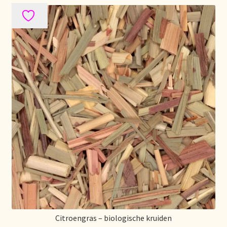
Política de precios
Politique tarifaire
Preispolitik
Pricing policy
Prijsbeleid
Privacy statement
Privacyverklaring
Product range
Citroengras – biologische kruiden
Questions relatives aux stocks