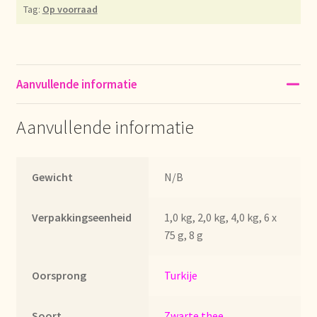
Tag:
Op voorraad
Déclaration de confidentialité
Devoluciones y garantía
Aanvullende informatie
Envío y entrega
Aanvullende informatie
Expédition et livraison
Food safety
Gewicht
N/B
Image de marque personnelle
Verpakkingseenheid
1,0 kg, 2,0 kg, 4,0 kg, 6 x
75 g, 8 g
Impressum
Oorsprong
Turkije
Impressum
Soort
Zwarte thee