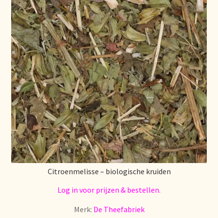
Mentions légales
Mijn account
Mijn Favorieten
Multilingualism
Multilinguisme
Multilingüismo.
Citroenmelisse – biologische kruiden
Newsletter
Log in voor prijzen & bestellen.
Newsletter
Merk:
De Theefabriek