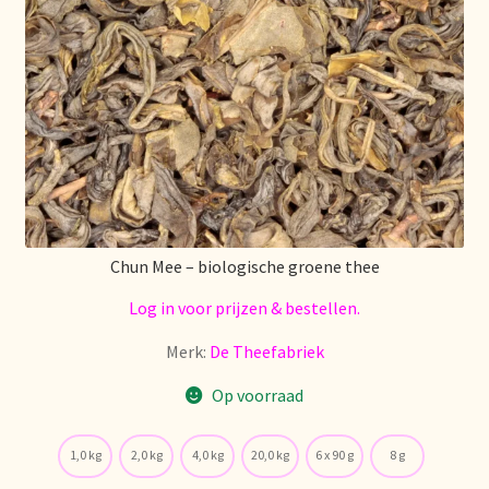
Stock matters
Surtido
Terms and Conditions
Über uns
Unsere Vision von Tee
Chun Mee – biologische groene thee
Log in voor prijzen & bestellen.
Versand und Lieferung
Merk:
De Theefabriek
Verzenden en bezorgen
Op voorraad
Voedselveiligheid
1,0 kg
2,0 kg
4,0 kg
20,0 kg
6 x 90 g
8 g