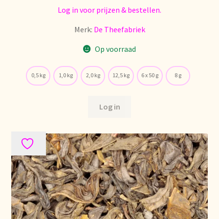
Log in voor prijzen & bestellen.
Retouren en garantie
Merk:
De Theefabriek
Op voorraad
Retours et garantie
0,5 kg
1,0 kg
2,0 kg
12,5 kg
6 x 50 g
8 g
Returns and warranty
Rücksendungen und Garantie
Log in
Sécurité alimentaire
Seguridad alimentaria
Shipping and delivery
Sortiment