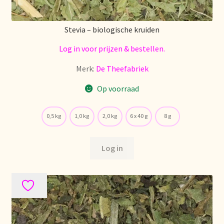
Stevia – biologische kruiden
Log in voor prijzen & bestellen.
Merk:
De Theefabriek
Op voorraad
0,5 kg
1,0 kg
2,0 kg
6 x 40 g
8 g
Log in