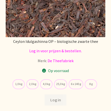
Over ons
Pagos y descuentos
Paiement et réductions
Ceylon Idulgashinna OP – biologische zwarte thee
Log in voor prijzen & bestellen.
Payment and discounts
Merk:
De Theefabriek
Pedidos y plazos de entrega
Op voorraad
Personal Branding
1,0 kg
2,0 kg
4,0 kg
25,0 kg
6 x 140 g
8 g
Personal Branding
Log in
Personal Branding