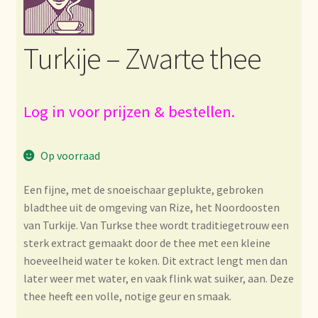
Bezahlung und Rabatte
Turkije – Zwarte thee
Bienvenue dans notre commerce de gros de thé !
Bio-Zertifikate
Log in voor prijzen & bestellen.
Biologische certificaten
Op voorraad
Boletín informativo
Een fijne, met de snoeischaar geplukte, gebroken
bladthee uit de omgeving van Rize, het Noordoosten
Certificados ecológicos.
van Turkije. Van Turkse thee wordt traditiegetrouw een
sterk extract gemaakt door de thee met een kleine
Certificats biologiques
hoeveelheid water te koken. Dit extract lengt men dan
later weer met water, en vaak flink wat suiker, aan. Deze
Commande et délai de livraison
thee heeft een volle, notige geur en smaak.