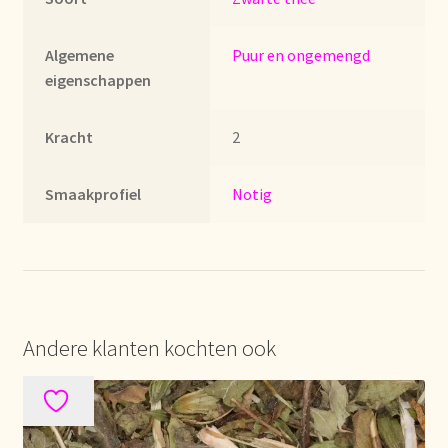
Imprint
Algemene
Puur en ongemengd
Kontakt
eigenschappen
Lagerangelegenheiten
Kracht
2
Lebensmittelsicherheit
Smaakprofiel
Notig
Lista de precios actualizada.
Liste de prix actuelle
Marca personal
Andere klanten kochten ook
Meertaligheid
Mehrsprachigkeit