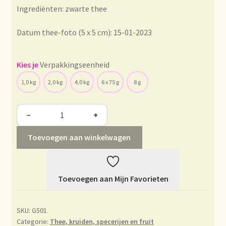
Condiciones generales
Ingrediënten: zwarte thee
Conditions générales
Datum thee-foto (5 x 5 cm): 15-01-2023
Contact
Verpakkingseenheid
1,0 kg
2,0 kg
4,0 kg
6 x 75 g
8 g
Contact
Contact
−
+
Toevoegen aan winkelwagen
Contacto
Current price list
Toevoegen aan Mijn Favorieten
Datenschutzerklärung
SKU:
G501
Declaración de privacidad
Categorie:
Thee, kruiden, specerijen en fruit