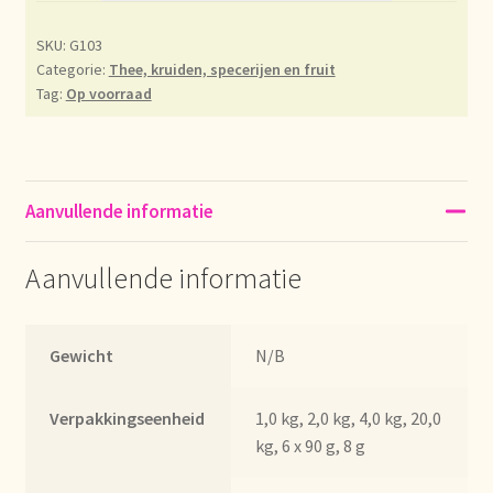
Déclaration de confidentialité
SKU:
G103
Categorie:
Thee, kruiden, specerijen en fruit
Tag:
Op voorraad
Devoluciones y garantía
Envío y entrega
Aanvullende informatie
Expédition et livraison
Aanvullende informatie
Food safety
Image de marque personnelle
Gewicht
N/B
Impressum
Verpakkingseenheid
1,0 kg, 2,0 kg, 4,0 kg, 20,0
kg, 6 x 90 g, 8 g
Impressum