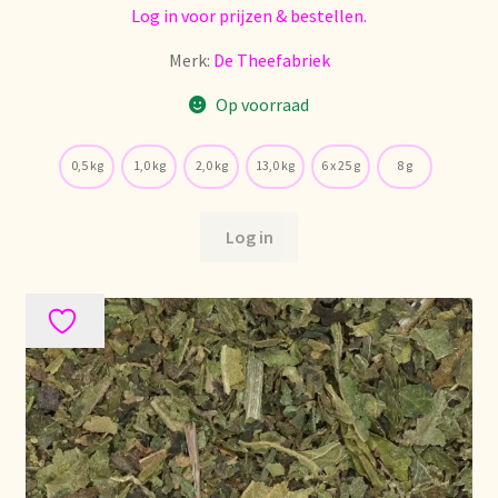
Log in voor prijzen & bestellen.
Nieuwsbrief
Merk:
De Theefabriek
Notre vision du thé
Op voorraad
Nuestra visión del té
0,5 kg
1,0 kg
2,0 kg
13,0 kg
6 x 25 g
8 g
Online shop
Log in
Onlineshop
Onze visie op thee
Ordering and delivery time
Organic certificates
Our vision on tea