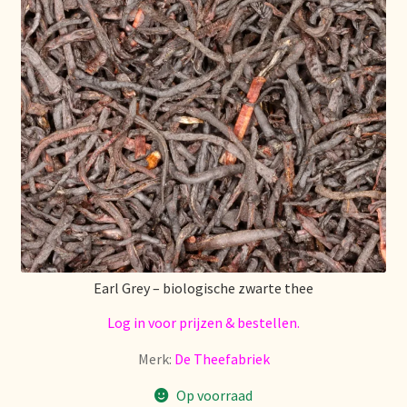
Stock matters
Surtido
Terms and Conditions
Über uns
Unsere Vision von Tee
Versand und Lieferung
Earl Grey – biologische zwarte thee
Verzenden en bezorgen
Log in voor prijzen & bestellen.
Merk:
De Theefabriek
Voedselveiligheid
Op voorraad