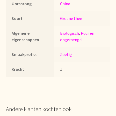
Imprint
Oorsprong
China
Kontakt
Soort
Groene thee
Lagerangelegenheiten
Algemene
Biologisch
,
Puur en
eigenschappen
ongemengd
Lebensmittelsicherheit
Smaakprofiel
Zoetig
Lista de precios actualizada.
Kracht
1
Liste de prix actuelle
Marca personal
Meertaligheid
Andere klanten kochten ook
Mehrsprachigkeit