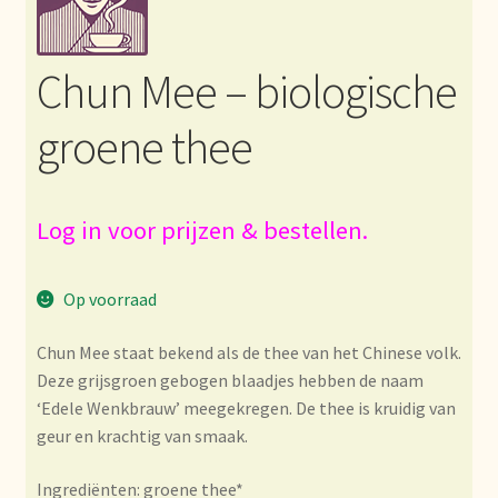
Bezahlung und Rabatte
Chun Mee – biologische
Bienvenue dans notre commerce de gros de thé !
groene thee
Bio-Zertifikate
Biologische certificaten
Log in voor prijzen & bestellen.
Boletín informativo
Op voorraad
Certificados ecológicos.
Chun Mee staat bekend als de thee van het Chinese volk.
Deze grijsgroen gebogen blaadjes hebben de naam
Certificats biologiques
‘Edele Wenkbrauw’ meegekregen. De thee is kruidig van
geur en krachtig van smaak.
Commande et délai de livraison
Ingrediënten: groene thee*