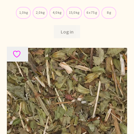
Voorraadzaken
1,0 kg
2,0 kg
4,0 kg
15,0 kg
6 x 75 g
8 g
We zijn verhuisd!
Log in
Webwinkel
Welcome to our Tea Wholesale business!
Willkommen in unserem Teegroßhandel!
Winkelwagen