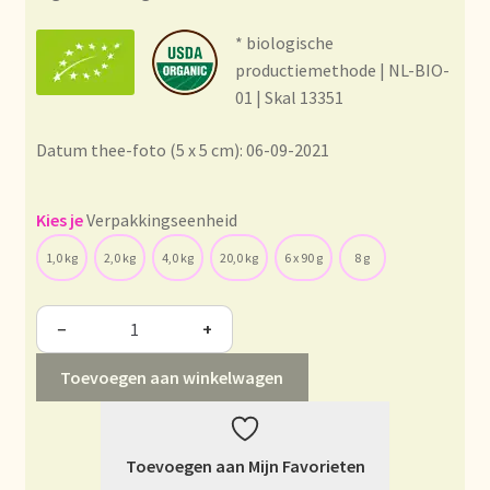
Condiciones generales
* biologische
Conditions générales
productiemethode | NL-BIO-
01 | Skal 13351
Contact
Datum thee-foto (5 x 5 cm): 06-09-2021
Contact
Verpakkingseenheid
Contact
1,0 kg
2,0 kg
4,0 kg
20,0 kg
6 x 90 g
8 g
Contacto
−
+
Current price list
Toevoegen aan winkelwagen
Datenschutzerklärung
Toevoegen aan Mijn Favorieten
Declaración de privacidad