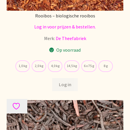
Retouren en garantie
Rooibos – biologische rooibos
Log in voor prijzen & bestellen.
Retours et garantie
Merk:
De Theefabriek
Returns and warranty
Op voorraad
Rücksendungen und Garantie
1,0 kg
2,0 kg
4,0 kg
14,5 kg
6 x 75 g
8 g
Sécurité alimentaire
Log in
Seguridad alimentaria
Shipping and delivery
Sortiment