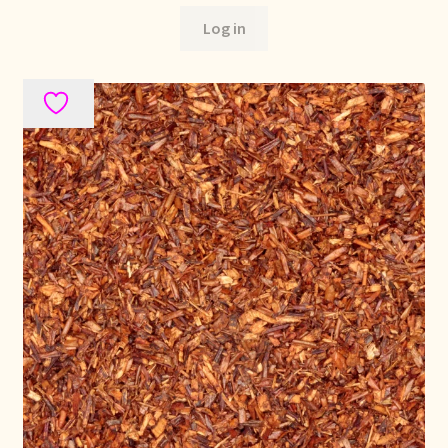
Política de precios
Log in
Politique tarifaire
Preispolitik
Pricing policy
Prijsbeleid
Privacy statement
Privacyverklaring
Product range
Questions relatives aux stocks