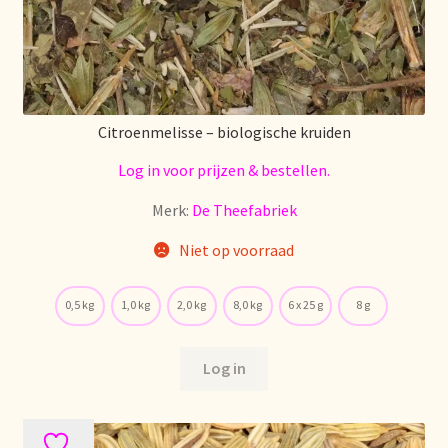
Citroenmelisse – biologische kruiden
Log in voor prijzen & bestellen.
Merk:
De Theefabriek
Niet op voorraad
0,5 kg
1,0 kg
2,0 kg
8,0 kg
6 x 25 g
8 g
Log in