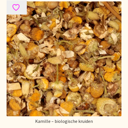
Mentions légales
Mijn account
Mijn Favorieten
Multilingualism
Multilinguisme
Multilingüismo.
Newsletter
Newsletter
Kamille – biologische kruiden