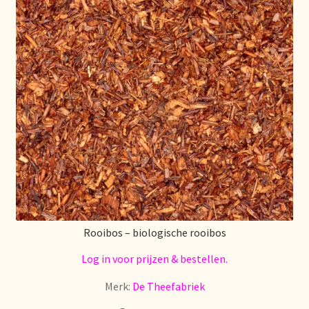
Over ons
Pagos y descuentos
Paiement et réductions
Payment and discounts
Pedidos y plazos de entrega
Personal Branding
Rooibos – biologische rooibos
Personal Branding
Log in voor prijzen & bestellen.
Merk:
De Theefabriek
Personal Branding