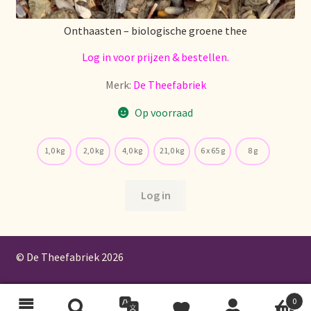
Onthaasten – biologische groene thee
Log in voor prijzen & bestellen.
Merk:
De Theefabriek
Op voorraad
1,0 kg
2,0 kg
4,0 kg
21,0 kg
6 x 65 g
8 g
Log in
© De Theefabriek
2026
0