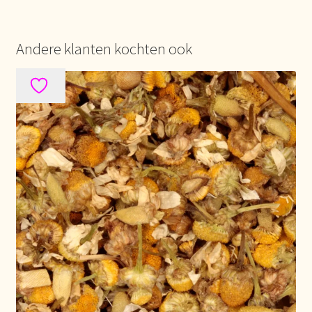
Mentions légales
Andere klanten kochten ook
Mijn account
Mijn Favorieten
Multilingualism
Multilinguisme
Multilingüismo.
Newsletter
Newsletter