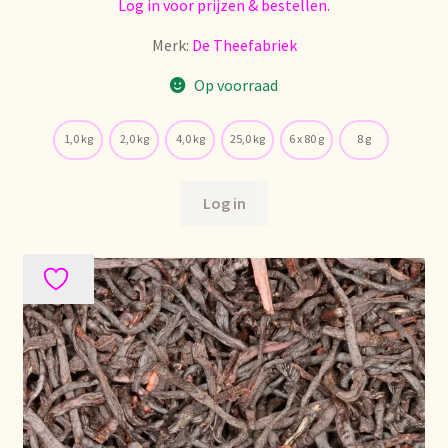
Voorraadzaken
Log in voor prijzen & bestellen.
Merk:
De Theefabriek
We zijn verhuisd!
Op voorraad
Webwinkel
1,0 kg
2,0 kg
4,0 kg
25,0 kg
6 x 80 g
8 g
Welcome to our Tea Wholesale business!
Log in
Willkommen in unserem Teegroßhandel!
Winkelwagen