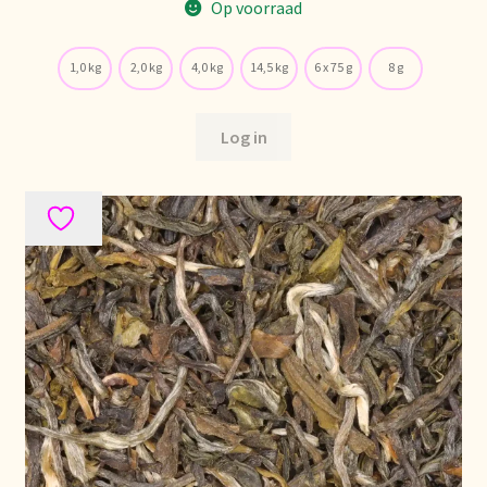
Op voorraad
Política de precios
1,0 kg
2,0 kg
4,0 kg
14,5 kg
6 x 75 g
8 g
Politique tarifaire
Log in
Preispolitik
Pricing policy
Prijsbeleid
Privacy statement
Privacyverklaring
Product range
Questions relatives aux stocks