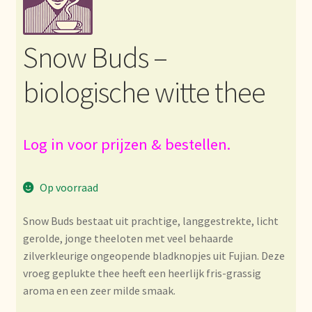
Bezahlung und Rabatte
Snow Buds –
Bienvenue dans notre commerce de gros de thé !
biologische witte thee
Bio-Zertifikate
Biologische certificaten
Log in voor prijzen & bestellen.
Boletín informativo
Op voorraad
Certificados ecológicos.
Snow Buds bestaat uit prachtige, langgestrekte, licht
gerolde, jonge theeloten met veel behaarde
Certificats biologiques
zilverkleurige ongeopende bladknopjes uit Fujian. Deze
vroeg geplukte thee heeft een heerlijk fris-grassig
Commande et délai de livraison
aroma en een zeer milde smaak.