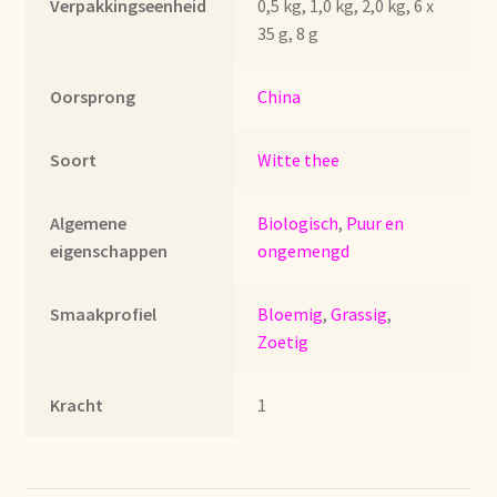
Verpakkingseenheid
0,5 kg, 1,0 kg, 2,0 kg, 6 x
Imprint
35 g, 8 g
Kontakt
Oorsprong
China
Lagerangelegenheiten
Soort
Witte thee
Lebensmittelsicherheit
Algemene
Biologisch
,
Puur en
Lista de precios actualizada.
eigenschappen
ongemengd
Liste de prix actuelle
Smaakprofiel
Bloemig
,
Grassig
,
Zoetig
Marca personal
Kracht
1
Meertaligheid
Mehrsprachigkeit