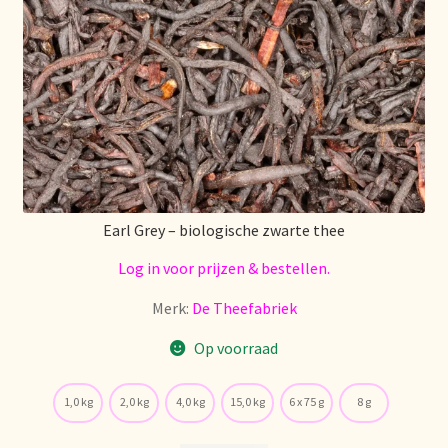
Earl Grey – biologische zwarte thee
Log in voor prijzen & bestellen.
Merk:
De Theefabriek
Op voorraad
1,0 kg
2,0 kg
4,0 kg
15,0 kg
6 x 75 g
8 g