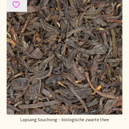
Stock matters
Surtido
Terms and Conditions
Über uns
Unsere Vision von Tee
Versand und Lieferung
Verzenden en bezorgen
Voedselveiligheid
Lapsang Souchong – biologische zwarte thee