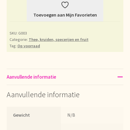
Déclaration de confidentialité
Toevoegen aan Mijn Favorieten
Devoluciones y garantía
SKU:
G003
Categorie:
Thee, kruiden, specerijen en fruit
Envío y entrega
Tag:
Op voorraad
Expédition et livraison
Food safety
Aanvullende informatie
Image de marque personnelle
Aanvullende informatie
Impressum
Gewicht
N/B
Impressum