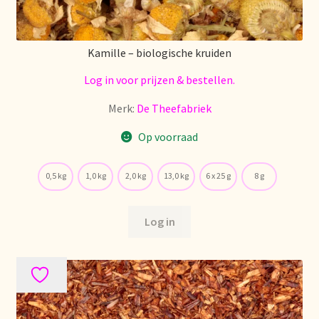
Nieuwsbrief
Notre vision du thé
Kamille – biologische kruiden
Log in voor prijzen & bestellen.
Nuestra visión del té
Merk:
De Theefabriek
Online shop
Op voorraad
Onlineshop
0,5 kg
1,0 kg
2,0 kg
13,0 kg
6 x 25 g
8 g
Onze visie op thee
Log in
Ordering and delivery time
Organic certificates
Our vision on tea