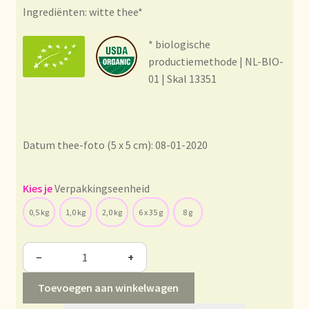
Condiciones generales
Ingrediënten: witte thee*
Conditions générales
* biologische
productiemethode | NL-BIO-
Contact
01 | Skal 13351
Contact
Datum thee-foto (5 x 5 cm): 08-01-2020
Contact
Contacto
Verpakkingseenheid
0,5 kg
1,0 kg
2,0 kg
6 x 35 g
8 g
Current price list
−
+
Datenschutzerklärung
Toevoegen aan winkelwagen
Declaración de privacidad