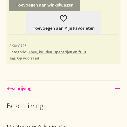
Toevoegen aan winkelwagen
Déclaration de confidentialité
Devoluciones y garantía
Toevoegen aan Mijn Favorieten
Envío y entrega
SKU:
G726
Categorie:
Thee, kruiden, specerijen en fruit
Expédition et livraison
Tag:
Op voorraad
Food safety
Image de marque personnelle
Beschrijving
Impressum
Beschrijving
Impressum