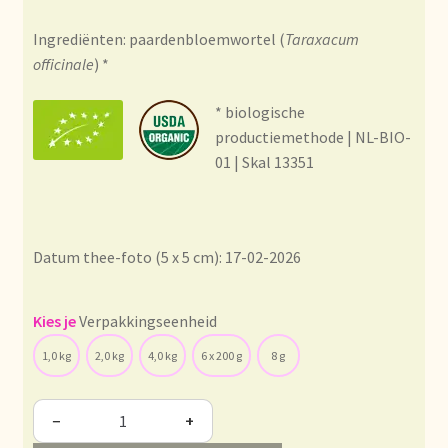
Condiciones generales
Ingrediënten: paardenbloemwortel (
Taraxacum
Conditions générales
officinale
) *
* biologische
Contact
productiemethode | NL-BIO-
01 | Skal 13351
Contact
Contact
Datum thee-foto (5 x 5 cm): 17-02-2026
Contacto
Verpakkingseenheid
Current price list
1,0 kg
2,0 kg
4,0 kg
6 x 200 g
8 g
Datenschutzerklärung
−
+
Declaración de privacidad