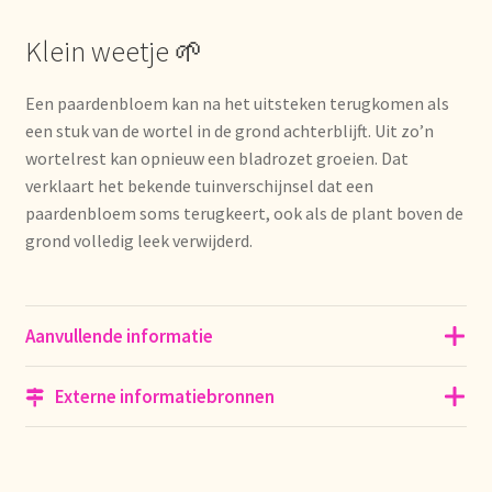
Nieuwsbrief
Klein weetje 🌱
Notre vision du thé
Een paardenbloem kan na het uitsteken terugkomen als
een stuk van de wortel in de grond achterblijft. Uit zo’n
Nuestra visión del té
wortelrest kan opnieuw een bladrozet groeien. Dat
verklaart het bekende tuinverschijnsel dat een
Online shop
paardenbloem soms terugkeert, ook als de plant boven de
grond volledig leek verwijderd.
Onlineshop
Onze visie op thee
Aanvullende informatie
Ordering and delivery time
Externe informatiebronnen
Organic certificates
Our vision on tea