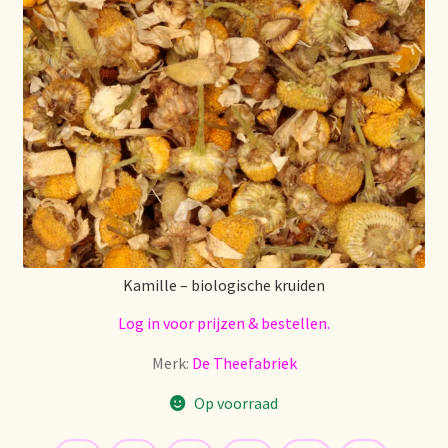
Retouren en garantie
Retours et garantie
Returns and warranty
Rücksendungen und Garantie
Sécurité alimentaire
Kamille – biologische kruiden
Seguridad alimentaria
Log in voor prijzen & bestellen.
Merk:
De Theefabriek
Shipping and delivery
Op voorraad
Sortiment