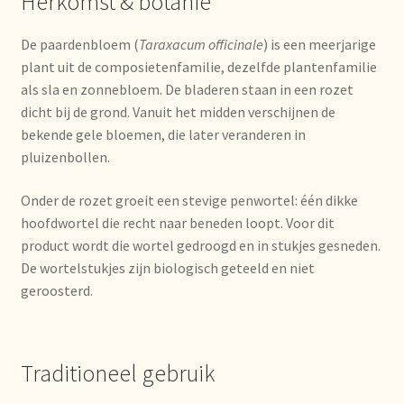
Herkomst & botanie
Imprint
De paardenbloem (
Taraxacum officinale
) is een meerjarige
Kontakt
plant uit de composietenfamilie, dezelfde plantenfamilie
als sla en zonnebloem. De bladeren staan in een rozet
Lagerangelegenheiten
dicht bij de grond. Vanuit het midden verschijnen de
bekende gele bloemen, die later veranderen in
Lebensmittelsicherheit
pluizenbollen.
Onder de rozet groeit een stevige penwortel: één dikke
Lista de precios actualizada.
hoofdwortel die recht naar beneden loopt. Voor dit
product wordt die wortel gedroogd en in stukjes gesneden.
Liste de prix actuelle
De wortelstukjes zijn biologisch geteeld en niet
geroosterd.
Marca personal
Meertaligheid
Traditioneel gebruik
Mehrsprachigkeit