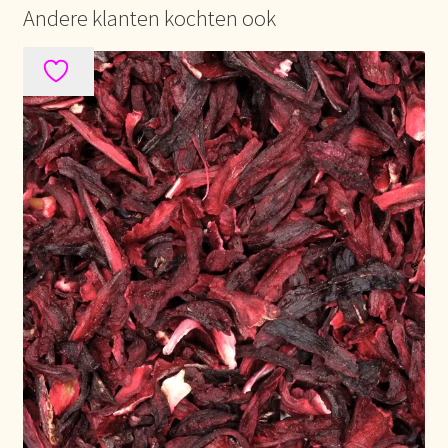
Andere klanten kochten ook
Over ons
Pagos y descuentos
Paiement et réductions
Payment and discounts
Pedidos y plazos de entrega
Personal Branding
Personal Branding
Personal Branding