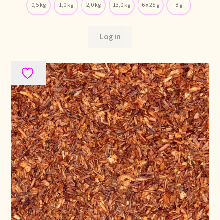
0,5 kg
1,0 kg
2,0 kg
13,0 kg
6 x 25 g
8 g
Stock matters
Log in
Surtido
Terms and Conditions
Über uns
Unsere Vision von Tee
Versand und Lieferung
Verzenden en bezorgen
Voedselveiligheid