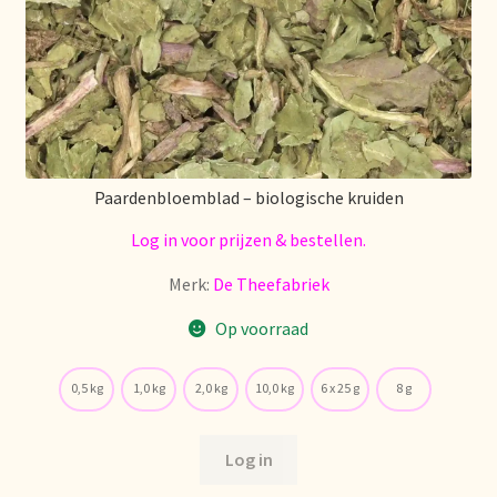
Paardenbloemblad – biologische kruiden
Log in voor prijzen & bestellen.
Merk:
De Theefabriek
Op voorraad
0,5 kg
1,0 kg
2,0 kg
10,0 kg
6 x 25 g
8 g
Log in