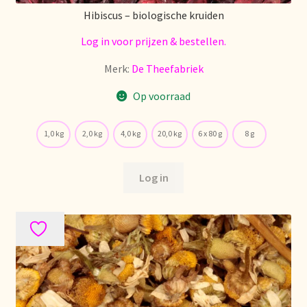
Política de precios
Hibiscus – biologische kruiden
Log in voor prijzen & bestellen.
Politique tarifaire
Merk:
De Theefabriek
Preispolitik
Op voorraad
Pricing policy
1,0 kg
2,0 kg
4,0 kg
20,0 kg
6 x 80 g
8 g
Prijsbeleid
Log in
Privacy statement
Privacyverklaring
Product range
Questions relatives aux stocks