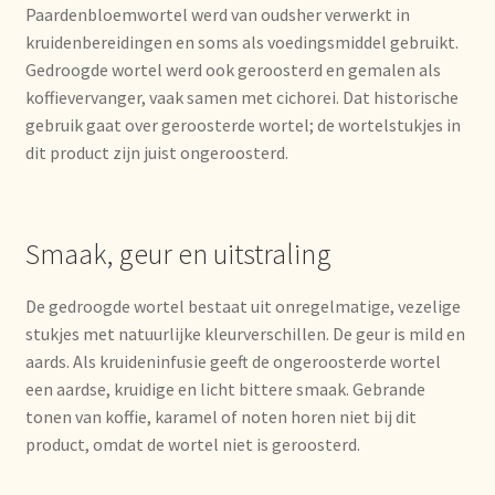
Paardenbloemwortel werd van oudsher verwerkt in
kruidenbereidingen en soms als voedingsmiddel gebruikt.
Mentions légales
Gedroogde wortel werd ook geroosterd en gemalen als
koffievervanger, vaak samen met cichorei. Dat historische
Mijn account
gebruik gaat over geroosterde wortel; de wortelstukjes in
dit product zijn juist ongeroosterd.
Mijn Favorieten
Multilingualism
Smaak, geur en uitstraling
Multilinguisme
De gedroogde wortel bestaat uit onregelmatige, vezelige
stukjes met natuurlijke kleurverschillen. De geur is mild en
Multilingüismo.
aards. Als kruideninfusie geeft de ongeroosterde wortel
een aardse, kruidige en licht bittere smaak. Gebrande
Newsletter
tonen van koffie, karamel of noten horen niet bij dit
product, omdat de wortel niet is geroosterd.
Newsletter