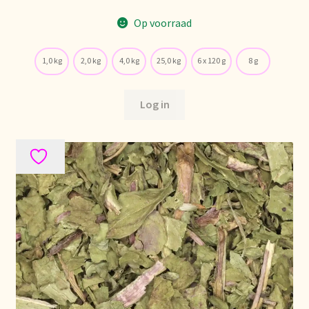
Op voorraad
1,0 kg
2,0 kg
4,0 kg
25,0 kg
6 x 120 g
8 g
Log in