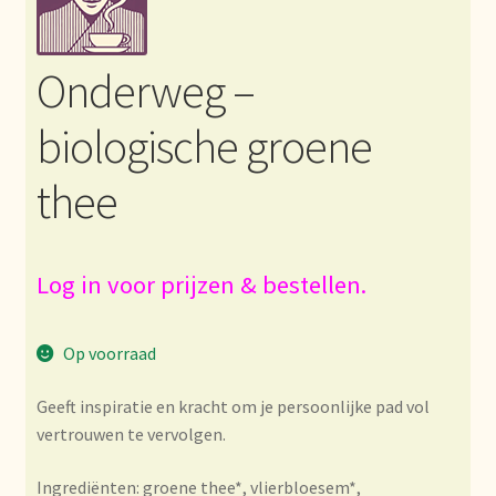
Bezahlung und Rabatte
Onderweg –
Bienvenue dans notre commerce de gros de thé !
biologische groene
Bio-Zertifikate
thee
Biologische certificaten
Boletín informativo
Log in voor prijzen & bestellen.
Certificados ecológicos.
Op voorraad
Certificats biologiques
Geeft inspiratie en kracht om je persoonlijke pad vol
vertrouwen te vervolgen.
Commande et délai de livraison
Ingrediënten: groene thee*, vlierbloesem*,