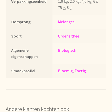
Verpakkingseenheid
1,0 kg, 2,0 kg, 4,0 kg, 6 x
Imprint
75 g, 8 g
Kontakt
Oorsprong
Melanges
Lagerangelegenheiten
Soort
Groene thee
Lebensmittelsicherheit
Algemene
Biologisch
Lista de precios actualizada.
eigenschappen
Liste de prix actuelle
Smaakprofiel
Bloemig
,
Zoetig
Marca personal
Meertaligheid
Andere klanten kochten ook
Mehrsprachigkeit