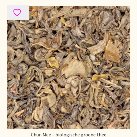
Mentions légales
Mijn account
Mijn Favorieten
Multilingualism
Multilinguisme
Multilingüismo.
Newsletter
Newsletter
Chun Mee – biologische groene thee