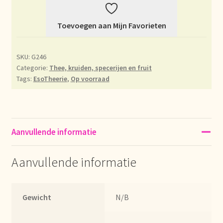
Déclaration de confidentialité
Toevoegen aan Mijn Favorieten
Devoluciones y garantía
SKU:
G246
Categorie:
Thee, kruiden, specerijen en fruit
Envío y entrega
Tags:
EsoTheerie
,
Op voorraad
Expédition et livraison
Food safety
Aanvullende informatie
Image de marque personnelle
Aanvullende informatie
Impressum
Gewicht
N/B
Impressum