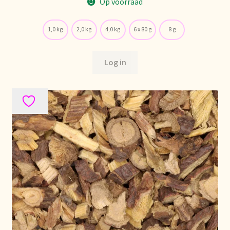
Op voorraad
Voorraadzaken
We zijn verhuisd!
1,0 kg
2,0 kg
4,0 kg
6 x 80 g
8 g
Webwinkel
Log in
Welcome to our Tea Wholesale business!
Willkommen in unserem Teegroßhandel!
Winkelwagen