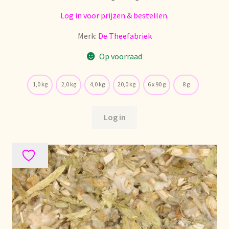
Nieuwsbrief
Log in voor prijzen & bestellen.
Notre vision du thé
Merk:
De Theefabriek
Op voorraad
Nuestra visión del té
1,0 kg
2,0 kg
4,0 kg
20,0 kg
6 x 90 g
8 g
Online shop
Log in
Onlineshop
Onze visie op thee
Ordering and delivery time
Organic certificates
Our vision on tea