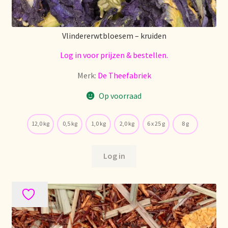
Retouren en garantie
Vlindererwtbloesem – kruiden
Retours et garantie
Log in voor prijzen & bestellen.
Merk:
De Theefabriek
Returns and warranty
Op voorraad
Rücksendungen und Garantie
12,0 kg
0,5 kg
1,0 kg
2,0 kg
6 x 25 g
8 g
Sécurité alimentaire
Log in
Seguridad alimentaria
Shipping and delivery
Sortiment