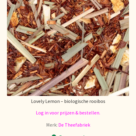
Stock matters
Surtido
Terms and Conditions
Über uns
Unsere Vision von Tee
Versand und Lieferung
Lovely Lemon – biologische rooibos
Verzenden en bezorgen
Log in voor prijzen & bestellen.
Voedselveiligheid
Merk:
De Theefabriek