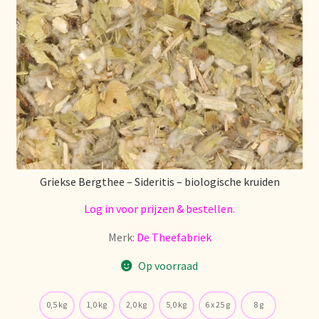
Over ons
Pagos y descuentos
Paiement et réductions
Payment and discounts
Griekse Bergthee – Sideritis – biologische kruiden
Pedidos y plazos de entrega
Log in voor prijzen & bestellen.
Personal Branding
Merk:
De Theefabriek
Personal Branding
Op voorraad
Personal Branding
0,5 kg
1,0 kg
2,0 kg
5,0 kg
6 x 25 g
8 g