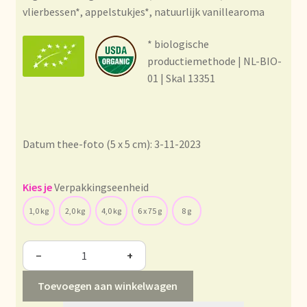
Condiciones generales
vlierbessen*, appelstukjes*, natuurlijk vanillearoma
Conditions générales
* biologische
productiemethode | NL-BIO-
Contact
01 | Skal 13351
Contact
Datum thee-foto (5 x 5 cm): 3-11-2023
Contact
Contacto
Verpakkingseenheid
1,0 kg
2,0 kg
4,0 kg
6 x 75 g
8 g
Current price list
−
+
Datenschutzerklärung
Toevoegen aan winkelwagen
Declaración de privacidad