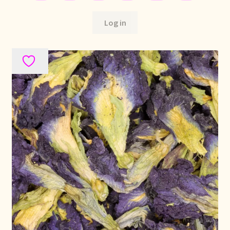
Política de precios
Log in
Politique tarifaire
Preispolitik
Pricing policy
Prijsbeleid
Privacy statement
Privacyverklaring
Product range
Questions relatives aux stocks