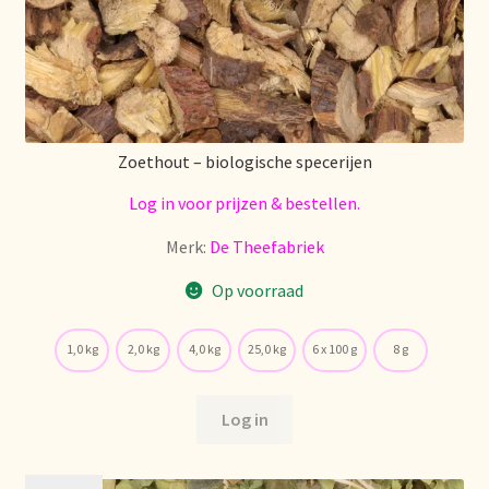
Zoethout – biologische specerijen
Log in voor prijzen & bestellen.
Merk:
De Theefabriek
Op voorraad
1,0 kg
2,0 kg
4,0 kg
25,0 kg
6 x 100 g
8 g
Log in