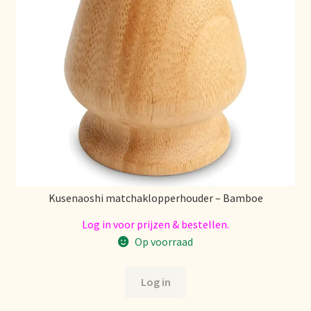
Voorraadzaken
We zijn verhuisd!
Webwinkel
Welcome to our Tea Wholesale business!
Willkommen in unserem Teegroßhandel!
Winkelwagen
Kusenaoshi matchaklopperhouder – Bamboe
Log in voor prijzen & bestellen.
Op voorraad
Log in