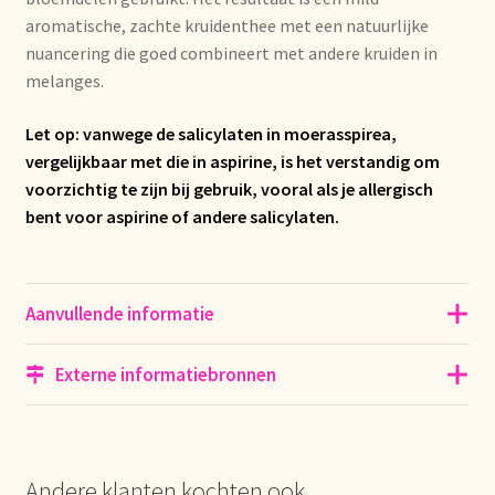
aromatische, zachte kruidenthee met een natuurlijke
Mentions légales
nuancering die goed combineert met andere kruiden in
melanges.
Mijn account
Let op: vanwege de salicylaten in moerasspirea,
vergelijkbaar met die in aspirine, is het verstandig om
Mijn Favorieten
voorzichtig te zijn bij gebruik, vooral als je allergisch
bent voor aspirine of andere salicylaten.
Multilingualism
Multilinguisme
Aanvullende informatie
Multilingüismo.
Externe informatiebronnen
Newsletter
Newsletter
Andere klanten kochten ook