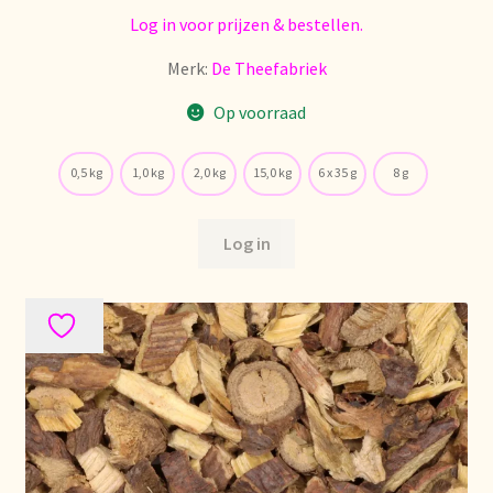
Log in voor prijzen & bestellen.
Merk:
De Theefabriek
Op voorraad
0,5 kg
1,0 kg
2,0 kg
15,0 kg
6 x 35 g
8 g
Log in