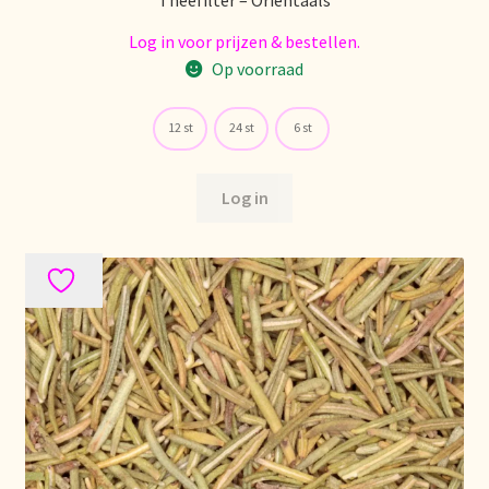
Log in voor prijzen & bestellen.
Over ons
Op voorraad
Pagos y descuentos
12 st
24 st
6 st
Paiement et réductions
Log in
Payment and discounts
Pedidos y plazos de entrega
Personal Branding
Personal Branding
Personal Branding