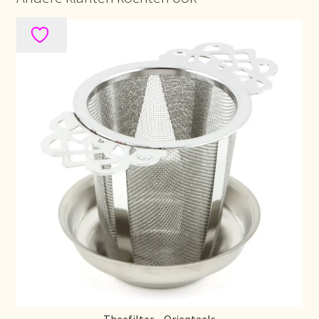
Nieuwsbrief
Notre vision du thé
Nuestra visión del té
Online shop
Onlineshop
Onze visie op thee
Ordering and delivery time
Organic certificates
Our vision on tea
Theefilter – Orientaals