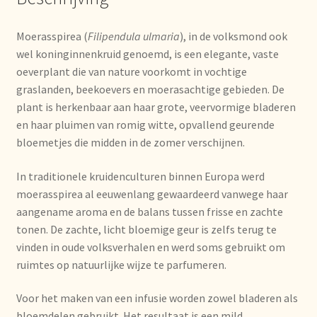
Imprint
Moerasspirea (
Filipendula ulmaria
), in de volksmond ook
Kontakt
wel koninginnenkruid genoemd, is een elegante, vaste
oeverplant die van nature voorkomt in vochtige
Lagerangelegenheiten
graslanden, beekoevers en moerasachtige gebieden. De
plant is herkenbaar aan haar grote, veervormige bladeren
Lebensmittelsicherheit
en haar pluimen van romig witte, opvallend geurende
bloemetjes die midden in de zomer verschijnen.
Lista de precios actualizada.
In traditionele kruidenculturen binnen Europa werd
moerasspirea al eeuwenlang gewaardeerd vanwege haar
Liste de prix actuelle
aangename aroma en de balans tussen frisse en zachte
tonen. De zachte, licht bloemige geur is zelfs terug te
Marca personal
vinden in oude volksverhalen en werd soms gebruikt om
ruimtes op natuurlijke wijze te parfumeren.
Meertaligheid
Voor het maken van een infusie worden zowel bladeren als
Mehrsprachigkeit
bloemdelen gebruikt. Het resultaat is een mild