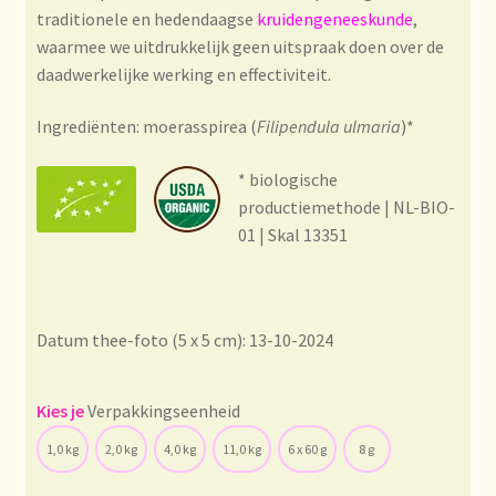
Condiciones generales
traditionele en hedendaagse
kruidengeneeskunde
,
waarmee we uitdrukkelijk geen uitspraak doen over de
Conditions générales
daadwerkelijke werking en effectiviteit.
Contact
Ingrediënten: moerasspirea (
Filipendula ulmaria
)*
* biologische
Contact
productiemethode | NL-BIO-
01 | Skal 13351
Contact
Contacto
Datum thee-foto (5 x 5 cm): 13-10-2024
Current price list
Verpakkingseenheid
Datenschutzerklärung
1,0 kg
2,0 kg
4,0 kg
11,0 kg
6 x 60 g
8 g
Declaración de privacidad