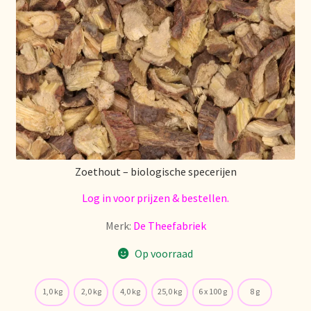
Zoethout – biologische specerijen
Log in voor prijzen & bestellen.
Merk:
De Theefabriek
Op voorraad
1,0 kg
2,0 kg
4,0 kg
25,0 kg
6 x 100 g
8 g