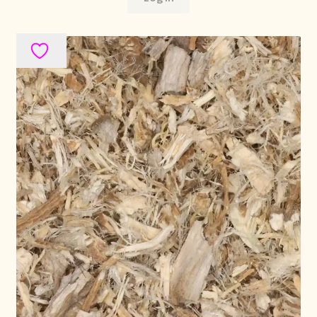
Retouren en garantie
Retours et garantie
Returns and warranty
Rücksendungen und Garantie
Sécurité alimentaire
Seguridad alimentaria
Shipping and delivery
Sortiment