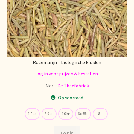
Política de precios
Politique tarifaire
Preispolitik
Pricing policy
Rozemarijn – biologische kruiden
Prijsbeleid
Log in voor prijzen & bestellen.
Merk:
De Theefabriek
Privacy statement
Op voorraad
Privacyverklaring
1,0 kg
2,0 kg
4,0 kg
6 x 65 g
8 g
Product range
Log in
Questions relatives aux stocks