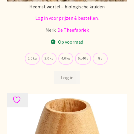
Heemst wortel – biologische kruiden
Stock matters
Log in voor prijzen & bestellen.
Surtido
Merk:
De Theefabriek
Terms and Conditions
Op voorraad
Über uns
1,0 kg
2,0 kg
4,0 kg
6 x 40 g
8 g
Unsere Vision von Tee
Log in
Versand und Lieferung
Verzenden en bezorgen
Voedselveiligheid