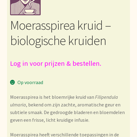
Bezahlung und Rabatte
Moerasspirea kruid –
Bienvenue dans notre commerce de gros de thé !
biologische kruiden
Bio-Zertifikate
Biologische certificaten
Log in voor prijzen & bestellen.
Boletín informativo
Op voorraad
Certificados ecológicos.
Moerasspirea is het bloemrijke kruid van
Filipendula
ulmaria
, bekend om zijn zachte, aromatische geur en
Certificats biologiques
subtiele smaak. De gedroogde bladeren en bloemdelen
geven een frisse, licht kruidige infusie.
Commande et délai de livraison
Moerasspirea heeft verschillende toepassingen in de