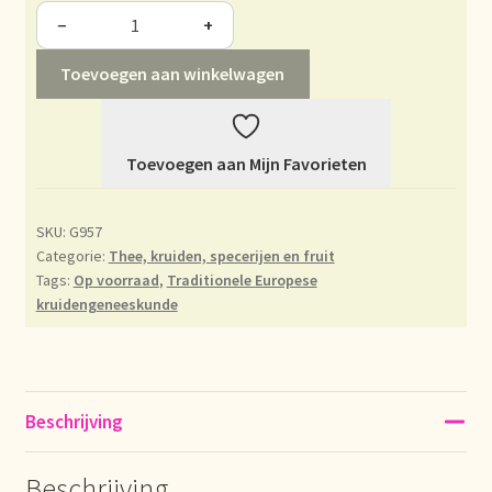
−
+
Déclaration de confidentialité
Toevoegen aan winkelwagen
Devoluciones y garantía
Envío y entrega
Toevoegen aan Mijn Favorieten
Expédition et livraison
SKU:
G957
Categorie:
Thee, kruiden, specerijen en fruit
Food safety
Tags:
Op voorraad
,
Traditionele Europese
kruidengeneeskunde
Image de marque personnelle
Impressum
Beschrijving
Impressum
Beschrijving