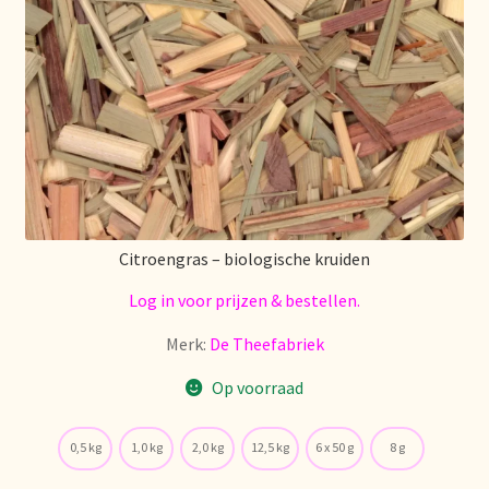
Citroengras – biologische kruiden
Log in voor prijzen & bestellen.
Merk:
De Theefabriek
Op voorraad
0,5 kg
1,0 kg
2,0 kg
12,5 kg
6 x 50 g
8 g