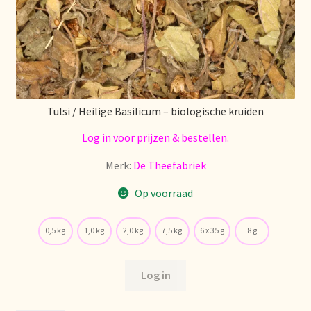
Tulsi / Heilige Basilicum – biologische kruiden
Log in voor prijzen & bestellen.
Merk:
De Theefabriek
Op voorraad
0,5 kg
1,0 kg
2,0 kg
7,5 kg
6 x 35 g
8 g
Log in