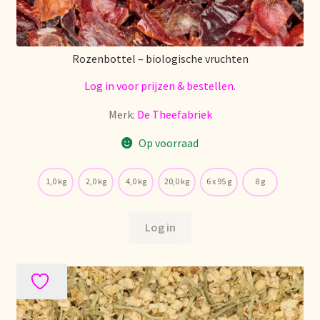
Stock matters
Surtido
Rozenbottel – biologische vruchten
Log in voor prijzen & bestellen.
Terms and Conditions
Merk:
De Theefabriek
Über uns
Op voorraad
Unsere Vision von Tee
1,0 kg
2,0 kg
4,0 kg
20,0 kg
6 x 95 g
8 g
Versand und Lieferung
Log in
Verzenden en bezorgen
Voedselveiligheid