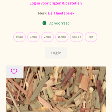
Log in voor prijzen & bestellen.
Merk:
De Theefabriek
Op voorraad
0,5 kg
1,0 kg
2,0 kg
15,0 kg
6 x 35 g
8 g
Log in