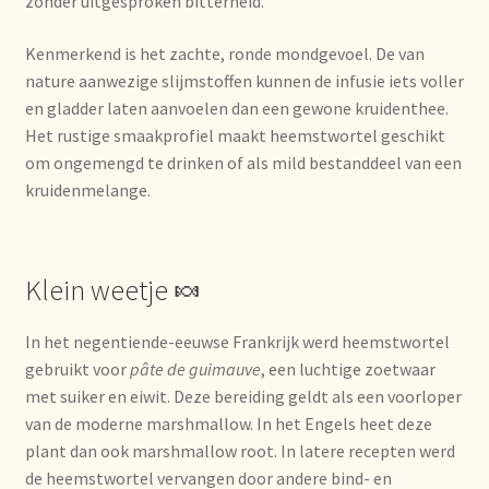
zonder uitgesproken bitterheid.
Nieuwsbrief
Kenmerkend is het zachte, ronde mondgevoel. De van
Notre vision du thé
nature aanwezige slijmstoffen kunnen de infusie iets voller
en gladder laten aanvoelen dan een gewone kruidenthee.
Nuestra visión del té
Het rustige smaakprofiel maakt heemstwortel geschikt
om ongemengd te drinken of als mild bestanddeel van een
kruidenmelange.
Online shop
Onlineshop
Klein weetje 🍬
Onze visie op thee
In het negentiende-eeuwse Frankrijk werd heemstwortel
Ordering and delivery time
gebruikt voor
pâte de guimauve
, een luchtige zoetwaar
met suiker en eiwit. Deze bereiding geldt als een voorloper
Organic certificates
van de moderne marshmallow. In het Engels heet deze
plant dan ook marshmallow root. In latere recepten werd
de heemstwortel vervangen door andere bind- en
Our vision on tea