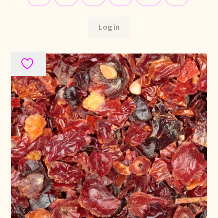
Retouren en garantie
Log in
Retours et garantie
Returns and warranty
Rücksendungen und Garantie
Sécurité alimentaire
Seguridad alimentaria
Shipping and delivery
Sortiment