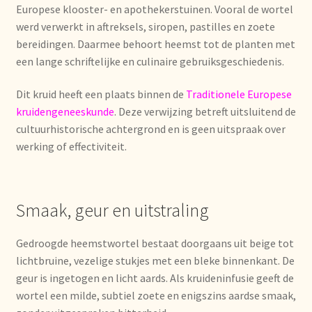
Europese klooster- en apothekerstuinen. Vooral de wortel
werd verwerkt in aftreksels, siropen, pastilles en zoete
Mentions légales
bereidingen. Daarmee behoort heemst tot de planten met
een lange schriftelijke en culinaire gebruiksgeschiedenis.
Mijn account
Dit kruid heeft een plaats binnen de
Traditionele Europese
Mijn Favorieten
kruidengeneeskunde
. Deze verwijzing betreft uitsluitend de
cultuurhistorische achtergrond en is geen uitspraak over
Multilingualism
werking of effectiviteit.
Multilinguisme
Smaak, geur en uitstraling
Multilingüismo.
Gedroogde heemstwortel bestaat doorgaans uit beige tot
Newsletter
lichtbruine, vezelige stukjes met een bleke binnenkant. De
geur is ingetogen en licht aards. Als kruideninfusie geeft de
Newsletter
wortel een milde, subtiel zoete en enigszins aardse smaak,