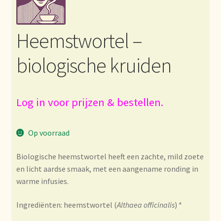
Bezahlung und Rabatte
Heemstwortel –
Bienvenue dans notre commerce de gros de thé !
biologische kruiden
Bio-Zertifikate
Biologische certificaten
Log in voor prijzen & bestellen.
Boletín informativo
Op voorraad
Certificados ecológicos.
Biologische heemstwortel
heeft een zachte,
mild zoete
en licht
aardse smaak, met een
aangename ronding in
Certificats biologiques
warme
infusies.
Commande et délai de livraison
Ingrediënten: heemstwortel (
Althaea officinalis
) *