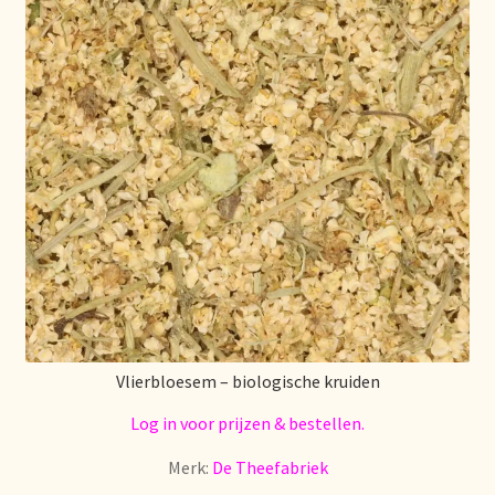
Voorraadzaken
We zijn verhuisd!
Webwinkel
Welcome to our Tea Wholesale business!
Willkommen in unserem Teegroßhandel!
Winkelwagen
Vlierbloesem – biologische kruiden
Log in voor prijzen & bestellen.
Merk:
De Theefabriek