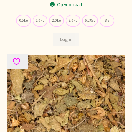
Op voorraad
0,5 kg
1,0 kg
2,0 kg
8,0 kg
6 x 35 g
8 g
Log in