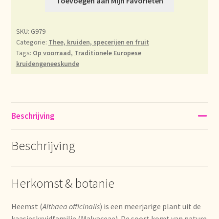
Toevoegen aan Mijn Favorieten
Déclaration de confidentialité
SKU:
G979
Categorie:
Thee, kruiden, specerijen en fruit
Devoluciones y garantía
Tags:
Op voorraad
,
Traditionele Europese
kruidengeneeskunde
Envío y entrega
Expédition et livraison
Beschrijving
Food safety
Beschrijving
Image de marque personnelle
Impressum
Herkomst & botanie
Impressum
Heemst (
Althaea officinalis
) is een meerjarige plant uit de
kaasjeskruidfamilie (Malvaceae). De soort komt van nature