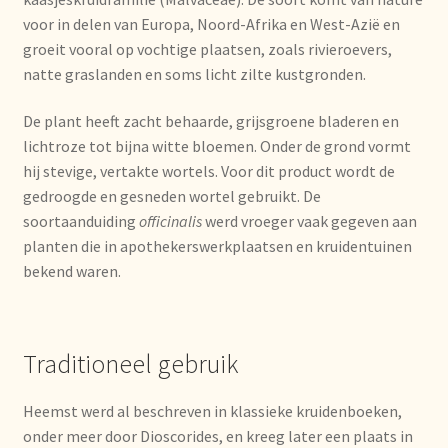
Imprint
voor in delen van Europa, Noord-Afrika en West-Azië en
groeit vooral op vochtige plaatsen, zoals rivieroevers,
Kontakt
natte graslanden en soms licht zilte kustgronden.
Lagerangelegenheiten
De plant heeft zacht behaarde, grijsgroene bladeren en
lichtroze tot bijna witte bloemen. Onder de grond vormt
Lebensmittelsicherheit
hij stevige, vertakte wortels. Voor dit product wordt de
gedroogde en gesneden wortel gebruikt. De
soortaanduiding
officinalis
werd vroeger vaak gegeven aan
Lista de precios actualizada.
planten die in apothekerswerkplaatsen en kruidentuinen
bekend waren.
Liste de prix actuelle
Marca personal
Traditioneel gebruik
Meertaligheid
Heemst werd al beschreven in klassieke kruidenboeken,
onder meer door Dioscorides, en kreeg later een plaats in
Mehrsprachigkeit