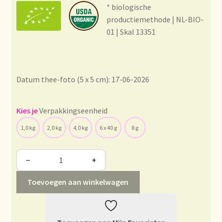
Condiciones generales
* biologische
productiemethode | NL-BIO-
Conditions générales
01 | Skal 13351
Contact
Datum thee-foto (5 x 5 cm): 17-06-2026
Contact
Contact
Verpakkingseenheid
1,0 kg
2,0 kg
4,0 kg
6 x 40 g
8 g
Contacto
−
+
Current price list
Toevoegen aan winkelwagen
Datenschutzerklärung
Declaración de privacidad