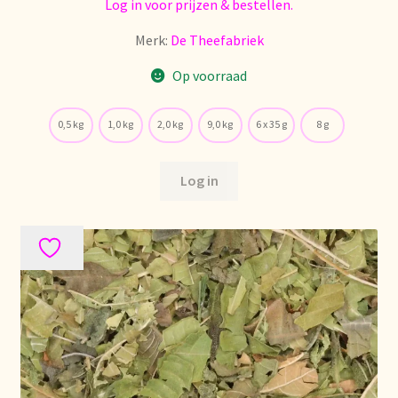
Log in voor prijzen & bestellen.
Merk:
De Theefabriek
Op voorraad
0,5 kg
1,0 kg
2,0 kg
9,0 kg
6 x 35 g
8 g
Log in