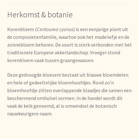
Imprint
Herkomst & botanie
Kontakt
Korenbloem (
Centaurea cyanus
) is een eenjarige plant uit
Lagerangelegenheiten
de composietenfamilie, waartoe ook het madeliefje en de
zonnebloem behoren. De soort is sterk verbonden met het
traditionele Europese akkerlandschap. Vroeger stond
Lebensmittelsicherheit
korenbloem vaak tussen graangewassen.
Lista de precios actualizada.
Deze gedroogde bloesem bestaat uit blauwe bloemdelen
en hele of gedeeltelijke bloemhoofdjes. Rond zo’n
Liste de prix actuelle
bloemhoofdje zitten overlappende blaadjes die samen een
beschermend omhulsel vormen. In de handel wordt dit
Marca personal
vaak de kelk genoemd, al is omwindsel de botanisch
nauwkeurigere naam.
Meertaligheid
Mehrsprachigkeit