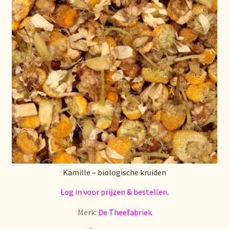
Política de precios
Politique tarifaire
Preispolitik
Pricing policy
Prijsbeleid
Privacy statement
Kamille – biologische kruiden
Privacyverklaring
Log in voor prijzen & bestellen.
Product range
Merk:
De Theefabriek
Questions relatives aux stocks