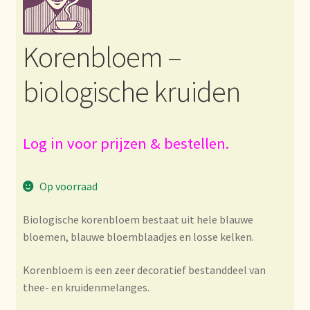
Bezahlung und Rabatte
Korenbloem –
Bienvenue dans notre commerce de gros de thé !
biologische kruiden
Bio-Zertifikate
Biologische certificaten
Log in voor prijzen & bestellen.
Boletín informativo
Op voorraad
Certificados ecológicos.
Biologische korenbloem bestaat uit hele blauwe
bloemen, blauwe bloemblaadjes en losse kelken.
Certificats biologiques
Korenbloem is een zeer decoratief bestanddeel van
Commande et délai de livraison
thee- en kruidenmelanges.