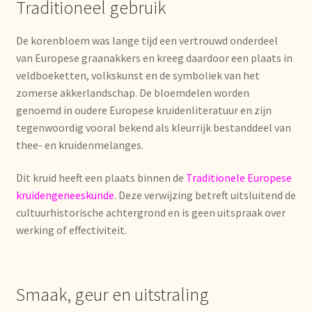
Traditioneel gebruik
Mentions légales
De korenbloem was lange tijd een vertrouwd onderdeel
van Europese graanakkers en kreeg daardoor een plaats in
Mijn account
veldboeketten, volkskunst en de symboliek van het
zomerse akkerlandschap. De bloemdelen worden
Mijn Favorieten
genoemd in oudere Europese kruidenliteratuur en zijn
tegenwoordig vooral bekend als kleurrijk bestanddeel van
Multilingualism
thee- en kruidenmelanges.
Multilinguisme
Dit kruid heeft een plaats binnen de
Traditionele Europese
kruidengeneeskunde
. Deze verwijzing betreft uitsluitend de
cultuurhistorische achtergrond en is geen uitspraak over
Multilingüismo.
werking of effectiviteit.
Newsletter
Newsletter
Smaak, geur en uitstraling