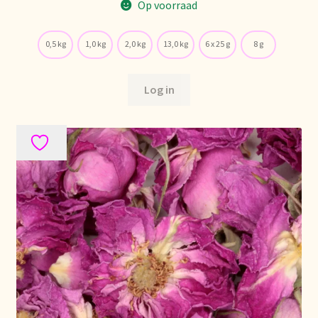
Op voorraad
Retouren en garantie
0,5 kg
1,0 kg
2,0 kg
13,0 kg
6 x 25 g
8 g
Retours et garantie
Log in
Returns and warranty
Rücksendungen und Garantie
Sécurité alimentaire
Seguridad alimentaria
Shipping and delivery
Sortiment