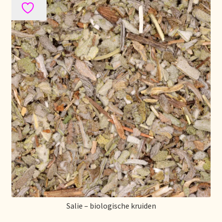
Voorraadzaken
We zijn verhuisd!
Webwinkel
Welcome to our Tea Wholesale business!
Willkommen in unserem Teegroßhandel!
Winkelwagen
Salie – biologische kruiden