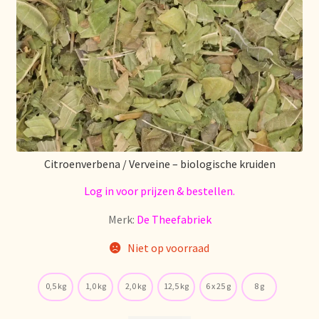
Citroenverbena / Verveine – biologische kruiden
Log in voor prijzen & bestellen.
Merk:
De Theefabriek
Niet op voorraad
0,5 kg
1,0 kg
2,0 kg
12,5 kg
6 x 25 g
8 g