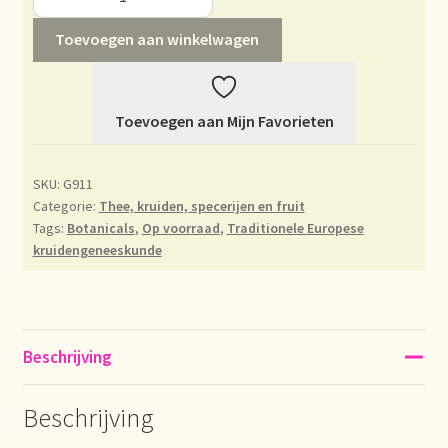
Déclaration de confidentialité
Toevoegen aan winkelwagen
Devoluciones y garantía
Toevoegen aan Mijn Favorieten
Envío y entrega
SKU:
G911
Expédition et livraison
Categorie:
Thee, kruiden, specerijen en fruit
Tags:
Botanicals
,
Op voorraad
,
Traditionele Europese
Food safety
kruidengeneeskunde
Image de marque personnelle
Impressum
Beschrijving
Impressum
Beschrijving