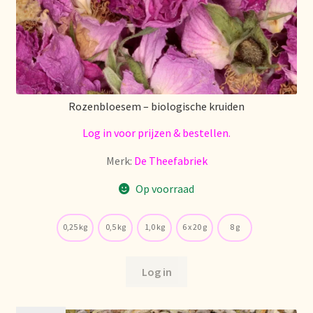
Stock matters
Surtido
Terms and Conditions
Rozenbloesem – biologische kruiden
Über uns
Log in voor prijzen & bestellen.
Merk:
De Theefabriek
Unsere Vision von Tee
Op voorraad
Versand und Lieferung
0,25 kg
0,5 kg
1,0 kg
6 x 20 g
8 g
Verzenden en bezorgen
Log in
Voedselveiligheid