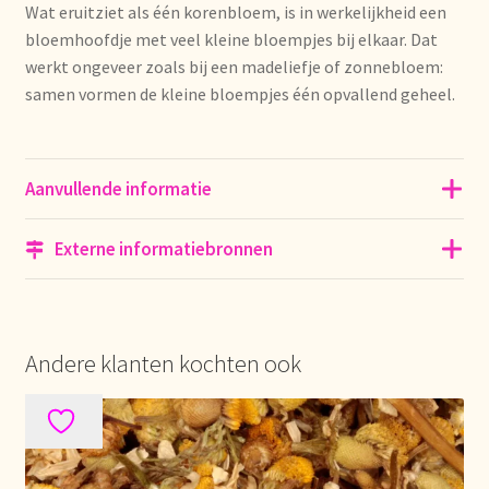
Wat eruitziet als één korenbloem, is in werkelijkheid een
bloemhoofdje met veel kleine bloempjes bij elkaar. Dat
Over ons
werkt ongeveer zoals bij een madeliefje of zonnebloem:
samen vormen de kleine bloempjes één opvallend geheel.
Pagos y descuentos
Paiement et réductions
Aanvullende informatie
Payment and discounts
Externe informatiebronnen
Pedidos y plazos de entrega
Personal Branding
Andere klanten kochten ook
Personal Branding
Personal Branding