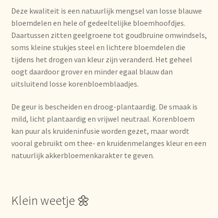
Nieuwsbrief
Deze kwaliteit is een natuurlijk mengsel van losse blauwe
bloemdelen en hele of gedeeltelijke bloemhoofdjes.
Notre vision du thé
Daartussen zitten geelgroene tot goudbruine omwindsels,
soms kleine stukjes steel en lichtere bloemdelen die
tijdens het drogen van kleur zijn veranderd. Het geheel
Nuestra visión del té
oogt daardoor grover en minder egaal blauw dan
uitsluitend losse korenbloemblaadjes.
Online shop
De geur is bescheiden en droog-plantaardig. De smaak is
Onlineshop
mild, licht plantaardig en vrijwel neutraal. Korenbloem
kan puur als kruideninfusie worden gezet, maar wordt
Onze visie op thee
vooral gebruikt om thee- en kruidenmelanges kleur en een
natuurlijk akkerbloemenkarakter te geven.
Ordering and delivery time
Organic certificates
Klein weetje 🌼
Our vision on tea