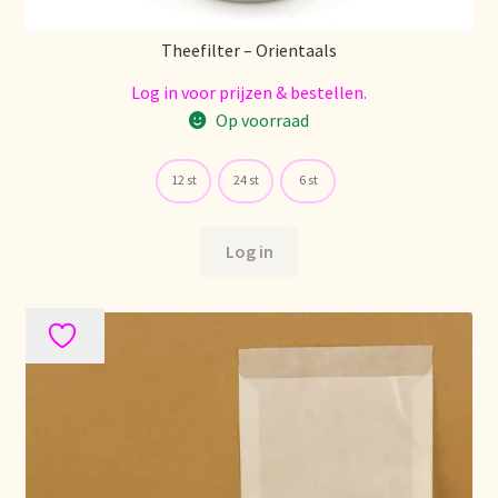
Theefilter – Orientaals
Log in voor prijzen & bestellen.
Op voorraad
12 st
24 st
6 st
Log in