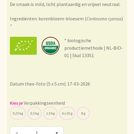
Condiciones generales
De smaak is mild, licht plantaardig en vrijwel neutraal.
Conditions générales
Ingrediënten: korenbloem-bloesem (
Centaurea cyanus
)
*
Contact
* biologische
productiemethode | NL-BIO-
Contact
01 | Skal 13351
Contact
Contacto
Datum thee-foto (5 x 5 cm): 17-03-2026
Current price list
Verpakkingseenheid
Datenschutzerklärung
0,25 kg
0,5 kg
1,0 kg
6 x 20 g
8 g
Declaración de privacidad
−
+