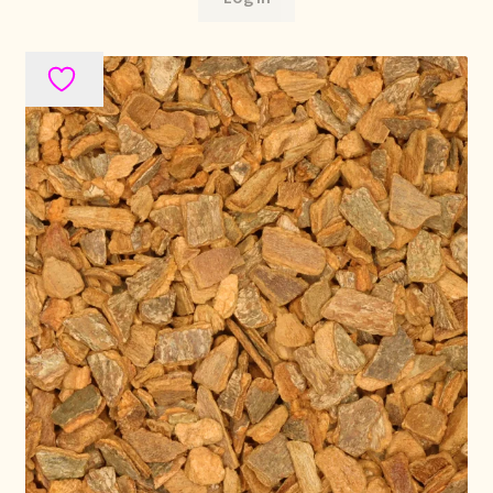
Stock matters
Surtido
Terms and Conditions
Über uns
Unsere Vision von Tee
Versand und Lieferung
Verzenden en bezorgen
Voedselveiligheid