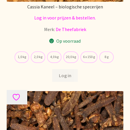
Voorraadzaken
Cassia Kaneel – biologische specerijen
We zijn verhuisd!
Log in voor prijzen & bestellen.
Merk:
De Theefabriek
Webwinkel
Op voorraad
Welcome to our Tea Wholesale business!
1,0 kg
2,0 kg
4,0 kg
20,0 kg
6 x 150 g
8 g
Willkommen in unserem Teegroßhandel!
Log in
Winkelwagen