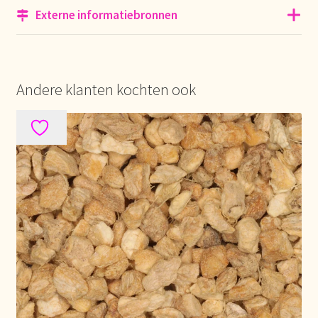
Externe informatiebronnen
Mentions légales
Mijn account
Andere klanten kochten ook
Mijn Favorieten
Multilingualism
Multilinguisme
Multilingüismo.
Newsletter
Newsletter