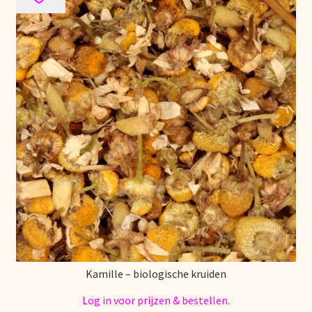
Over ons
Pagos y descuentos
Paiement et réductions
Payment and discounts
Pedidos y plazos de entrega
Personal Branding
Personal Branding
Kamille – biologische kruiden
Personal Branding
Log in voor prijzen & bestellen.