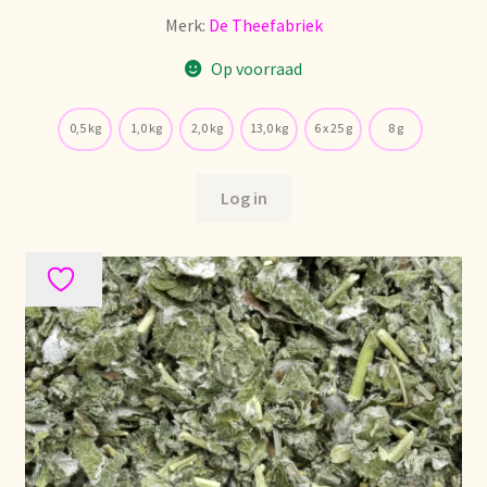
Política de precios
Merk:
De Theefabriek
Op voorraad
Politique tarifaire
0,5 kg
1,0 kg
2,0 kg
13,0 kg
6 x 25 g
8 g
Preispolitik
Pricing policy
Log in
Prijsbeleid
Privacy statement
Privacyverklaring
Product range
Questions relatives aux stocks