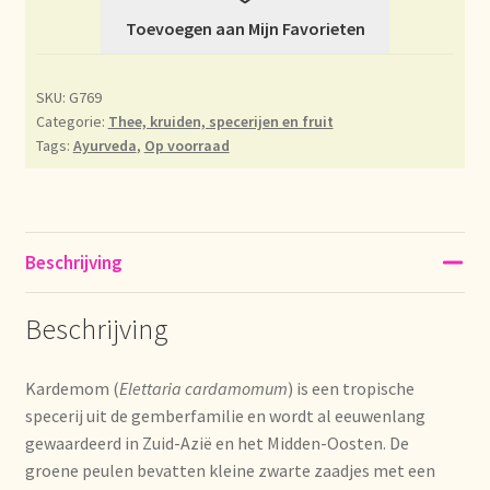
Toevoegen aan Mijn Favorieten
Déclaration de confidentialité
Devoluciones y garantía
SKU:
G769
Categorie:
Thee, kruiden, specerijen en fruit
Tags:
Ayurveda
,
Op voorraad
Envío y entrega
Expédition et livraison
Beschrijving
Food safety
Beschrijving
Image de marque personnelle
Impressum
Kardemom (
Elettaria cardamomum
) is een tropische
specerij uit de gemberfamilie en wordt al eeuwenlang
gewaardeerd in Zuid-Azië en het Midden-Oosten. De
Impressum
groene peulen bevatten kleine zwarte zaadjes met een