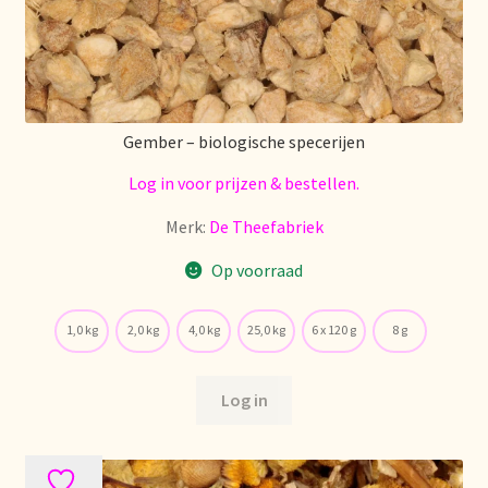
Nieuwsbrief
Notre vision du thé
Nuestra visión del té
Gember – biologische specerijen
Log in voor prijzen & bestellen.
Online shop
Merk:
De Theefabriek
Onlineshop
Op voorraad
Onze visie op thee
1,0 kg
2,0 kg
4,0 kg
25,0 kg
6 x 120 g
8 g
Ordering and delivery time
Log in
Organic certificates
Our vision on tea