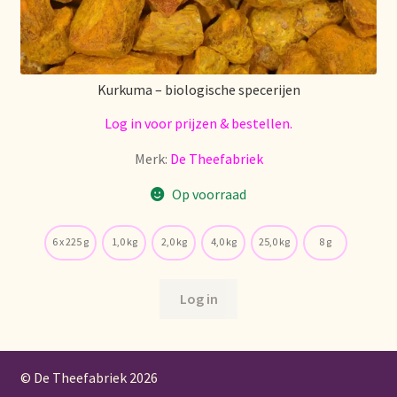
Kurkuma – biologische specerijen
Log in voor prijzen & bestellen.
Merk:
De Theefabriek
Op voorraad
6 x 225 g
1,0 kg
2,0 kg
4,0 kg
25,0 kg
8 g
Log in
© De Theefabriek
2026