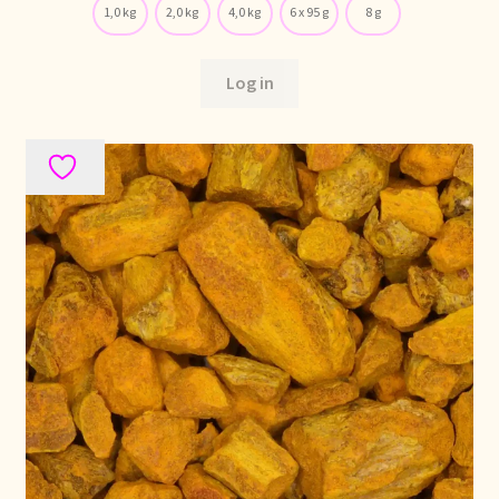
1,0 kg
2,0 kg
4,0 kg
6 x 95 g
8 g
Log in