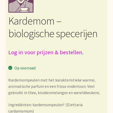
Bezahlung und Rabatte
Kardemom –
Bienvenue dans notre commerce de gros de thé !
biologische specerijen
Bio-Zertifikate
Biologische certificaten
Log in voor prijzen & bestellen.
Boletín informativo
Op voorraad
Certificados ecológicos.
Kardemompeulen met het karakteristieke warme,
aromatische parfum en een frisse ondertoon. Veel
Certificats biologiques
gebruikt in thee, kruidenmelanges en wereldkeukens.
Commande et délai de livraison
Ingrediënten: kardemompeulen* (Elettaria
cardamomum)