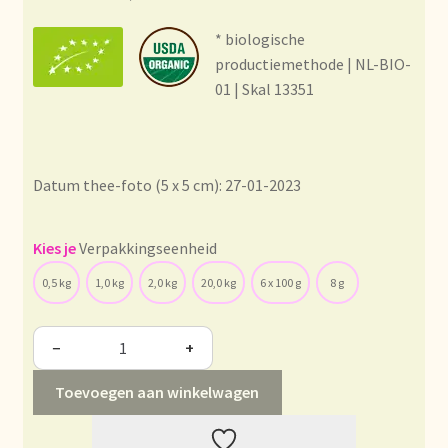
Condiciones generales
* biologische
Conditions générales
productiemethode | NL-BIO-
01 | Skal 13351
Contact
Contact
Datum thee-foto (5 x 5 cm): 27-01-2023
Contact
Verpakkingseenheid
Contacto
0,5 kg
1,0 kg
2,0 kg
20,0 kg
6 x 100 g
8 g
Current price list
−
+
Datenschutzerklärung
Toevoegen aan winkelwagen
Declaración de privacidad