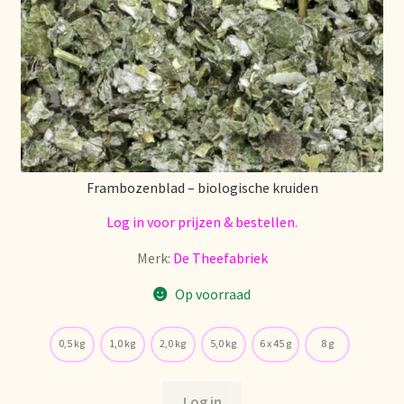
Retouren en garantie
Retours et garantie
Returns and warranty
Frambozenblad – biologische kruiden
Rücksendungen und Garantie
Log in voor prijzen & bestellen.
Sécurité alimentaire
Merk:
De Theefabriek
Seguridad alimentaria
Op voorraad
Shipping and delivery
0,5 kg
1,0 kg
2,0 kg
5,0 kg
6 x 45 g
8 g
Sortiment
Log in