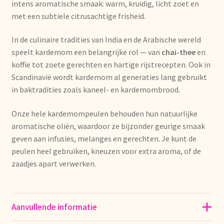
intens aromatische smaak: warm, kruidig, licht zoet en
Imprint
met een subtiele citrusachtige frisheid.
Kontakt
In de culinaire tradities van India en de Arabische wereld
speelt kardemom een belangrijke rol — van
chai-thee
en
Lagerangelegenheiten
koffie tot zoete gerechten en hartige rijstrecepten. Ook in
Scandinavië wordt kardemom al generaties lang gebruikt
Lebensmittelsicherheit
in baktradities zoals kaneel- en kardemombrood.
Lista de precios actualizada.
Onze hele kardemompeulen behouden hun natuurlijke
aromatische oliën, waardoor ze bijzonder geurige smaak
geven aan infusies, melanges en gerechten. Je kunt de
Liste de prix actuelle
peulen heel gebruiken, kneuzen voor extra aroma, of de
zaadjes apart verwerken.
Marca personal
Meertaligheid
Aanvullende informatie
Mehrsprachigkeit