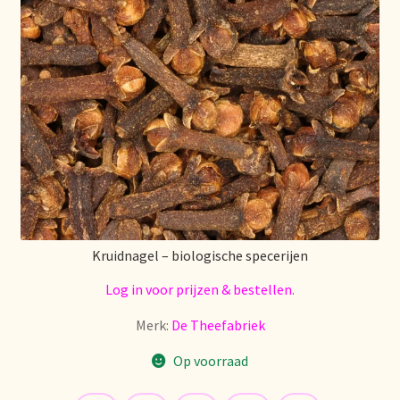
Kruidnagel – biologische specerijen
Log in voor prijzen & bestellen.
Merk:
De Theefabriek
Op voorraad