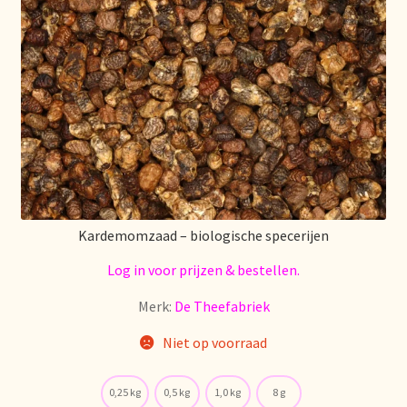
Déclaration de confidentialité
Devoluciones y garantía
Envío y entrega
Expédition et livraison
Food safety
Kardemomzaad – biologische specerijen
Log in voor prijzen & bestellen.
Image de marque personnelle
Merk:
De Theefabriek
Impressum
Niet op voorraad
Impressum
0,25 kg
0,5 kg
1,0 kg
8 g