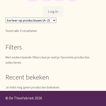
Imprint
Log in
Kontakt
Lagerangelegenheiten
Toont alle 3 resultaten
Lebensmittelsicherheit
Filters
Lista de precios actualizada.
Met onderstaande filters kun je snel je favoriete producten
selecteren.
Liste de prix actuelle
Recent bekeken
Marca personal
Je hebt nog geen producten bekeken.
Meertaligheid
© De Theefabriek
2026
Mehrsprachigkeit