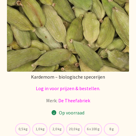
Algemene Voorwaarden
Allgemeine Geschäftsbedingungen
Assortiment
Assortiment
Asuntos de existencias
Kardemom – biologische specerijen
Aviso legal
Log in voor prijzen & bestellen.
Bestellen en levertijd
Merk:
De Theefabriek
Op voorraad
Bestellung und Lieferzeit
Betalen en kortingen
0,5 kg
1,0 kg
2,0 kg
20,0 kg
6 x 100 g
8 g