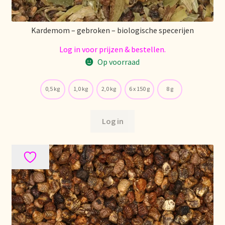
Condiciones generales
Kardemom – gebroken – biologische specerijen
Conditions générales
Log in voor prijzen & bestellen.
Contact
Op voorraad
Contact
0,5 kg
1,0 kg
2,0 kg
6 x 150 g
8 g
Contact
Log in
Contacto
Current price list
Datenschutzerklärung
Declaración de privacidad