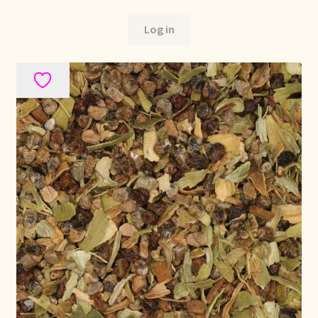
Bezahlung und Rabatte
Log in
Bienvenue dans notre commerce de gros de thé !
Bio-Zertifikate
Biologische certificaten
Boletín informativo
Certificados ecológicos.
Certificats biologiques
Commande et délai de livraison