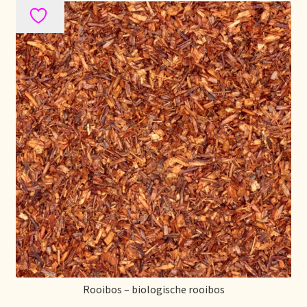
Mentions légales
Mijn account
Mijn Favorieten
Multilingualism
Multilinguisme
Multilingüismo.
Newsletter
Newsletter
Rooibos – biologische rooibos