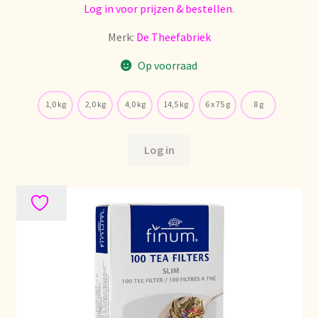
Log in voor prijzen & bestellen.
Nieuwsbrief
Merk:
De Theefabriek
Notre vision du thé
Op voorraad
Nuestra visión del té
1,0 kg
2,0 kg
4,0 kg
14,5 kg
6 x 75 g
8 g
Online shop
Log in
Onlineshop
Onze visie op thee
Ordering and delivery time
Organic certificates
Our vision on tea