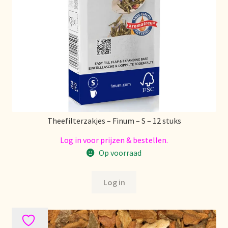
Over ons
Pagos y descuentos
Paiement et réductions
Payment and discounts
Theefilterzakjes – Finum – S – 12 stuks
Pedidos y plazos de entrega
Log in voor prijzen & bestellen.
Op voorraad
Personal Branding
Log in
Personal Branding
Personal Branding