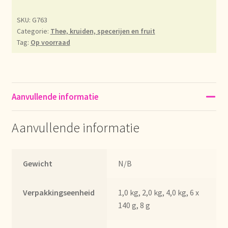
Déclaration de confidentialité
SKU:
G763
Categorie:
Thee, kruiden, specerijen en fruit
Tag:
Op voorraad
Devoluciones y garantía
Envío y entrega
Aanvullende informatie
Expédition et livraison
Aanvullende informatie
Food safety
Image de marque personnelle
Gewicht
N/B
Impressum
Verpakkingseenheid
1,0 kg, 2,0 kg, 4,0 kg, 6 x
140 g, 8 g
Impressum