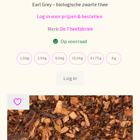
Earl Grey – biologische zwarte thee
Log in voor prijzen & bestellen.
Merk:
De Theefabriek
Op voorraad
1,0 kg
2,0 kg
4,0 kg
15,0 kg
6 x 75 g
8 g
Log in