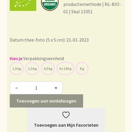
Condiciones generales
productiemethode | NL-BIO-
01 | Skal 13351
Conditions générales
Contact
Datum thee-foto (5 x 5 cm): 21-01-2023
Contact
Verpakkingseenheid
Contact
1,0 kg
2,0 kg
4,0 kg
6 x 140 g
8 g
Contacto
−
+
Current price list
Toevoegen aan winkelwagen
Datenschutzerklärung
Toevoegen aan Mijn Favorieten
Declaración de privacidad