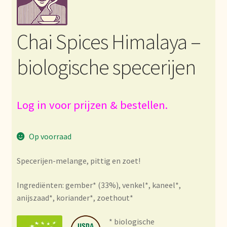
Bezahlung und Rabatte
Chai Spices Himalaya –
Bienvenue dans notre commerce de gros de thé !
biologische specerijen
Bio-Zertifikate
Biologische certificaten
Log in voor prijzen & bestellen.
Boletín informativo
Op voorraad
Certificados ecológicos.
Specerijen-melange, pittig en zoet!
Certificats biologiques
Ingrediënten: gember* (33%), venkel*, kaneel*,
anijszaad*, koriander*, zoethout*
Commande et délai de livraison
* biologische