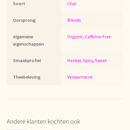
Soort
Chai
Imprint
Kontakt
Oorsprong
Blends
Lagerangelegenheiten
Algemene
Organic
,
Caffeine-free
eigenschappen
Lebensmittelsicherheit
Smaakprofiel
Herbal
,
Spicy
,
Sweet
Lista de precios actualizada.
Theebeleving
Verwarmend
Liste de prix actuelle
Marca personal
Meertaligheid
Andere klanten kochten ook
Mehrsprachigkeit