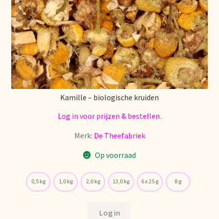
Stock matters
Surtido
Terms and Conditions
Über uns
Kamille – biologische kruiden
Log in voor prijzen & bestellen.
Unsere Vision von Tee
Merk:
De Theefabriek
Versand und Lieferung
Op voorraad
Verzenden en bezorgen
0,5 kg
1,0 kg
2,0 kg
13,0 kg
6 x 25 g
8 g
Voedselveiligheid
Log in