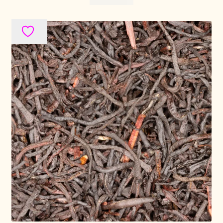
Voorraadzaken
We zijn verhuisd!
Webwinkel
Welcome to our Tea Wholesale business!
Willkommen in unserem Teegroßhandel!
Winkelwagen