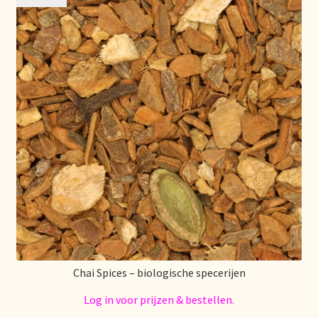
Política de precios
Politique tarifaire
Preispolitik
Pricing policy
Prijsbeleid
Privacy statement
Privacyverklaring
Chai Spices – biologische specerijen
Product range
Log in voor prijzen & bestellen.
Questions relatives aux stocks