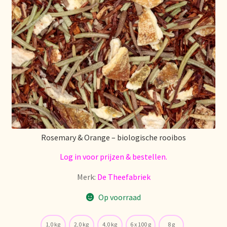
Over ons
Pagos y descuentos
Paiement et réductions
Payment and discounts
Pedidos y plazos de entrega
Rosemary & Orange – biologische rooibos
Log in voor prijzen & bestellen.
Personal Branding
Merk:
De Theefabriek
Personal Branding
Op voorraad
Personal Branding
1,0 kg
2,0 kg
4,0 kg
6 x 100 g
8 g