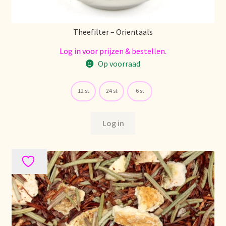
Nieuwsbrief
Theefilter – Orientaals
Notre vision du thé
Log in voor prijzen & bestellen.
Nuestra visión del té
Op voorraad
Online shop
12 st
24 st
6 st
Onlineshop
Log in
Onze visie op thee
Ordering and delivery time
Organic certificates
Our vision on tea