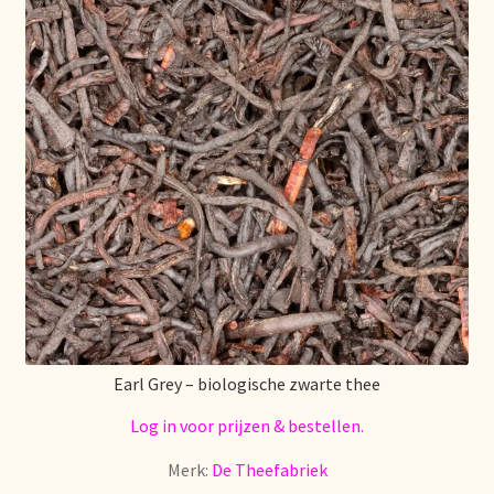
Stock matters
Surtido
Terms and Conditions
Über uns
Unsere Vision von Tee
Versand und Lieferung
Verzenden en bezorgen
Earl Grey – biologische zwarte thee
Log in voor prijzen & bestellen.
Voedselveiligheid
Merk:
De Theefabriek