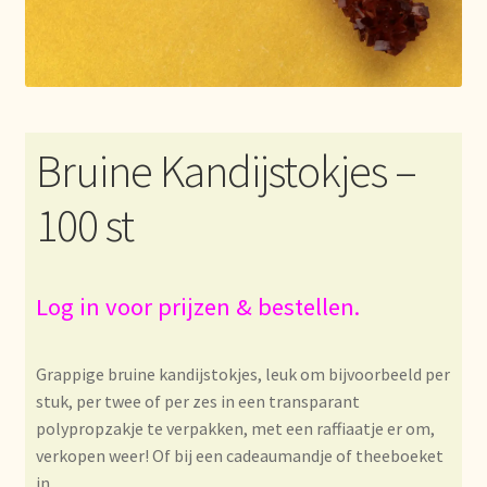
Algemene Voorwaarden
Allgemeine Geschäftsbedingungen
Assortiment
Bruine Kandijstokjes –
Assortiment
100 st
Asuntos de existencias
Aviso legal
Log in voor prijzen & bestellen.
Bestellen en levertijd
Grappige bruine kandijstokjes, leuk om bijvoorbeeld per
stuk, per twee of per zes in een transparant
Bestellung und Lieferzeit
polypropzakje te verpakken, met een raffiaatje er om,
verkopen weer! Of bij een cadeaumandje of theeboeket
Betalen en kortingen
in.