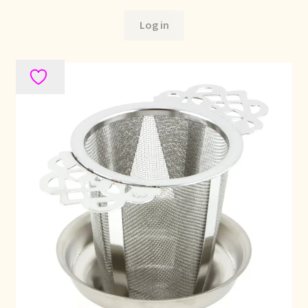
Log in
Mentions légales
Mijn account
Mijn Favorieten
Multilingualism
Multilinguisme
Multilingüismo.
Newsletter
Newsletter