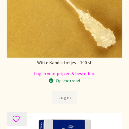
Déclaration de confidentialité
Devoluciones y garantía
Envío y entrega
Expédition et livraison
Witte Kandijstokjes – 100 st
Food safety
Log in voor prijzen & bestellen.
Op voorraad
Image de marque personnelle
Log in
Impressum
Impressum