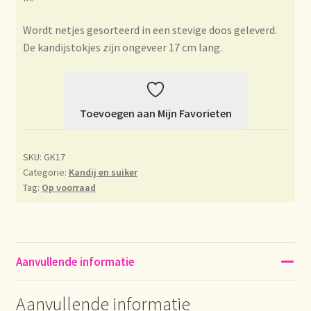
Bezahlung und Rabatte
Wordt netjes gesorteerd in een stevige doos geleverd.
De kandijstokjes zijn ongeveer 17 cm lang.
Bienvenue dans notre commerce de gros de thé !
Bio-Zertifikate
Toevoegen aan Mijn Favorieten
Biologische certificaten
SKU:
GK17
Boletín informativo
Categorie:
Kandij en suiker
Tag:
Op voorraad
Certificados ecológicos.
Certificats biologiques
Aanvullende informatie
Commande et délai de livraison
Aanvullende informatie