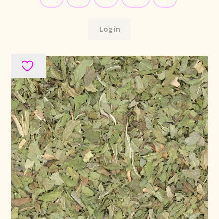
Política de precios
Log in
Politique tarifaire
Preispolitik
Pricing policy
Prijsbeleid
Privacy statement
Privacyverklaring
Product range
Questions relatives aux stocks