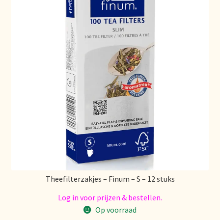
Imprint
Kontakt
Lagerangelegenheiten
Lebensmittelsicherheit
Lista de precios actualizada.
Liste de prix actuelle
Marca personal
Theefilterzakjes – Finum – S – 12 stuks
Meertaligheid
Log in voor prijzen & bestellen.
Op voorraad
Mehrsprachigkeit