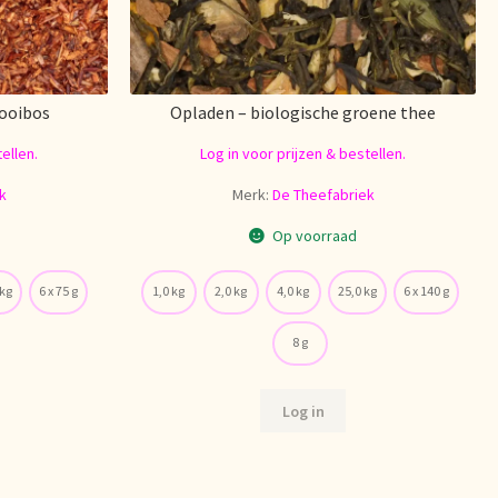
rooibos
Opladen – biologische groene thee
ellen.
Log in voor prijzen & bestellen.
k
Merk:
De Theefabriek
Op voorraad
 kg
6 x 75 g
1,0 kg
2,0 kg
4,0 kg
25,0 kg
6 x 140 g
8 g
Log in