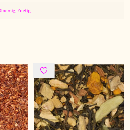
Bloemig
,
Zoetig