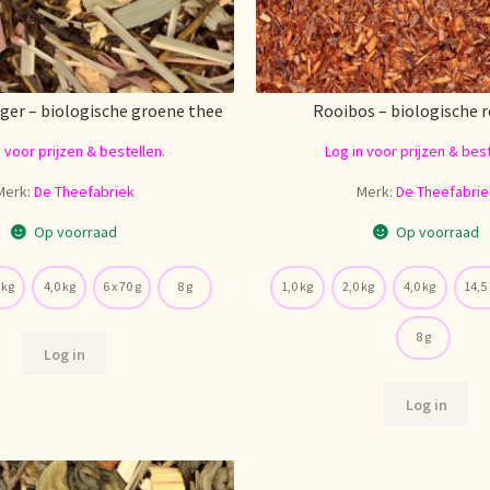
ger – biologische groene thee
Rooibos – biologische 
n voor prijzen & bestellen.
Log in voor prijzen & best
Merk:
De Theefabriek
Merk:
De Theefabrie
Op voorraad
Op voorraad
 kg
4,0 kg
6 x 70 g
8 g
1,0 kg
2,0 kg
4,0 kg
14,5
8 g
Log in
Log in