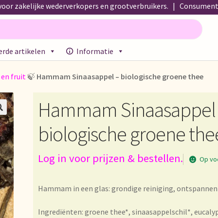
oor zakelijke wederverkopers en grootverbruikers. | Consumente
rde artikelen
Informatie
propos de nous
About us
Acerca de nosotros
Actuele prijslijst
Afre
 en fruit
🍃
Hammam Sinaasappel – biologische groene thee
emeine Geschäftsbedingungen
Assortiment
Assortiment
Asuntos 
Hammam Sinaasappel
 Lieferzeit
Betalen en kortingen
Bezahlung und Rabatte

biologische groene the
!
Bio-Zertifikate
Biologische certificaten
Boletín informativo
Log in voor prijzen & bestellen.
Commande et délai de livraison
Condiciones generales
Conditions
Op vo
e list
Datenschutzerklärung
Declaración de privacidad
Hammam in een glas: grondige reiniging, ontspannen
arantía
Envío y entrega
Expédition et livraison
Food safety
Ingrediënten: groene thee*, sinaasappelschil*, eucaly