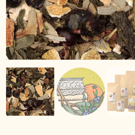
Image de marque personnelle
Impressum
Impr
Lista de precios actualizada.
Liste de prix actuel
Mijn Favorieten
Multilingualism
Multilinguisme
Nuestra visión del té
Online shop
Onlineshop
On
Over ons
Pagos y descuentos
Paiement et réduc
Personal Branding
Personal Branding
Política 
Privacy statement
Privacyverklaring
Product ra
Returns and warranty
Rücksendungen und Garan