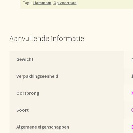
Tags:
Hammam
,
Op voorraad
er uns
Unsere Vision von Tee
Versand und Lieferung
Verzenden en 
d!
Webwinkel
Welcome to our Tea Wholesale business!
lwagen
Aanvullende informatie
Gewicht
Verpakkingseenheid
1
Oorsprong
Soort
Algemene eigenschappen