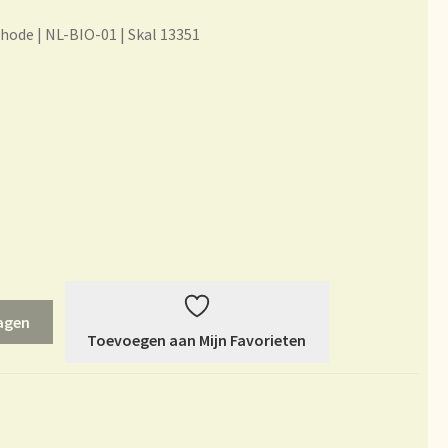
rheit
hode | NL-BIO-01 | Skal 13351
es
Mijn account
du thé
ur vision on tea
l Branding
agen
Toevoegen aan Mijn Favorieten
et garantie
ery
Sortiment