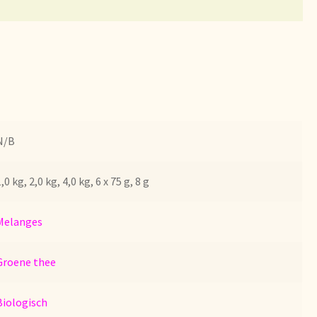
bezorgen
N/B
,0 kg, 2,0 kg, 4,0 kg, 6 x 75 g, 8 g
Melanges
Groene thee
Biologisch