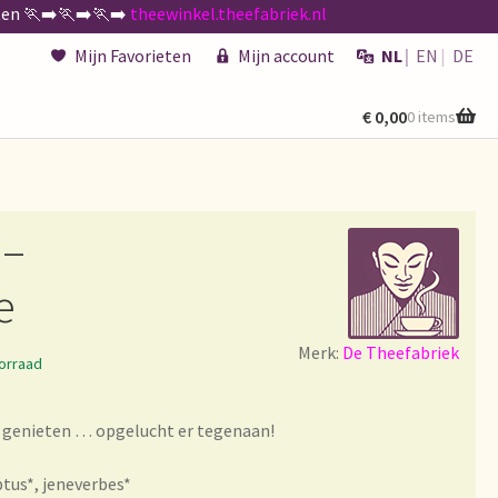
n 🏃‍➡️🏃‍➡️🏃‍➡️
theewinkel.theefabriek.nl
Mijn Favorieten
Mijn account
NL
EN
DE
€
0,00
0 items
kenen
de existencias
 –
e
Merk:
De Theefabriek
 générales
orraad
 genieten … opgelucht er tegenaan!
ptus*, jeneverbes*