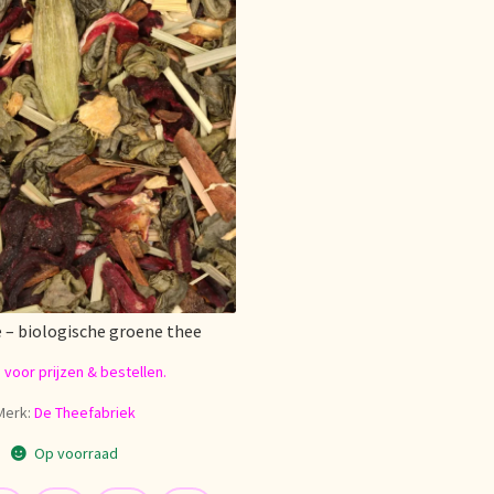
e – biologische groene thee
n voor prijzen & bestellen.
Merk:
De Theefabriek
Op voorraad