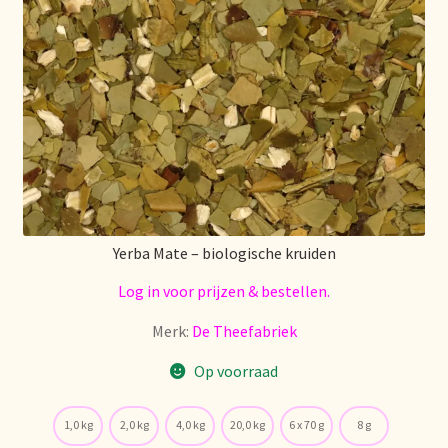
Algemene Voorwaarden
Allgemeine Geschäftsbedingungen
Assortiment
Assortiment
Asuntos de existencias
Yerba Mate – biologische kruiden
Aviso legal
Log in voor prijzen & bestellen.
Bestellen en levertijd
Merk:
De Theefabriek
Op voorraad
Bestellung und Lieferzeit
Betalen en kortingen
1,0 kg
2,0 kg
4,0 kg
20,0 kg
6 x 70 g
8 g