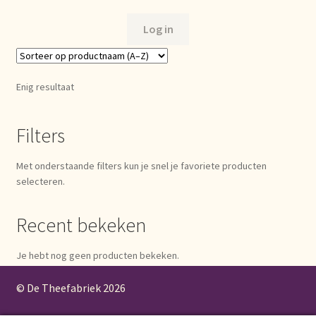
Bezahlung und Rabatte
Log in
Bienvenue dans notre commerce de gros de thé !
Enig resultaat
Bio-Zertifikate
Filters
Biologische certificaten
Met onderstaande filters kun je snel je favoriete producten
Boletín informativo
selecteren.
Certificados ecológicos.
Recent bekeken
Certificats biologiques
Je hebt nog geen producten bekeken.
Commande et délai de livraison
© De Theefabriek
2026