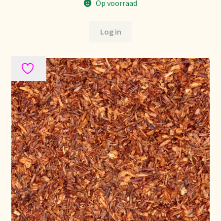
Voorraadzaken
Op voorraad
We zijn verhuisd!
Log in
Webwinkel
Welcome to our Tea Wholesale business!
Willkommen in unserem Teegroßhandel!
Winkelwagen