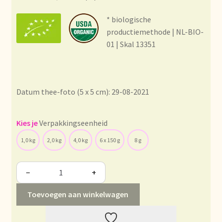
Condiciones generales
* biologische
Conditions générales
productiemethode | NL-BIO-
01 | Skal 13351
Contact
Contact
Datum thee-foto (5 x 5 cm): 29-08-2021
Contact
Verpakkingseenheid
Contacto
1,0 kg
2,0 kg
4,0 kg
6 x 150 g
8 g
Current price list
−
+
Datenschutzerklärung
Toevoegen aan winkelwagen
Declaración de privacidad