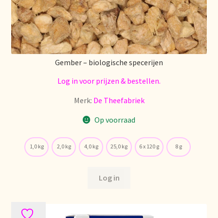
Retouren en garantie
Retours et garantie
Gember – biologische specerijen
Returns and warranty
Log in voor prijzen & bestellen.
Merk:
De Theefabriek
Rücksendungen und Garantie
Op voorraad
Sécurité alimentaire
1,0 kg
2,0 kg
4,0 kg
25,0 kg
6 x 120 g
8 g
Seguridad alimentaria
Log in
Shipping and delivery
Sortiment