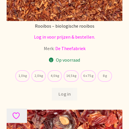
Rooibos – biologische rooibos
Log in voor prijzen & bestellen.
Merk:
De Theefabriek
Op voorraad
1,0 kg
2,0 kg
4,0 kg
14,5 kg
6 x 75 g
8 g
Log in