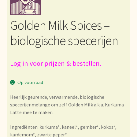
Bezahlung und Rabatte
Golden Milk Spices –
Bienvenue dans notre commerce de gros de thé !
biologische specerijen
Bio-Zertifikate
Biologische certificaten
Log in voor prijzen & bestellen.
Boletín informativo
Op voorraad
Certificados ecológicos.
Heerlijk geurende, verwarmende, biologische
specerijenmelange om zelf Golden Milk a.k.a. Kurkuma
Certificats biologiques
Latte mee te maken.
Commande et délai de livraison
Ingrediënten: kurkuma*, kaneel*, gember*, kokos*,
kardemom*, zwarte peper*