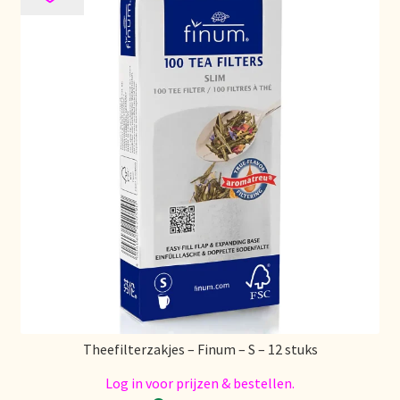
Stock matters
Surtido
Terms and Conditions
Über uns
Unsere Vision von Tee
Versand und Lieferung
Verzenden en bezorgen
Theefilterzakjes – Finum – S – 12 stuks
Voedselveiligheid
Log in voor prijzen & bestellen.