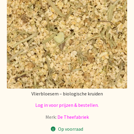
Over ons
Pagos y descuentos
Paiement et réductions
Payment and discounts
Pedidos y plazos de entrega
Personal Branding
Vlierbloesem – biologische kruiden
Log in voor prijzen & bestellen.
Personal Branding
Merk:
De Theefabriek
Personal Branding
Op voorraad