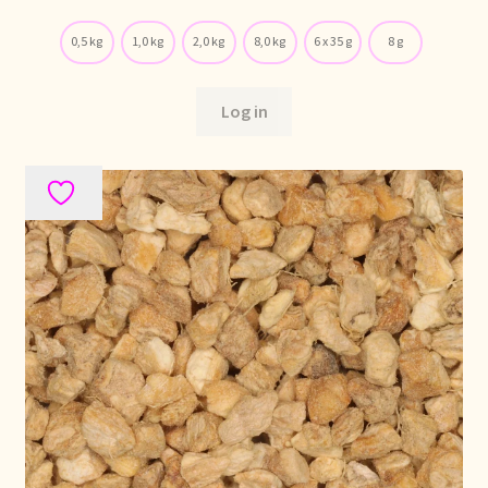
Política de precios
0,5 kg
1,0 kg
2,0 kg
8,0 kg
6 x 35 g
8 g
Politique tarifaire
Log in
Preispolitik
Pricing policy
Prijsbeleid
Privacy statement
Privacyverklaring
Product range
Questions relatives aux stocks