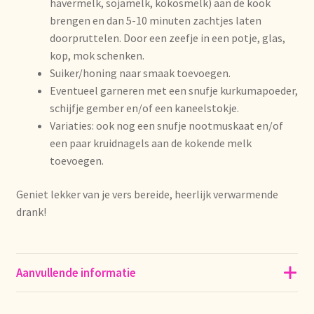
havermelk, sojamelk, kokosmelk) aan de kook
Imprint
brengen en dan 5-10 minuten zachtjes laten
doorpruttelen. Door een zeefje in een potje, glas,
Kontakt
kop, mok schenken.
Suiker/honing naar smaak toevoegen.
Lagerangelegenheiten
Eventueel garneren met een snufje kurkumapoeder,
schijfje gember en/of een kaneelstokje.
Lebensmittelsicherheit
Variaties: ook nog een snufje nootmuskaat en/of
een paar kruidnagels aan de kokende melk
Lista de precios actualizada.
toevoegen.
Geniet lekker van je vers bereide, heerlijk verwarmende
Liste de prix actuelle
drank!
Marca personal
Meertaligheid
Aanvullende informatie
Mehrsprachigkeit