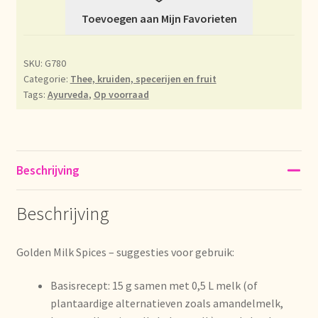
Toevoegen aan Mijn Favorieten
Déclaration de confidentialité
Devoluciones y garantía
SKU:
G780
Categorie:
Thee, kruiden, specerijen en fruit
Tags:
Ayurveda
,
Op voorraad
Envío y entrega
Expédition et livraison
Beschrijving
Food safety
Beschrijving
Image de marque personnelle
Impressum
Golden Milk Spices – suggesties voor gebruik:
Basisrecept: 15 g samen met 0,5 L melk (of
Impressum
plantaardige alternatieven zoals amandelmelk,