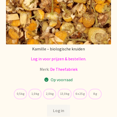
Mentions légales
Mijn account
Mijn Favorieten
Kamille – biologische kruiden
Multilingualism
Log in voor prijzen & bestellen.
Multilinguisme
Merk:
De Theefabriek
Op voorraad
Multilingüismo.
Newsletter
0,5 kg
1,0 kg
2,0 kg
13,0 kg
6 x 25 g
8 g
Newsletter
Log in