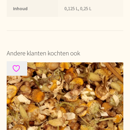
Imprint
Inhoud
0,125 L, 0,25 L
Kontakt
Lagerangelegenheiten
Lebensmittelsicherheit
Andere klanten kochten ook
Lista de precios actualizada.
Liste de prix actuelle
Marca personal
Meertaligheid
Mehrsprachigkeit