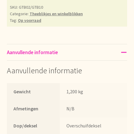
SKU:
GTB02/GTB10
Déclaration de confidentialité
Categorie:
Theeblikjes en winkelblikken
Tag:
Op voorraad
Devoluciones y garantía
Envío y entrega
Aanvullende informatie
Expédition et livraison
Aanvullende informatie
Food safety
Image de marque personnelle
Gewicht
1,200 kg
Impressum
Afmetingen
N/B
Impressum
Dop/deksel
Overschuifdeksel