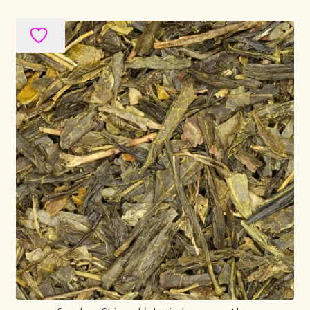
Nieuwsbrief
Notre vision du thé
Nuestra visión del té
Online shop
Onlineshop
Onze visie op thee
Ordering and delivery time
Organic certificates
Our vision on tea