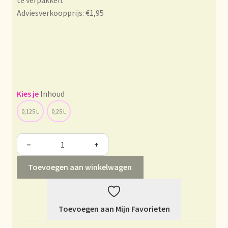
te verpakken.
Condiciones generales
Adviesverkoopprijs: €1,95
Conditions générales
Contact
Contact
Inhoud
Contact
0,125 L
0,25 L
Contacto
−
+
Current price list
Toevoegen aan winkelwagen
Datenschutzerklärung
Toevoegen aan Mijn Favorieten
Declaración de privacidad