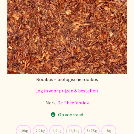
Política de precios
Politique tarifaire
Preispolitik
Pricing policy
Prijsbeleid
Rooibos – biologische rooibos
Privacy statement
Log in voor prijzen & bestellen.
Privacyverklaring
Merk:
De Theefabriek
Op voorraad
Product range
1,0 kg
2,0 kg
4,0 kg
14,5 kg
6 x 75 g
8 g
Questions relatives aux stocks