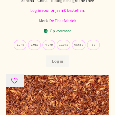
Sencha – China – biologische groene thee
Log in voor prijzen & bestellen.
Over ons
Merk:
De Theefabriek
Pagos y descuentos
Op voorraad
Paiement et réductions
1,0 kg
2,0 kg
4,0 kg
19,0 kg
6 x 65 g
8 g
Payment and discounts
Log in
Pedidos y plazos de entrega
Personal Branding
Personal Branding
Personal Branding