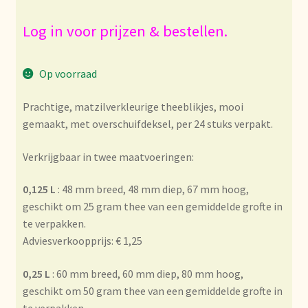
Bezahlung und Rabatte
Log in voor prijzen & bestellen.
Bienvenue dans notre commerce de gros de thé !
Op voorraad
Bio-Zertifikate
Prachtige, matzilverkleurige theeblikjes, mooi
gemaakt, met overschuifdeksel, per 24 stuks verpakt.
Biologische certificaten
Verkrijgbaar in twee maatvoeringen:
Boletín informativo
0,125 L
: 48 mm breed, 48 mm diep, 67 mm hoog,
Certificados ecológicos.
geschikt om 25 gram thee van een gemiddelde grofte in
te verpakken.
Certificats biologiques
Adviesverkoopprijs: € 1,25
0,25 L
: 60 mm breed, 60 mm diep, 80 mm hoog,
Commande et délai de livraison
geschikt om 50 gram thee van een gemiddelde grofte in