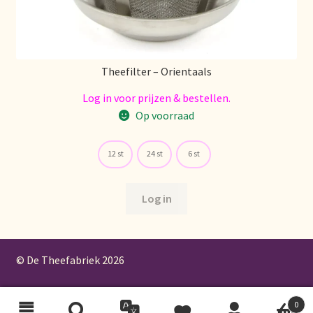
Theefilter – Orientaals
Log in voor prijzen & bestellen.
Op voorraad
12 st
24 st
6 st
Log in
© De Theefabriek
2026
0