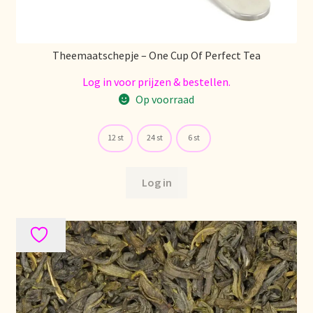
Stock matters
Theemaatschepje – One Cup Of Perfect Tea
Surtido
Log in voor prijzen & bestellen.
Terms and Conditions
Op voorraad
Über uns
12 st
24 st
6 st
Unsere Vision von Tee
Log in
Versand und Lieferung
Verzenden en bezorgen
Voedselveiligheid