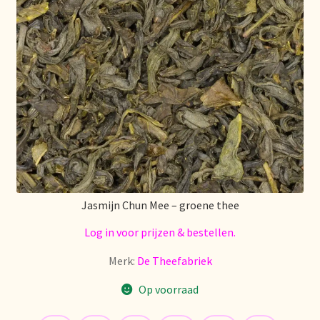
Voorraadzaken
We zijn verhuisd!
Webwinkel
Welcome to our Tea Wholesale business!
Willkommen in unserem Teegroßhandel!
Winkelwagen
Jasmijn Chun Mee – groene thee
Log in voor prijzen & bestellen.
Merk:
De Theefabriek
Op voorraad