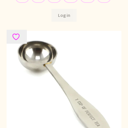
Retouren en garantie
Log in
Retours et garantie
Returns and warranty
Rücksendungen und Garantie
Sécurité alimentaire
Seguridad alimentaria
Shipping and delivery
Sortiment