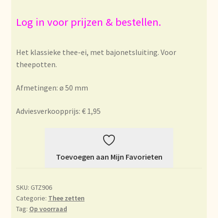
Bezahlung und Rabatte
Log in voor prijzen & bestellen.
Bienvenue dans notre commerce de gros de thé !
Het klassieke thee-ei, met bajonetsluiting. Voor
theepotten.
Bio-Zertifikate
Afmetingen: ø 50 mm
Biologische certificaten
Adviesverkoopprijs: € 1,95
Boletín informativo
Certificados ecológicos.
Toevoegen aan Mijn Favorieten
Certificats biologiques
SKU:
GTZ906
Commande et délai de livraison
Categorie:
Thee zetten
Tag:
Op voorraad