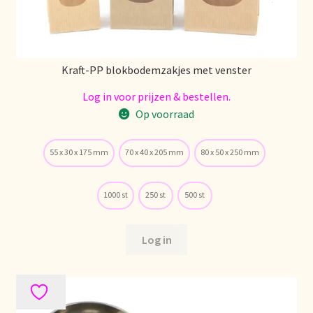
Política de precios
Politique tarifaire
Kraft-PP blokbodemzakjes met venster
Preispolitik
Log in voor prijzen & bestellen.
Op voorraad
Pricing policy
55 x 30 x 175 mm
70 x 40 x 205 mm
80 x 50 x 250 mm
Prijsbeleid
1000 st
250 st
500 st
Privacy statement
Privacyverklaring
Log in
Product range
Questions relatives aux stocks