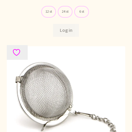
Stock matters
12 st
24 st
6 st
Surtido
Log in
Terms and Conditions
Über uns
Unsere Vision von Tee
Versand und Lieferung
Verzenden en bezorgen
Voedselveiligheid