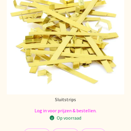
Nieuwsbrief
Notre vision du thé
Nuestra visión del té
Online shop
Onlineshop
Onze visie op thee
Ordering and delivery time
Sluitstrips
Log in voor prijzen & bestellen.
Organic certificates
Op voorraad
Our vision on tea