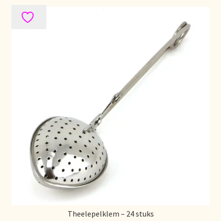
Déclaration de confidentialité
Devoluciones y garantía
Envío y entrega
Expédition et livraison
Food safety
Image de marque personnelle
Impressum
Impressum
Theelepelklem – 24 stuks