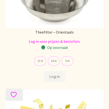
Mentions légales
Mijn account
Theefilter – Orientaals
Mijn Favorieten
Log in voor prijzen & bestellen.
Op voorraad
Multilingualism
12 st
24 st
6 st
Multilinguisme
Multilingüismo.
Log in
Newsletter
Newsletter