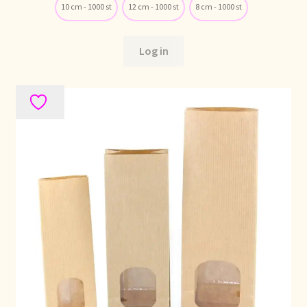
10 cm - 1000 st
12 cm - 1000 st
8 cm - 1000 st
Over ons
Log in
Pagos y descuentos
Paiement et réductions
Payment and discounts
Pedidos y plazos de entrega
Personal Branding
Personal Branding
Personal Branding