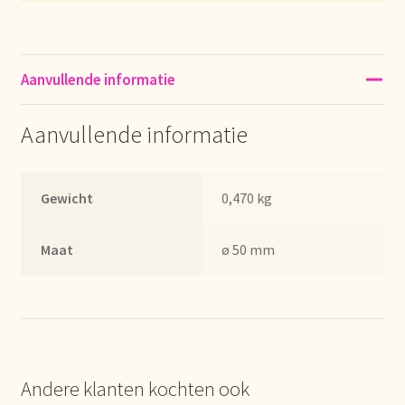
Condiciones generales
Conditions générales
Aanvullende informatie
Contact
Aanvullende informatie
Contact
Gewicht
0,470 kg
Contact
Contacto
Maat
ø 50 mm
Current price list
Datenschutzerklärung
Andere klanten kochten ook
Declaración de privacidad