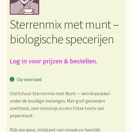
Bezahlung und Rabatte
Sterrenmix met munt –
Bienvenue dans notre commerce de gros de thé !
biologische specerijen
Bio-Zertifikate
Biologische certificaten
Log in voor prijzen & bestellen.
Boletín informativo
Op voorraad
Certificados ecológicos.
Old School Sterrenmix met Munt — een klassieker
onder de kruidige melanges. Met grof gesneden
Certificats biologiques
zoethout, veel steranijs en een frisse toets van
pepermunt.
Commande et délai de livraison
Rijk van geur, mildzoet van smaak en heerlijk