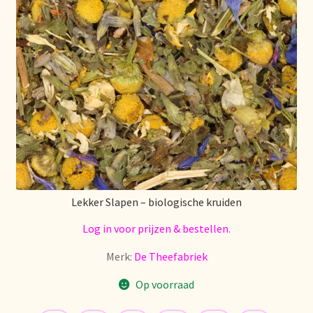
Stock matters
Surtido
Terms and Conditions
Über uns
Unsere Vision von Tee
Lekker Slapen – biologische kruiden
Versand und Lieferung
Log in voor prijzen & bestellen.
Verzenden en bezorgen
Merk:
De Theefabriek
Voedselveiligheid
Op voorraad