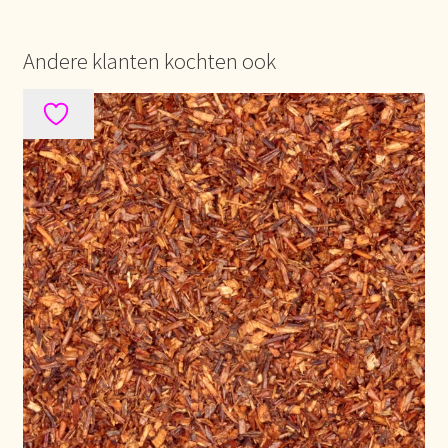
Mentions légales
Andere klanten kochten ook
Mijn account
Mijn Favorieten
Multilingualism
Multilinguisme
Multilingüismo.
Newsletter
Newsletter