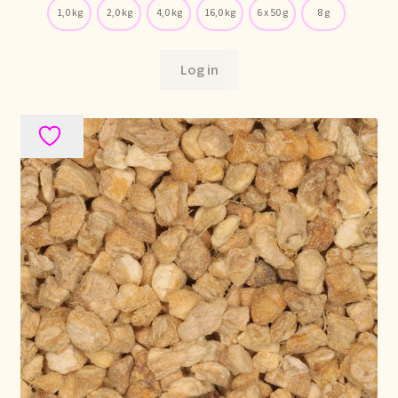
Voorraadzaken
1,0 kg
2,0 kg
4,0 kg
16,0 kg
6 x 50 g
8 g
We zijn verhuisd!
Log in
Webwinkel
Welcome to our Tea Wholesale business!
Willkommen in unserem Teegroßhandel!
Winkelwagen