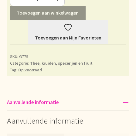
Déclaration de confidentialité
Toevoegen aan winkelwagen
Devoluciones y garantía
Toevoegen aan Mijn Favorieten
Envío y entrega
SKU:
G779
Expédition et livraison
Categorie:
Thee, kruiden, specerijen en fruit
Tag:
Op voorraad
Food safety
Image de marque personnelle
Aanvullende informatie
Impressum
Aanvullende informatie
Impressum