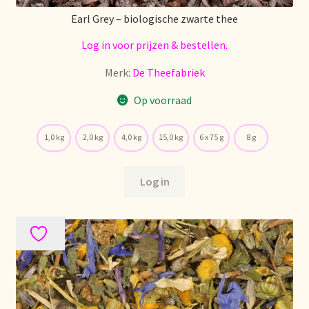
Earl Grey – biologische zwarte thee
Retouren en garantie
Log in voor prijzen & bestellen.
Retours et garantie
Merk:
De Theefabriek
Op voorraad
Returns and warranty
1,0 kg
2,0 kg
4,0 kg
15,0 kg
6 x 75 g
8 g
Rücksendungen und Garantie
Sécurité alimentaire
Log in
Seguridad alimentaria
Shipping and delivery
Sortiment