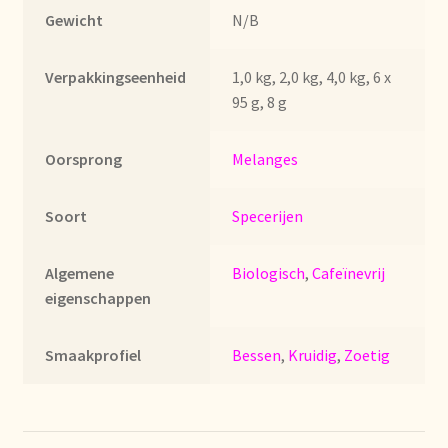
Imprint
Gewicht
N/B
Kontakt
Verpakkingseenheid
1,0 kg, 2,0 kg, 4,0 kg, 6 x
95 g, 8 g
Lagerangelegenheiten
Oorsprong
Melanges
Lebensmittelsicherheit
Soort
Specerijen
Lista de precios actualizada.
Algemene
Biologisch
,
Cafeïnevrij
Liste de prix actuelle
eigenschappen
Marca personal
Smaakprofiel
Bessen
,
Kruidig
,
Zoetig
Meertaligheid
Mehrsprachigkeit