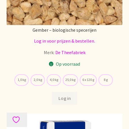
Gember – biologische specerijen
Log in voor prijzen & bestellen.
Merk:
De Theefabriek
Op voorraad
1,0 kg
2,0 kg
4,0 kg
25,0 kg
6 x 120 g
8 g
Log in