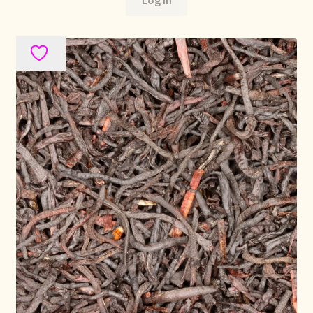
Log in
Política de precios
Politique tarifaire
Preispolitik
Pricing policy
Prijsbeleid
Privacy statement
Privacyverklaring
Product range
Questions relatives aux stocks