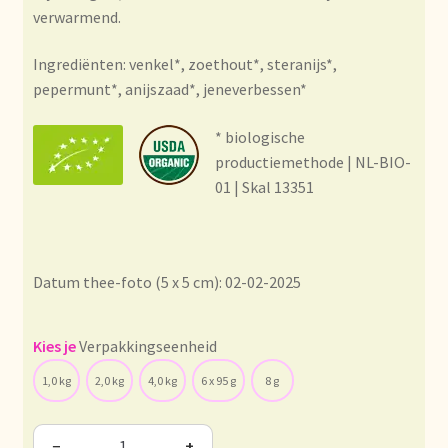
Condiciones generales
verwarmend.
Conditions générales
Ingrediënten: venkel*, zoethout*, steranijs*,
pepermunt*, anijszaad*, jeneverbessen*
Contact
* biologische
productiemethode | NL-BIO-
Contact
01 | Skal 13351
Contact
Contacto
Datum thee-foto (5 x 5 cm): 02-02-2025
Current price list
Verpakkingseenheid
Datenschutzerklärung
1,0 kg
2,0 kg
4,0 kg
6 x 95 g
8 g
Declaración de privacidad
−
+