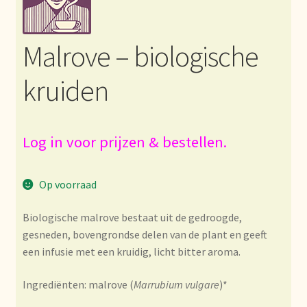
Bezahlung und Rabatte
Malrove – biologische
Bienvenue dans notre commerce de gros de thé !
kruiden
Bio-Zertifikate
Biologische certificaten
Log in voor prijzen & bestellen.
Boletín informativo
Op voorraad
Certificados ecológicos.
Biologische malrove
bestaat uit de gedroogde,
gesneden, bovengrondse delen van de plant en geeft
Certificats biologiques
een infusie met een
kruidig, licht bitter aroma.
Commande et délai de livraison
Ingrediënten: malrove (
Marrubium vulgare
)*