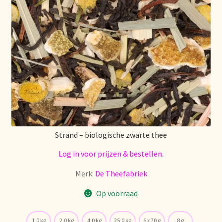
Strand – biologische zwarte thee
Log in voor prijzen & bestellen.
Merk:
De Theefabriek
Op voorraad
1,0 kg
2,0 kg
4,0 kg
25,0 kg
6 x 70 g
8 g