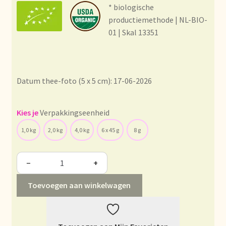
Condiciones generales
* biologische
productiemethode | NL-BIO-
Conditions générales
01 | Skal 13351
Contact
Datum thee-foto (5 x 5 cm): 17-06-2026
Contact
Contact
Verpakkingseenheid
1,0 kg
2,0 kg
4,0 kg
6 x 45 g
8 g
Contacto
−
+
Current price list
Toevoegen aan winkelwagen
Datenschutzerklärung
Declaración de privacidad