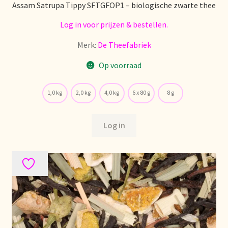
Assam Satrupa Tippy SFTGFOP1 – biologische zwarte thee
Log in voor prijzen & bestellen.
Merk:
De Theefabriek
Op voorraad
1,0 kg
2,0 kg
4,0 kg
6 x 80 g
8 g
Log in