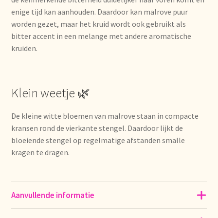
Nieuwsbrief
enige tijd kan aanhouden. Daardoor kan malrove puur
worden gezet, maar het kruid wordt ook gebruikt als
Notre vision du thé
bitter accent in een melange met andere aromatische
kruiden.
Nuestra visión del té
Online shop
Klein weetje 🌿
Onlineshop
De kleine witte bloemen van malrove staan in compacte
kransen rond de vierkante stengel. Daardoor lijkt de
Onze visie op thee
bloeiende stengel op regelmatige afstanden smalle
kragen te dragen.
Ordering and delivery time
Organic certificates
Aanvullende informatie
Our vision on tea