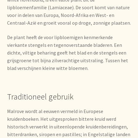
Imprint
lipbloemenfamilie (Lamiaceae). De soort komt van nature
voor in delen van Europa, Noord-Afrika en West- en
Kontakt
Centraal-Azië en groeit vooral op droge, zonnige plaatsen.
Lagerangelegenheiten
De plant heeft de voor lipbloemigen kenmerkende
vierkante stengels en tegenoverstaande bladeren. Een
Lebensmittelsicherheit
dichte, viltige beharing geeft het blad en de stengels een
grijsgroene tot bijna zilverachtige uitstraling. Tussen het
blad verschijnen kleine witte bloemen.
Lista de precios actualizada.
Liste de prix actuelle
Traditioneel gebruik
Marca personal
Malrove wordt al eeuwen vermeld in Europese
Meertaligheid
kruidenboeken. Het uitgesproken bittere kruid werd
historisch verwerkt in uiteenlopende kruidenbereidingen,
bitterdranken, siropen en pastilles; in Engelstalige landen
Mehrsprachigkeit