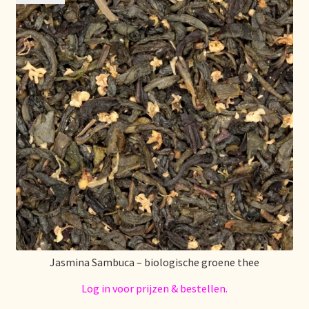
Retouren en garantie
Retours et garantie
Returns and warranty
Rücksendungen und Garantie
Sécurité alimentaire
Seguridad alimentaria
Shipping and delivery
Jasmina Sambuca – biologische groene thee
Log in voor prijzen & bestellen.
Sortiment