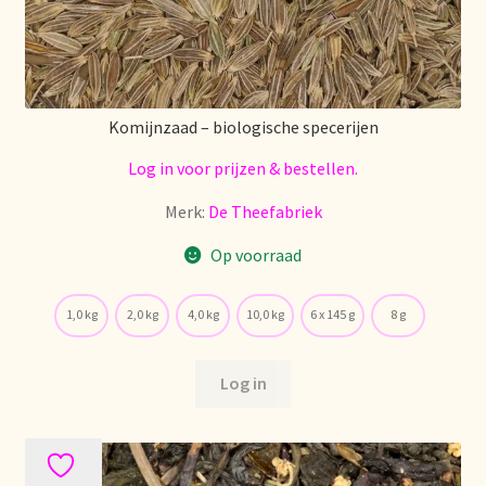
Política de precios
Politique tarifaire
Komijnzaad – biologische specerijen
Preispolitik
Log in voor prijzen & bestellen.
Pricing policy
Merk:
De Theefabriek
Prijsbeleid
Op voorraad
Privacy statement
1,0 kg
2,0 kg
4,0 kg
10,0 kg
6 x 145 g
8 g
Privacyverklaring
Log in
Product range
Questions relatives aux stocks