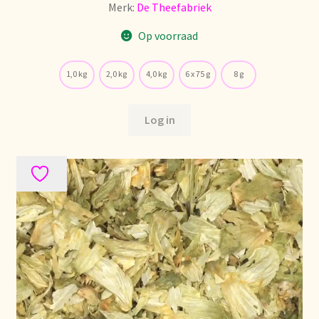
Merk:
De Theefabriek
Stock matters
Op voorraad
Surtido
1,0 kg
2,0 kg
4,0 kg
6 x 75 g
8 g
Terms and Conditions
Log in
Über uns
Unsere Vision von Tee
Versand und Lieferung
Verzenden en bezorgen
Voedselveiligheid