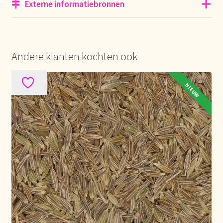
Externe informatiebronnen
Over ons
Pagos y descuentos
Andere klanten kochten ook
Paiement et réductions
NIEUW
Payment and discounts
Pedidos y plazos de entrega
Personal Branding
Personal Branding
Personal Branding