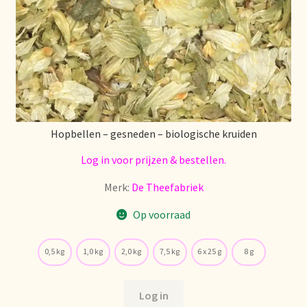
Voorraadzaken
We zijn verhuisd!
Webwinkel
Welcome to our Tea Wholesale business!
Hopbellen – gesneden – biologische kruiden
Willkommen in unserem Teegroßhandel!
Log in voor prijzen & bestellen.
Winkelwagen
Merk:
De Theefabriek
Op voorraad
0,5 kg
1,0 kg
2,0 kg
7,5 kg
6 x 25 g
8 g
Log in