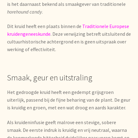
is het daarnaast bekend als smaakgever van traditionele
horehound candy
.
Mentions légales
Dit kruid heeft een plaats binnen de
Traditionele Europese
Mijn account
kruidengeneeskunde
. Deze verwijzing betreft uitsluitend de
cultuurhistorische achtergrond en is geen uitspraak over
Mijn Favorieten
werking of effectiviteit.
Multilingualism
Smaak, geur en uitstraling
Multilinguisme
Het gedroogde kruid heeft een gedempt grijsgroen
Multilingüismo.
uiterlijk, passend bij de fijne beharing van de plant. De geur
is kruidig en groen, met een wat droog en aards karakter.
Newsletter
Als kruideninfusie geeft malrove een stevige, sobere
Newsletter
smaak. De eerste indruk is kruidig en vrij neutraal, waarna
de kenmerkende bitterheid duidelijker naar voren komt en