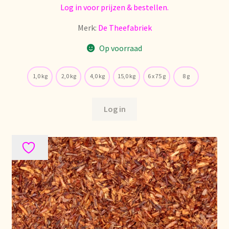
Log in voor prijzen & bestellen.
Nieuwsbrief
Merk:
De Theefabriek
Notre vision du thé
Op voorraad
Nuestra visión del té
1,0 kg
2,0 kg
4,0 kg
15,0 kg
6 x 75 g
8 g
Online shop
Log in
Onlineshop
Onze visie op thee
Ordering and delivery time
Organic certificates
Our vision on tea