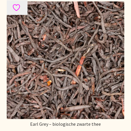
Mentions légales
Mijn account
Mijn Favorieten
Multilingualism
Multilinguisme
Multilingüismo.
Newsletter
Newsletter
Earl Grey – biologische zwarte thee