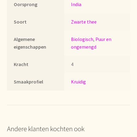
Imprint
Oorsprong
India
Kontakt
Soort
Zwarte thee
Lagerangelegenheiten
Algemene
Biologisch
,
Puur en
eigenschappen
ongemengd
Lebensmittelsicherheit
Kracht
4
Lista de precios actualizada.
Smaakprofiel
Kruidig
Liste de prix actuelle
Marca personal
Meertaligheid
Andere klanten kochten ook
Mehrsprachigkeit