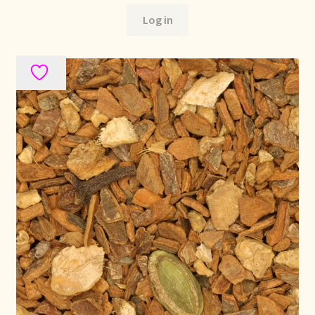
Política de precios
Log in
Politique tarifaire
Preispolitik
Pricing policy
Prijsbeleid
Privacy statement
Privacyverklaring
Product range
Questions relatives aux stocks