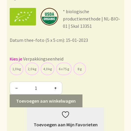
Condiciones generales
* biologische
Conditions générales
productiemethode | NL-BIO-
01 | Skal 13351
Contact
Datum thee-foto (5 x 5 cm): 15-01-2023
Contact
Verpakkingseenheid
Contact
1,0 kg
2,0 kg
4,0 kg
6 x 75 g
8 g
Contacto
−
+
Current price list
Toevoegen aan winkelwagen
Datenschutzerklärung
Toevoegen aan Mijn Favorieten
Declaración de privacidad