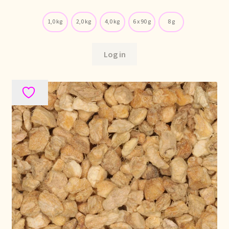
Voorraadzaken
1,0 kg
2,0 kg
4,0 kg
6 x 90 g
8 g
We zijn verhuisd!
Log in
Webwinkel
Welcome to our Tea Wholesale business!
Willkommen in unserem Teegroßhandel!
Winkelwagen