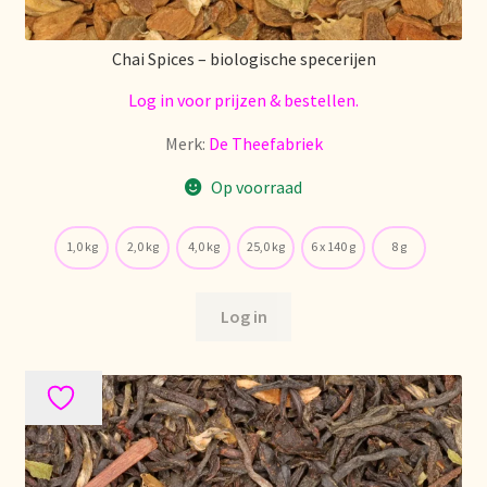
Retouren en garantie
Chai Spices – biologische specerijen
Log in voor prijzen & bestellen.
Retours et garantie
Merk:
De Theefabriek
Returns and warranty
Op voorraad
Rücksendungen und Garantie
1,0 kg
2,0 kg
4,0 kg
25,0 kg
6 x 140 g
8 g
Sécurité alimentaire
Log in
Seguridad alimentaria
Shipping and delivery
Sortiment