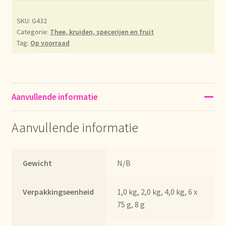
Déclaration de confidentialité
SKU:
G432
Categorie:
Thee, kruiden, specerijen en fruit
Tag:
Op voorraad
Devoluciones y garantía
Envío y entrega
Aanvullende informatie
Expédition et livraison
Aanvullende informatie
Food safety
Image de marque personnelle
Gewicht
N/B
Impressum
Verpakkingseenheid
1,0 kg, 2,0 kg, 4,0 kg, 6 x
75 g, 8 g
Impressum