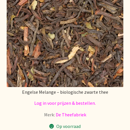
Stock matters
Surtido
Terms and Conditions
Über uns
Unsere Vision von Tee
Versand und Lieferung
Engelse Melange – biologische zwarte thee
Verzenden en bezorgen
Log in voor prijzen & bestellen.
Merk:
De Theefabriek
Voedselveiligheid
Op voorraad