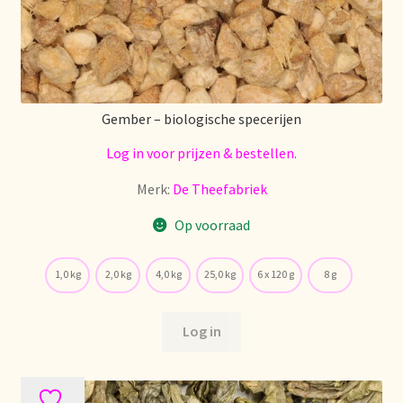
Gember – biologische specerijen
Log in voor prijzen & bestellen.
Merk:
De Theefabriek
Op voorraad
1,0 kg
2,0 kg
4,0 kg
25,0 kg
6 x 120 g
8 g
Log in