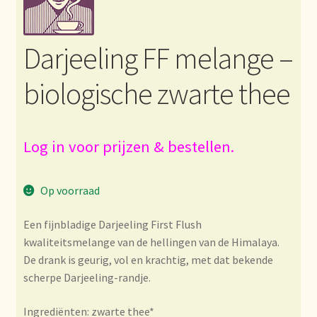
Bezahlung und Rabatte
Darjeeling FF melange –
Bienvenue dans notre commerce de gros de thé !
biologische zwarte thee
Bio-Zertifikate
Biologische certificaten
Log in voor prijzen & bestellen.
Boletín informativo
Op voorraad
Certificados ecológicos.
Een fijnbladige Darjeeling First Flush
kwaliteitsmelange van de hellingen van de Himalaya.
Certificats biologiques
De drank is geurig, vol en krachtig, met dat bekende
scherpe Darjeeling-randje.
Commande et délai de livraison
Ingrediënten: zwarte thee*