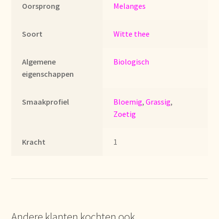
Oorsprong
Melanges
Imprint
Kontakt
Soort
Witte thee
Lagerangelegenheiten
Algemene
Biologisch
eigenschappen
Lebensmittelsicherheit
Smaakprofiel
Bloemig
,
Grassig
,
Lista de precios actualizada.
Zoetig
Liste de prix actuelle
Kracht
1
Marca personal
Meertaligheid
Mehrsprachigkeit
Andere klanten kochten ook