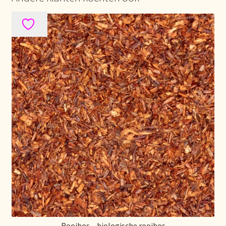
Mentions légales
Mijn account
Mijn Favorieten
Multilingualism
Multilinguisme
Multilingüismo.
Newsletter
Newsletter
Rooibos – biologische rooibos