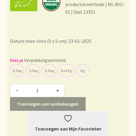
Condiciones generales
productiemethode | NL-BIO-
01 | Skal 13351
Conditions générales
Contact
Datum thee-foto (5 x 5 cm): 23-01-2025
Contact
Verpakkingseenheid
Contact
0,5 kg
1,0 kg
2,0 kg
6 x 35 g
8 g
Contacto
−
+
Current price list
Toevoegen aan winkelwagen
Datenschutzerklärung
Toevoegen aan Mijn Favorieten
Declaración de privacidad