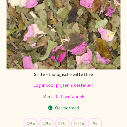
Over ons
Pagos y descuentos
Paiement et réductions
Payment and discounts
Pedidos y plazos de entrega
Stilte – biologische witte thee
Log in voor prijzen & bestellen.
Personal Branding
Merk:
De Theefabriek
Personal Branding
Op voorraad
Personal Branding
0,5 kg
1,0 kg
2,0 kg
6 x 35 g
8 g