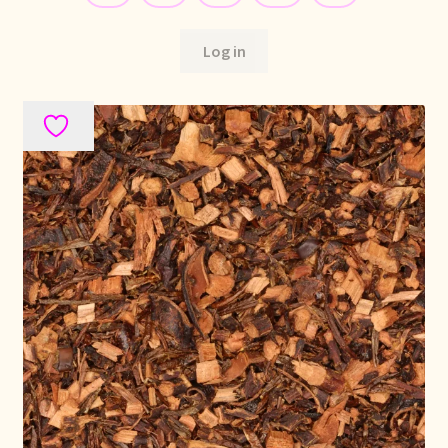
Política de precios
Log in
Politique tarifaire
Preispolitik
Pricing policy
Prijsbeleid
Privacy statement
Privacyverklaring
Product range
Questions relatives aux stocks