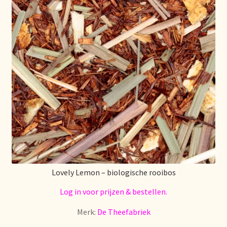
Stock matters
Surtido
Terms and Conditions
Über uns
Unsere Vision von Tee
Versand und Lieferung
Lovely Lemon – biologische rooibos
Verzenden en bezorgen
Log in voor prijzen & bestellen.
Voedselveiligheid
Merk:
De Theefabriek