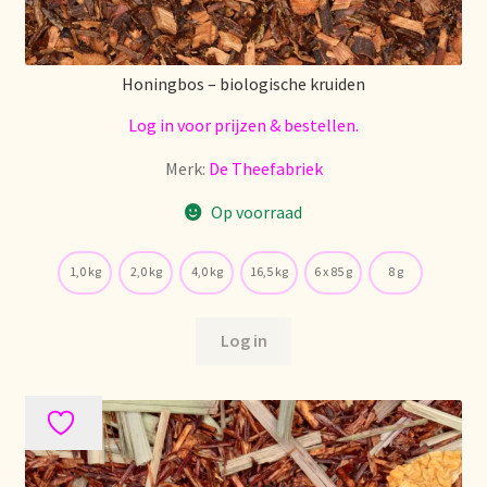
Retouren en garantie
Honingbos – biologische kruiden
Retours et garantie
Log in voor prijzen & bestellen.
Merk:
De Theefabriek
Returns and warranty
Op voorraad
Rücksendungen und Garantie
1,0 kg
2,0 kg
4,0 kg
16,5 kg
6 x 85 g
8 g
Sécurité alimentaire
Log in
Seguridad alimentaria
Shipping and delivery
Sortiment