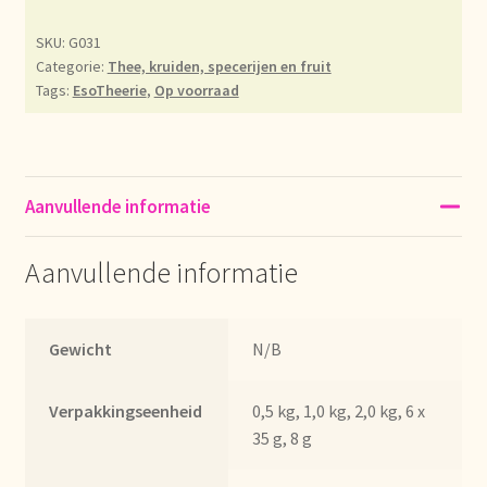
Déclaration de confidentialité
SKU:
G031
Categorie:
Thee, kruiden, specerijen en fruit
Tags:
EsoTheerie
,
Op voorraad
Devoluciones y garantía
Envío y entrega
Aanvullende informatie
Expédition et livraison
Aanvullende informatie
Food safety
Image de marque personnelle
Gewicht
N/B
Impressum
Verpakkingseenheid
0,5 kg, 1,0 kg, 2,0 kg, 6 x
35 g, 8 g
Impressum