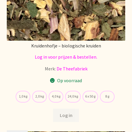
Kruidenhofje – biologische kruiden
Log in voor prijzen & bestellen.
Merk:
De Theefabriek
Op voorraad
1,0 kg
2,0 kg
4,0 kg
24,0 kg
6 x 50 g
8 g
Log in