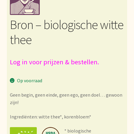
Bezahlung und Rabatte
Bron – biologische witte
Bienvenue dans notre commerce de gros de thé !
thee
Bio-Zertifikate
Biologische certificaten
Log in voor prijzen & bestellen.
Boletín informativo
Op voorraad
Certificados ecológicos.
Geen begin, geen einde, geen ego, geen doel… gewoon
zijn!
Certificats biologiques
Ingrediënten: witte thee*, korenbloem*
Commande et délai de livraison
* biologische