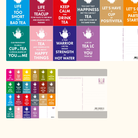
Image de marque personnelle
Impressum
Impr
Lista de precios actualizada.
Liste de prix actuel
Mijn Favorieten
Multilingualism
Multilinguisme
Nuestra visión del té
Online shop
Onlineshop
On
Over ons
Pagos y descuentos
Paiement et réduc
Personal Branding
Personal Branding
Política 
Privacy statement
Privacyverklaring
Product ra
Returns and warranty
Rücksendungen und Garan