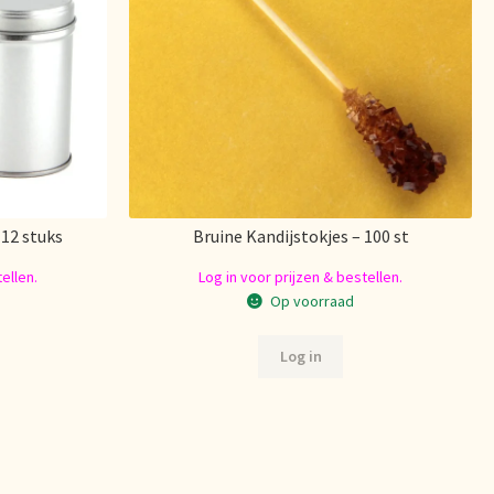
 12 stuks
Bruine Kandijstokjes – 100 st
ellen.
Log in voor prijzen & bestellen.
Op voorraad
Log in