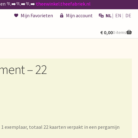
n 🏃‍➡️🏃‍➡️🏃‍➡️
theewinkel.theefabriek.nl
Mijn Favorieten
Mijn account
NL
EN
DE
€
0,00
0 items
kenen
de existencias
ment – 22
 générales
 1 exemplaar, totaal 22 kaarten verpakt in een pergamijn