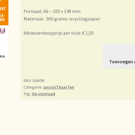
essum
Imprint
Kontakt
Lagerangelegenheiten
Lebensmittelsiche
Formaat: A6 – 105 x 148 mm
Materiaal : 300 grams recyclingpapier
le
Marca personal
Meertaligheid
Mehrsprachigkeit
Mentions légal
Adviesverkoopprijs per stuk: € 1,50
Multilingüismo.
Newsletter
Newsletter
Nieuwsbrief
Notre vision 
ze visie op thee
Ordering and delivery time
Organic certificates
O
Toevoegen a
tions
Payment and discounts
Pedidos y plazos de entrega
Persona
SKU:
GAK99
Categorie:
ansichTkaarTen
de precios
Politique tarifaire
Preispolitik
Pricing policy
Prijsbeleid
Tag:
Op voorraad
nge
Questions relatives aux stocks
Retouren en garantie
Retours 
tie
Sécurité alimentaire
Seguridad alimentaria
Shipping and deliv