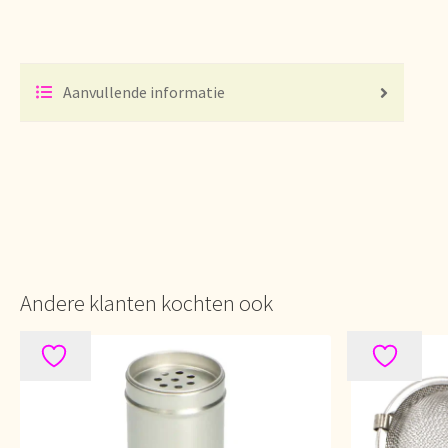
Stock matters
Surtido
Terms and Conditions
Üb
Voedselveiligheid
Voorraadzaken
We zijn verhuis
Aanvullende informatie
Willkommen in unserem Teegroßhandel!
Winke
Andere klanten kochten ook