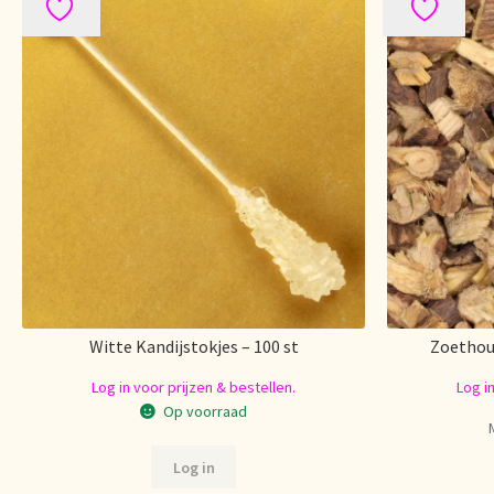
Witte Kandijstokjes – 100 st
Zoethout
Log in voor prijzen & bestellen.
Log i
Op voorraad
Log in