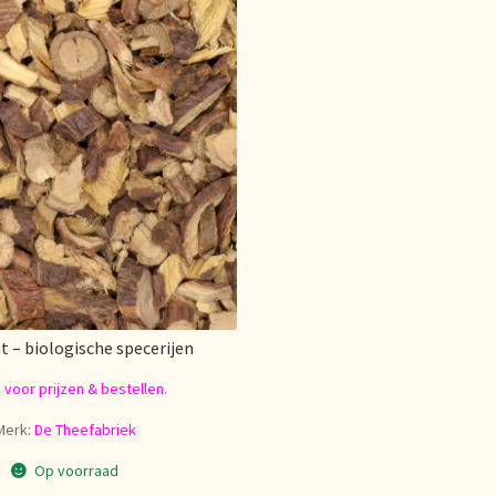
 – biologische specerijen
n voor prijzen & bestellen.
Merk:
De Theefabriek
Op voorraad