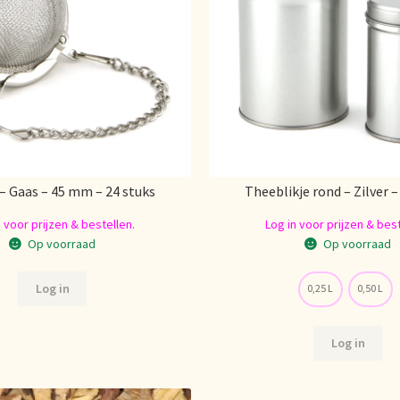
– Gaas – 45 mm – 24 stuks
Theeblikje rond – Zilver –
n voor prijzen & bestellen.
Log in voor prijzen & best
Op voorraad
Op voorraad
Log in
0,25 L
0,50 L
Log in