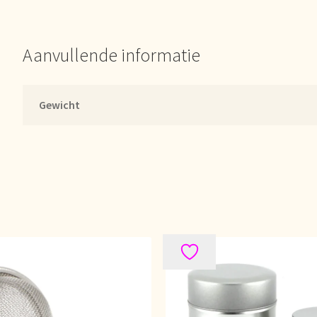
er uns
Unsere Vision von Tee
Versand und Lieferung
Verzenden en 
d!
Webwinkel
Welcome to our Tea Wholesale business!
Aanvullende informatie
lwagen
Gewicht