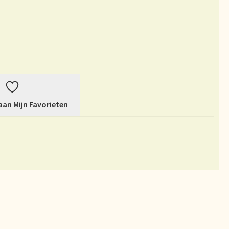
rheit
es
Mijn account
du thé
ur vision on tea
an Mijn Favorieten
l Branding
et garantie
ery
Sortiment