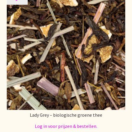
Stock matters
Surtido
Terms and Conditions
Über uns
Unsere Vision von Tee
Versand und Lieferung
Verzenden en bezorgen
Lady Grey – biologische groene thee
Voedselveiligheid
Log in voor prijzen & bestellen.