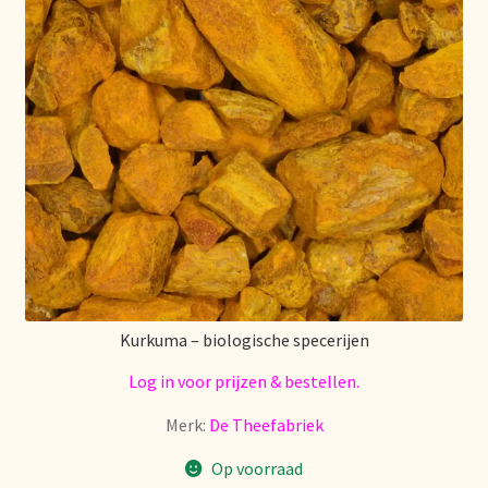
Over ons
Pagos y descuentos
Paiement et réductions
Payment and discounts
Pedidos y plazos de entrega
Personal Branding
Kurkuma – biologische specerijen
Log in voor prijzen & bestellen.
Personal Branding
Merk:
De Theefabriek
Personal Branding
Op voorraad