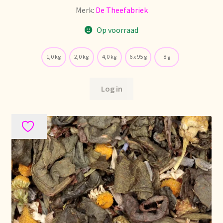
Voorraadzaken
Merk:
De Theefabriek
We zijn verhuisd!
Op voorraad
Webwinkel
1,0 kg
2,0 kg
4,0 kg
6 x 95 g
8 g
Welcome to our Tea Wholesale business!
Log in
Willkommen in unserem Teegroßhandel!
Winkelwagen