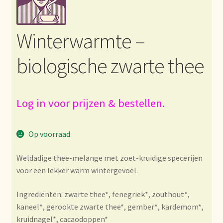
Bezahlung und Rabatte
Winterwarmte –
Bienvenue dans notre commerce de gros de thé !
biologische zwarte thee
Bio-Zertifikate
Biologische certificaten
Log in voor prijzen & bestellen.
Boletín informativo
Op voorraad
Certificados ecológicos.
Weldadige thee-melange met zoet-kruidige specerijen
voor een lekker warm wintergevoel.
Certificats biologiques
Ingrediënten: zwarte thee*, fenegriek*, zouthout*,
Commande et délai de livraison
kaneel*, gerookte zwarte thee*, gember*, kardemom*,
kruidnagel*, cacaodoppen*