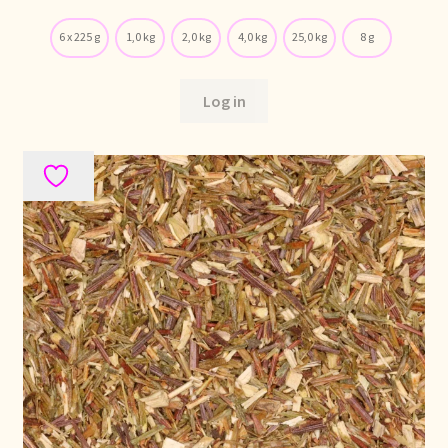
Política de precios
6 x 225 g
1,0 kg
2,0 kg
4,0 kg
25,0 kg
8 g
Politique tarifaire
Log in
Preispolitik
Pricing policy
Prijsbeleid
Privacy statement
Privacyverklaring
Product range
Questions relatives aux stocks