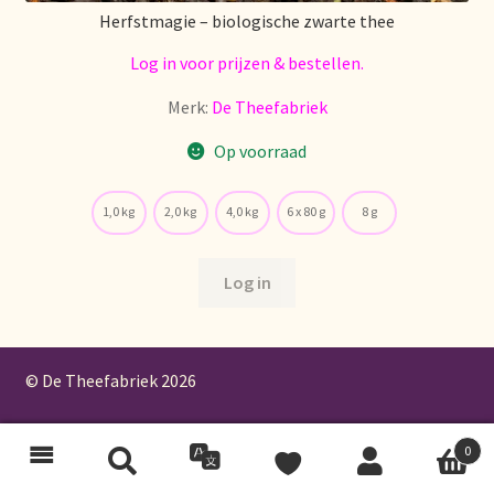
Herfstmagie – biologische zwarte thee
Log in voor prijzen & bestellen.
Merk:
De Theefabriek
Op voorraad
1,0 kg
2,0 kg
4,0 kg
6 x 80 g
8 g
Log in
© De Theefabriek
2026
0