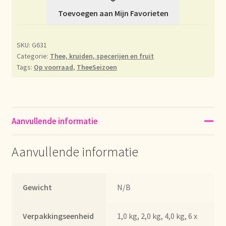
Toevoegen aan Mijn Favorieten
Déclaration de confidentialité
Devoluciones y garantía
SKU:
G631
Categorie:
Thee, kruiden, specerijen en fruit
Tags:
Op voorraad
,
TheeSeizoen
Envío y entrega
Expédition et livraison
Aanvullende informatie
Food safety
Aanvullende informatie
Image de marque personnelle
Impressum
Gewicht
N/B
Impressum
Verpakkingseenheid
1,0 kg, 2,0 kg, 4,0 kg, 6 x