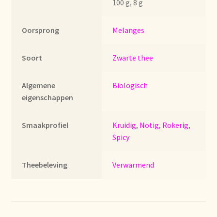
100 g, 8 g
Imprint
Oorsprong
Melanges
Kontakt
Lagerangelegenheiten
Soort
Zwarte thee
Lebensmittelsicherheit
Algemene
Biologisch
eigenschappen
Lista de precios actualizada.
Smaakprofiel
Kruidig
,
Notig
,
Rokerig
,
Liste de prix actuelle
Spicy
Marca personal
Theebeleving
Verwarmend
Meertaligheid
Mehrsprachigkeit