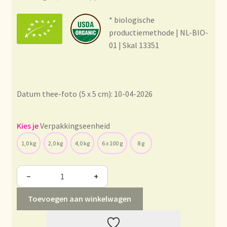
Condiciones generales
* biologische
Conditions générales
productiemethode | NL-BIO-
01 | Skal 13351
Contact
Contact
Datum thee-foto (5 x 5 cm): 10-04-2026
Contact
Verpakkingseenheid
Contacto
1,0 kg
2,0 kg
4,0 kg
6 x 100 g
8 g
Current price list
−
+
Datenschutzerklärung
Toevoegen aan winkelwagen
Declaración de privacidad