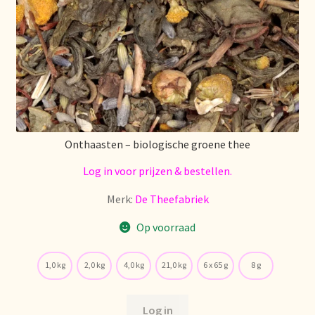
Onthaasten – biologische groene thee
Log in voor prijzen & bestellen.
Merk:
De Theefabriek
Op voorraad
1,0 kg
2,0 kg
4,0 kg
21,0 kg
6 x 65 g
8 g
Log in