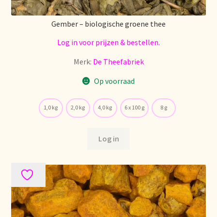
Nieuwsbrief
Gember – biologische groene thee
Notre vision du thé
Log in voor prijzen & bestellen.
Nuestra visión del té
Merk:
De Theefabriek
Op voorraad
Online shop
1,0 kg
2,0 kg
4,0 kg
6 x 100 g
8 g
Onlineshop
Onze visie op thee
Log in
Ordering and delivery time
Organic certificates
Our vision on tea