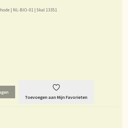
rheit
hode | NL-BIO-01 | Skal 13351
es
Mijn account
du thé
ur vision on tea
l Branding
agen
Toevoegen aan Mijn Favorieten
et garantie
ery
Sortiment