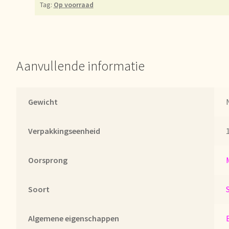
Tag:
Op voorraad
er uns
Unsere Vision von Tee
Versand und Lieferung
Verzenden en 
d!
Webwinkel
Welcome to our Tea Wholesale business!
lwagen
Aanvullende informatie
Gewicht
Verpakkingseenheid
1
Oorsprong
Soort
Algemene eigenschappen