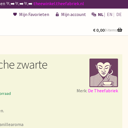
n 🏃‍➡️🏃‍➡️🏃‍➡️
theewinkel.theefabriek.nl
Mijn Favorieten
Mijn account
NL
EN
DE
€
0,00
0 items
kenen
de existencias
sche zwarte
Merk:
De Theefabriek
 générales
orraad
ën.
vanillearoma