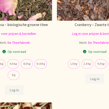
sa – biologische groene thee
Cranberry – Zwarte 
n voor prijzen & bestellen.
Log in voor prijzen & best
Merk:
De Theefabriek
Merk:
De Theefabrie
Op voorraad
Op voorraad
 kg
4,0 kg
8,0 kg
6 x 60 g
1,0 kg
2,0 kg
4,0 kg
8 g
Log in
Log in