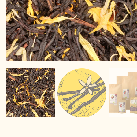
Image de marque personnelle
Impressum
Impr
Lista de precios actualizada.
Liste de prix actuel
Mijn Favorieten
Multilingualism
Multilinguisme
Nuestra visión del té
Online shop
Onlineshop
On
Over ons
Pagos y descuentos
Paiement et réduc
Personal Branding
Personal Branding
Política 
Privacy statement
Privacyverklaring
Product ra
Returns and warranty
Rücksendungen und Garan