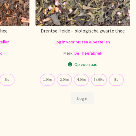
thee
Drentse Heide – biologische zwarte thee
ellen.
Log in voor prijzen & bestellen.
k
Merk:
De Theefabriek
Op voorraad
8 g
1,0 kg
2,0 kg
4,0 kg
6 x 90 g
8 g
Log in