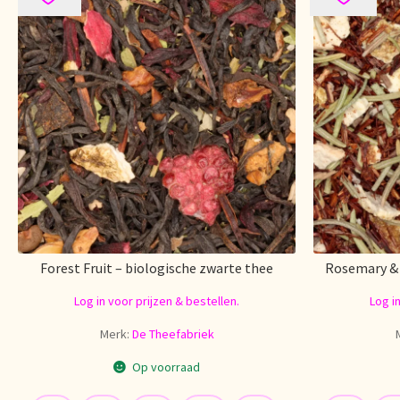
Forest Fruit – biologische zwarte thee
Rosemary & 
Log in voor prijzen & bestellen.
Log i
Merk:
De Theefabriek
Op voorraad