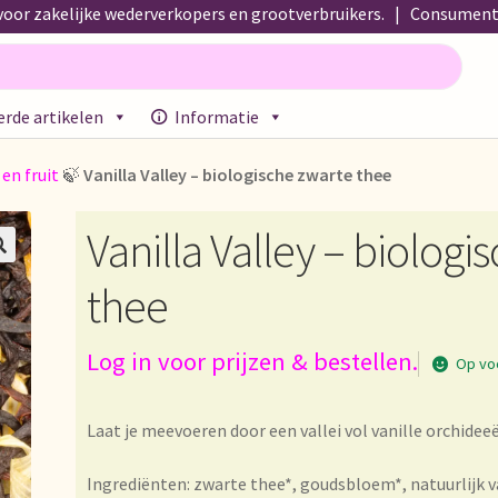
oor zakelijke wederverkopers en grootverbruikers. | Consumente
rde artikelen
Informatie
propos de nous
About us
Acerca de nosotros
Actuele prijslijst
Afre
 en fruit
🍃
Vanilla Valley – biologische zwarte thee
emeine Geschäftsbedingungen
Assortiment
Assortiment
Asuntos 
Vanilla Valley – biologi
 Lieferzeit
Betalen en kortingen
Bezahlung und Rabatte

thee
!
Bio-Zertifikate
Biologische certificaten
Boletín informativo
Log in voor prijzen & bestellen.
Commande et délai de livraison
Condiciones generales
Conditions
Op vo
e list
Datenschutzerklärung
Declaración de privacidad
Laat je meevoeren door een vallei vol vanille orchidee
arantía
Envío y entrega
Expédition et livraison
Food safety
Ingrediënten: zwarte thee*, goudsbloem*, natuurlijk 