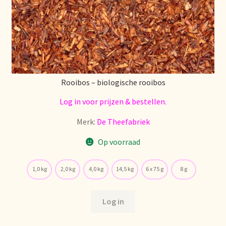
Retouren en garantie
Retours et garantie
Returns and warranty
Rooibos – biologische rooibos
Log in voor prijzen & bestellen.
Rücksendungen und Garantie
Merk:
De Theefabriek
Sécurité alimentaire
Op voorraad
Seguridad alimentaria
1,0 kg
2,0 kg
4,0 kg
14,5 kg
6 x 75 g
8 g
Shipping and delivery
Log in
Sortiment