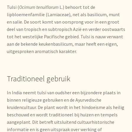
Imprint
Tulsi (
Ocimum tenuiflorum
L.) behoort tot de
lipbloemenfamilie (Lamiaceae), net als basilicum, munt
Kontakt
en salie. De soort komt van oorsprong voor in een groot
deel van tropisch en subtropisch Azië en verder oostwaarts
Lagerangelegenheiten
tot het westelijke Pacifische gebied. Tulsi is nauw verwant
aan de bekende keukenbasilicum, maar heeft een eigen,
Lebensmittelsicherheit
uitgesproken aromatisch karakter.
Lista de precios actualizada.
Traditioneel gebruik
Liste de prix actuelle
In India neemt tulsi van oudsher een bijzondere plaats in
Marca personal
binnen religieuze gebruiken en de Ayurvedische
kruidencultuur. De plant wordt in het hindoeïsme als heilig
Meertaligheid
beschouwd en wordt traditioneel bij huizen en tempels
aangeplant. Dit betreft uitsluitend cultuurhistorische
Mehrsprachigkeit
informatie en is geen uitspraak over werking of