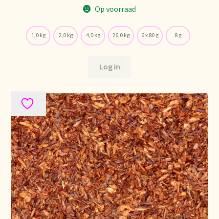
Op voorraad
Política de precios
1,0 kg
2,0 kg
4,0 kg
26,0 kg
6 x 80 g
8 g
Politique tarifaire
Preispolitik
Log in
Pricing policy
Prijsbeleid
Privacy statement
Privacyverklaring
Product range
Questions relatives aux stocks