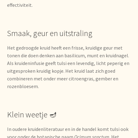
effectiviteit.
Mentions légales
Mijn account
Smaak, geur en uitstraling
Mijn Favorieten
Het gedroogde kruid heeft een frisse, kruidige geur met
tonen die doen denken aan basilicum, munt en kruidnagel.
Multilingualism
Als kruideninfusie geeft tulsi een levendig, licht peperig en
uitgesproken kruidig kopje. Het kruid laat zich goed
Multilinguisme
combineren met onder meer citroengras, gember en
rozenbloesem.
Multilingüismo.
Newsletter
Klein weetje 🪔
Newsletter
In oudere kruidenliteratuur en in de handel komt tulsi ook
voor onder de botanische naam
Ocimum sanctum
. Het