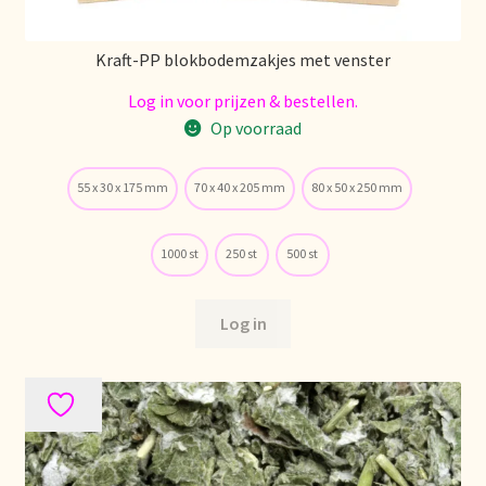
Kraft-PP blokbodemzakjes met venster
Log in voor prijzen & bestellen.
Op voorraad
55 x 30 x 175 mm
70 x 40 x 205 mm
80 x 50 x 250 mm
1000 st
250 st
500 st
Log in