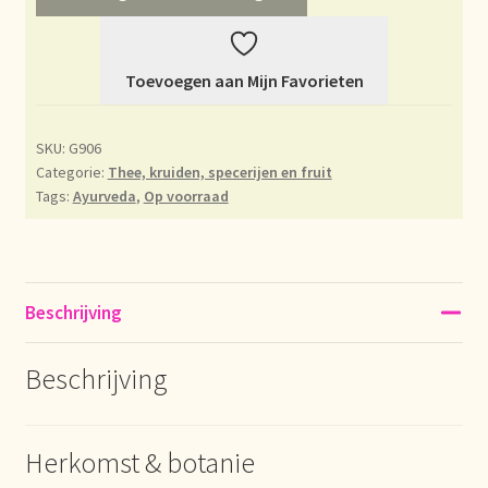
Déclaration de confidentialité
Toevoegen aan Mijn Favorieten
Devoluciones y garantía
SKU:
G906
Envío y entrega
Categorie:
Thee, kruiden, specerijen en fruit
Tags:
Ayurveda
,
Op voorraad
Expédition et livraison
Food safety
Beschrijving
Image de marque personnelle
Beschrijving
Impressum
Impressum
Herkomst & botanie