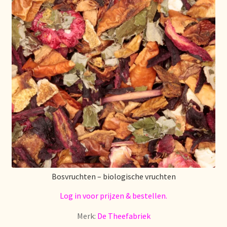
Over ons
Pagos y descuentos
Paiement et réductions
Payment and discounts
Pedidos y plazos de entrega
Personal Branding
Bosvruchten – biologische vruchten
Personal Branding
Log in voor prijzen & bestellen.
Personal Branding
Merk:
De Theefabriek