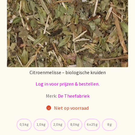
Citroenmelisse – biologische kruiden
Log in voor prijzen & bestellen.
Merk:
De Theefabriek
Niet op voorraad
0,5 kg
1,0 kg
2,0 kg
8,0 kg
6 x 25 g
8 g