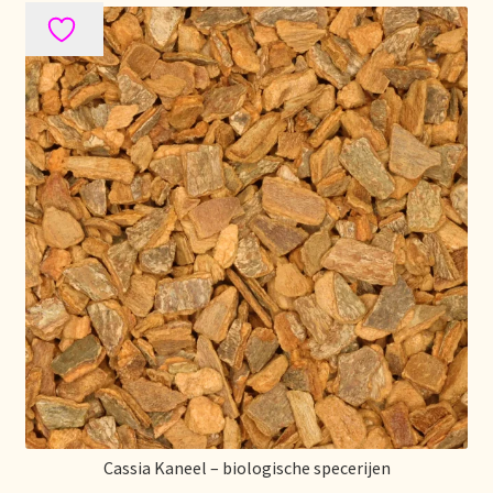
Stock matters
Surtido
Terms and Conditions
Über uns
Unsere Vision von Tee
Versand und Lieferung
Verzenden en bezorgen
Voedselveiligheid
Cassia Kaneel – biologische specerijen