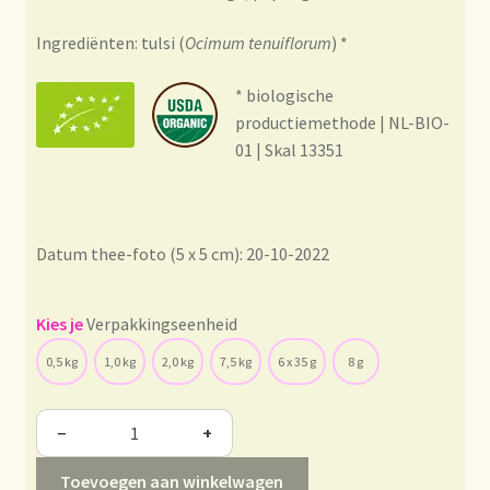
Condiciones generales
Ingrediënten: tulsi (
Ocimum tenuiflorum
) *
Conditions générales
* biologische
productiemethode | NL-BIO-
Contact
01 | Skal 13351
Contact
Contact
Datum thee-foto (5 x 5 cm): 20-10-2022
Contacto
Verpakkingseenheid
Current price list
0,5 kg
1,0 kg
2,0 kg
7,5 kg
6 x 35 g
8 g
Datenschutzerklärung
−
+
Declaración de privacidad
Toevoegen aan winkelwagen