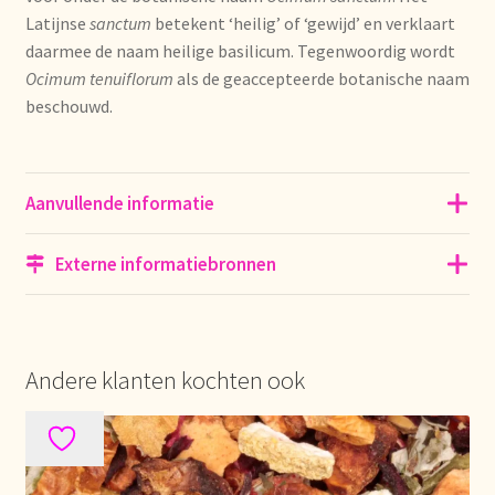
Nieuwsbrief
Latijnse
sanctum
betekent ‘heilig’ of ‘gewijd’ en verklaart
daarmee de naam heilige basilicum. Tegenwoordig wordt
Notre vision du thé
Ocimum tenuiflorum
als de geaccepteerde botanische naam
beschouwd.
Nuestra visión del té
Online shop
Aanvullende informatie
Onlineshop
Externe informatiebronnen
Onze visie op thee
Ordering and delivery time
Andere klanten kochten ook
Organic certificates
Our vision on tea