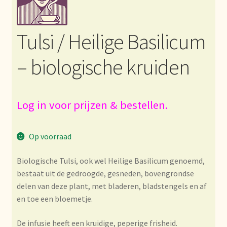
Bezahlung und Rabatte
Tulsi / Heilige Basilicum
Bienvenue dans notre commerce de gros de thé !
– biologische kruiden
Bio-Zertifikate
Biologische certificaten
Log in voor prijzen & bestellen.
Boletín informativo
Op voorraad
Certificados ecológicos.
Biologische Tulsi, ook wel Heilige Basilicum genoemd,
bestaat uit de gedroogde, gesneden, bovengrondse
Certificats biologiques
delen van deze plant, met bladeren, bladstengels en af
en toe een bloemetje.
Commande et délai de livraison
De infusie heeft een kruidige, peperige frisheid.