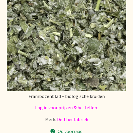
Frambozenblad – biologische kruiden
Log in voor prijzen & bestellen.
Merk:
De Theefabriek
Op voorraad