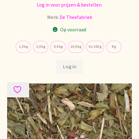
Voorraadzaken
Log in voor prijzen & bestellen.
Merk:
De Theefabriek
We zijn verhuisd!
Op voorraad
Webwinkel
1,0 kg
2,0 kg
4,0 kg
20,0 kg
6 x 150 g
8 g
Welcome to our Tea Wholesale business!
Log in
Willkommen in unserem Teegroßhandel!
Winkelwagen