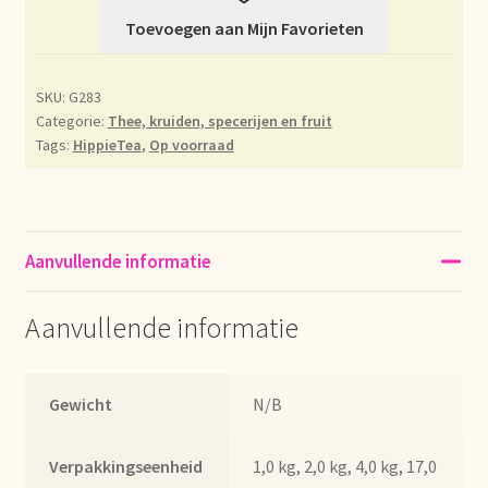
Toevoegen aan Mijn Favorieten
Déclaration de confidentialité
Devoluciones y garantía
SKU:
G283
Categorie:
Thee, kruiden, specerijen en fruit
Tags:
HippieTea
,
Op voorraad
Envío y entrega
Expédition et livraison
Aanvullende informatie
Food safety
Aanvullende informatie
Image de marque personnelle
Impressum
Gewicht
N/B
Impressum
Verpakkingseenheid
1,0 kg, 2,0 kg, 4,0 kg, 17,0