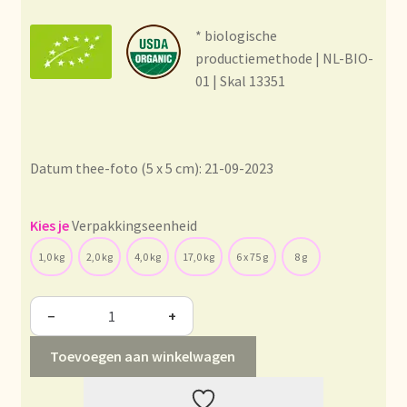
Condiciones generales
* biologische
Conditions générales
productiemethode | NL-BIO-
01 | Skal 13351
Contact
Contact
Datum thee-foto (5 x 5 cm): 21-09-2023
Contact
Verpakkingseenheid
Contacto
1,0 kg
2,0 kg
4,0 kg
17,0 kg
6 x 75 g
8 g
Current price list
−
+
Datenschutzerklärung
Toevoegen aan winkelwagen
Declaración de privacidad