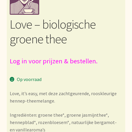
Bezahlung und Rabatte
Love – biologische
Bienvenue dans notre commerce de gros de thé !
groene thee
Bio-Zertifikate
Biologische certificaten
Log in voor prijzen & bestellen.
Boletín informativo
Op voorraad
Certificados ecológicos.
Love, it’s easy, met deze zachtgeurende, rooskleurige
hennep-theemelange.
Certificats biologiques
Ingrediënten: groene thee*, groene jasmijnthee*,
Commande et délai de livraison
hennepblad*, rozenbloesem*, natuurlijke bergamot-
en vanillearoma’s