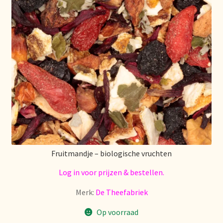
Stock matters
Surtido
Terms and Conditions
Über uns
Unsere Vision von Tee
Versand und Lieferung
Fruitmandje – biologische vruchten
Verzenden en bezorgen
Log in voor prijzen & bestellen.
Merk:
De Theefabriek
Voedselveiligheid
Op voorraad