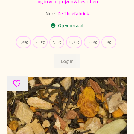
Log in voor prijzen & bestellen.
Nieuwsbrief
Merk:
De Theefabriek
Notre vision du thé
Op voorraad
Nuestra visión del té
1,0 kg
2,0 kg
4,0 kg
16,0 kg
6 x 70 g
8 g
Online shop
Log in
Onlineshop
Onze visie op thee
Ordering and delivery time
Organic certificates
Our vision on tea