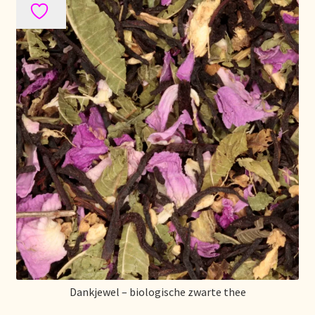
Mentions légales
Mijn account
Mijn Favorieten
Multilingualism
Multilinguisme
Multilingüismo.
Newsletter
Newsletter
Dankjewel – biologische zwarte thee