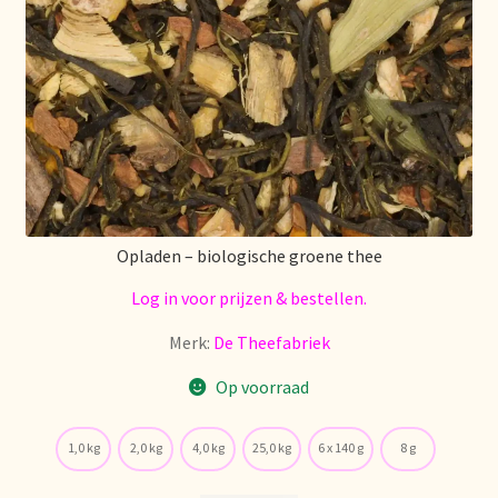
Over ons
Pagos y descuentos
Paiement et réductions
Payment and discounts
Opladen – biologische groene thee
Pedidos y plazos de entrega
Log in voor prijzen & bestellen.
Merk:
De Theefabriek
Personal Branding
Op voorraad
Personal Branding
1,0 kg
2,0 kg
4,0 kg
25,0 kg
6 x 140 g
8 g
Personal Branding