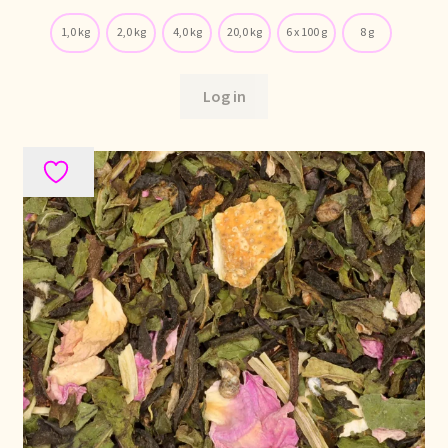
Voorraadzaken
1,0 kg
2,0 kg
4,0 kg
20,0 kg
6 x 100 g
8 g
We zijn verhuisd!
Log in
Webwinkel
Welcome to our Tea Wholesale business!
Willkommen in unserem Teegroßhandel!
Winkelwagen