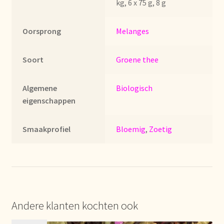
kg, 6 x 75 g, 8 g
Imprint
Oorsprong
Melanges
Kontakt
Lagerangelegenheiten
Soort
Groene thee
Lebensmittelsicherheit
Algemene
Biologisch
eigenschappen
Lista de precios actualizada.
Smaakprofiel
Bloemig
,
Zoetig
Liste de prix actuelle
Marca personal
Meertaligheid
Andere klanten kochten ook
Mehrsprachigkeit