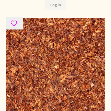
Log in
Política de precios
Politique tarifaire
Preispolitik
Pricing policy
Prijsbeleid
Privacy statement
Privacyverklaring
Product range
Questions relatives aux stocks