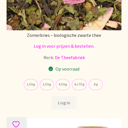
Zomerbries – biologische zwarte thee
Log in voor prijzen & bestellen.
Merk:
De Theefabriek
Op voorraad
1,0 kg
2,0 kg
4,0 kg
6 x 70 g
8 g
Log in