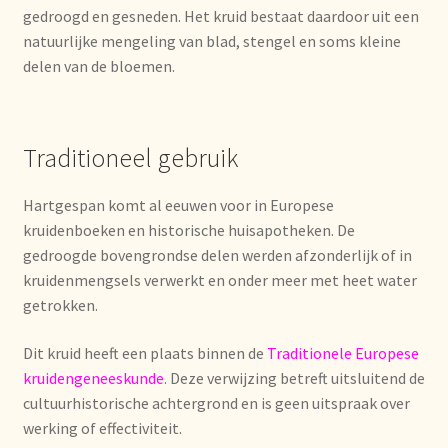
gedroogd en gesneden. Het kruid bestaat daardoor uit een
Mentions légales
natuurlijke mengeling van blad, stengel en soms kleine
delen van de bloemen.
Mijn account
Mijn Favorieten
Traditioneel gebruik
Multilingualism
Hartgespan komt al eeuwen voor in Europese
kruidenboeken en historische huisapotheken. De
Multilinguisme
gedroogde bovengrondse delen werden afzonderlijk of in
kruidenmengsels verwerkt en onder meer met heet water
getrokken.
Multilingüismo.
Dit kruid heeft een plaats binnen de
Traditionele Europese
Newsletter
kruidengeneeskunde
. Deze verwijzing betreft uitsluitend de
cultuurhistorische achtergrond en is geen uitspraak over
Newsletter
werking of effectiviteit.