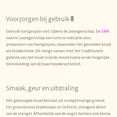
Nieuwsbrief
Voorzorgen bij gebruik 🚦
Notre vision du thé
Gebruik hartgespan niet tijdens de zwangerschap. De
EMA
Nuestra visión del té
noemt zwangerschap een contra-indicatie voor
preparaten van hartgespan, waaronder het gesneden kruid
Online shop
als kruidenthee. Dit hangt samen met het traditionele
gebruik van het kruid rond de menstruatie en de mogelijke
Onlineshop
beïnvloeding van de baarmoederactiviteit.
Onze visie op thee
Smaak, geur en uitstraling
Ordering and delivery time
Het gedroogde kruid bestaat uit onregelmatige groene
Organic certificates
tot groenbruine bladstukjes en lichtere, stevigere delen
van de stengel. Afhankelijk van de oogst kunnen ook kleine
Our vision on tea