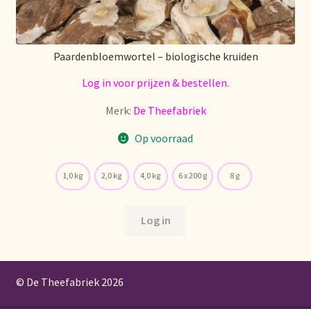
Paardenbloemwortel – biologische kruiden
Log in voor prijzen & bestellen.
Merk:
De Theefabriek
Op voorraad
1,0 kg
2,0 kg
4,0 kg
6 x 200 g
8 g
Log in
© De Theefabriek
2026