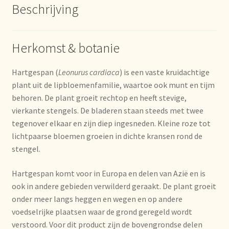
Beschrijving
Imprint
Kontakt
Herkomst & botanie
Lagerangelegenheiten
Hartgespan (
Leonurus cardiaca
) is een vaste kruidachtige
plant uit de lipbloemenfamilie, waartoe ook munt en tijm
Lebensmittelsicherheit
behoren. De plant groeit rechtop en heeft stevige,
vierkante stengels. De bladeren staan steeds met twee
Lista de precios actualizada.
tegenover elkaar en zijn diep ingesneden. Kleine roze tot
lichtpaarse bloemen groeien in dichte kransen rond de
Liste de prix actuelle
stengel.
Marca personal
Hartgespan komt voor in Europa en delen van Azië en is
ook in andere gebieden verwilderd geraakt. De plant groeit
Meertaligheid
onder meer langs heggen en wegen en op andere
voedselrijke plaatsen waar de grond geregeld wordt
Mehrsprachigkeit
verstoord. Voor dit product zijn de bovengrondse delen