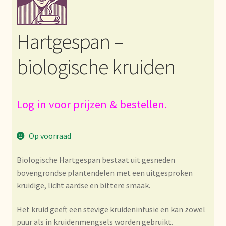
Bezahlung und Rabatte
Hartgespan –
Bienvenue dans notre commerce de gros de thé !
biologische kruiden
Bio-Zertifikate
Biologische certificaten
Log in voor prijzen & bestellen.
Boletín informativo
Op voorraad
Certificados ecológicos.
Biologische Hartgespan bestaat uit gesneden
bovengrondse plantendelen met een uitgesproken
Certificats biologiques
kruidige, licht aardse en bittere smaak.
Commande et délai de livraison
Het kruid geeft een stevige kruideninfusie en kan zowel
puur als in kruidenmengsels worden gebruikt.