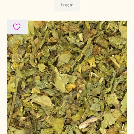
Log in
Stock matters
Surtido
Terms and Conditions
Über uns
Unsere Vision von Tee
Versand und Lieferung
Verzenden en bezorgen
Voedselveiligheid