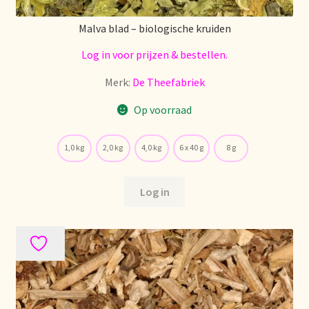
Voorraadzaken
Malva blad – biologische kruiden
We zijn verhuisd!
Log in voor prijzen & bestellen.
Webwinkel
Merk:
De Theefabriek
Op voorraad
Welcome to our Tea Wholesale business!
Willkommen in unserem Teegroßhandel!
1,0 kg
2,0 kg
4,0 kg
6 x 40 g
8 g
Winkelwagen
Log in