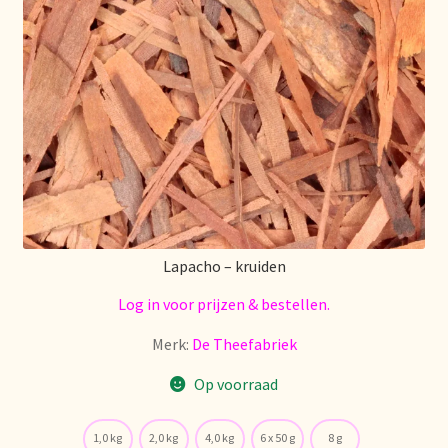
Lapacho – kruiden
Log in voor prijzen & bestellen.
Merk:
De Theefabriek
Op voorraad
1,0 kg
2,0 kg
4,0 kg
6 x 50 g
8 g