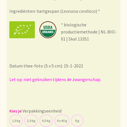
Condiciones generales
Ingrediënten: hartgespan (
Leonurus cardiaca
) *
Conditions générales
* biologische
productiemethode | NL-BIO-
Contact
01 | Skal 13351
Contact
Contact
Datum thee-foto (5 x 5 cm): 15-1-2022
Contacto
Let op: niet gebruiken tijdens de zwangerschap.
Current price list
Datenschutzerklärung
Verpakkingseenheid
1,0 kg
2,0 kg
4,0 kg
6 x 40 g
8 g
Declaración de privacidad