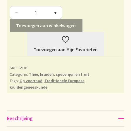
Déclaration de confidentialité
−
+
Toevoegen aan winkelwagen
Devoluciones y garantía
Envío y entrega
Toevoegen aan Mijn Favorieten
Expédition et livraison
SKU:
G936
Food safety
Categorie:
Thee, kruiden, specerijen en fruit
Tags:
Op voorraad
,
Traditionele Europese
kruidengeneeskunde
Image de marque personnelle
Impressum
Beschrijving
Impressum