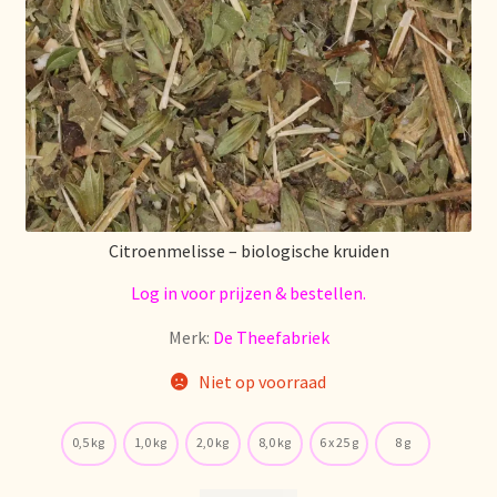
Retouren en garantie
Retours et garantie
Returns and warranty
Rücksendungen und Garantie
Citroenmelisse – biologische kruiden
Sécurité alimentaire
Log in voor prijzen & bestellen.
Merk:
De Theefabriek
Seguridad alimentaria
Niet op voorraad
Shipping and delivery
0,5 kg
1,0 kg
2,0 kg
8,0 kg
6 x 25 g
8 g
Sortiment