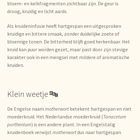
bloem- en kelkfragmenten zichtbaar zijn. De geur is
droog, kruidig en licht aards.
Over ons
Als kruideninfusie heeft hartgespan een uitgesproken
Pagos y descuentos
kruidige en bittere smaak, zonder duidelijke zoete of
bloemige tonen. De bitterheid blijft goed herkenbaar. Het
Paiement et réductions
kruid kan puur worden gezet, maar past door zijn stevige
karakter ook in een mengsel met mildere of aromatische
Payment and discounts
kruiden.
Pedidos y plazos de entrega
Klein weetje 🔤
Personal Branding
De Engelse naam
motherwort
betekent hartgespan en niet
Personal Branding
moederkruid. Het Nederlandse moederkruid (
Tanacetum
parthenium
) is een andere plant. In een Engelstalig
Personal Branding
kruidenboek verwijst
motherwort
dus naar hartgespan.