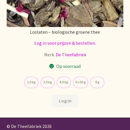
Loslaten – biologische groene thee
Log in voor prijzen & bestellen.
Merk:
De Theefabriek
Op voorraad
1,0 kg
2,0 kg
4,0 kg
6 x 65 g
8 g
Log in
© De Theefabriek
2026