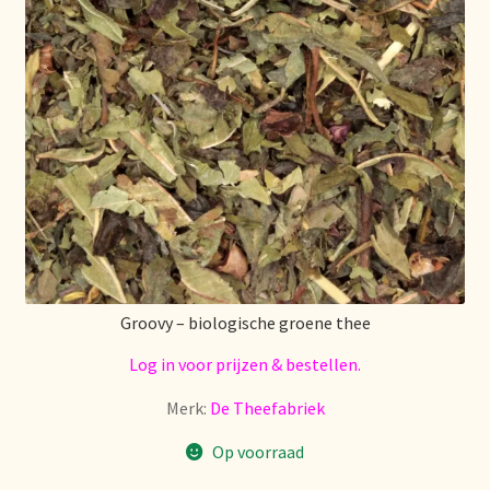
Groovy – biologische groene thee
Log in voor prijzen & bestellen.
Merk:
De Theefabriek
Op voorraad