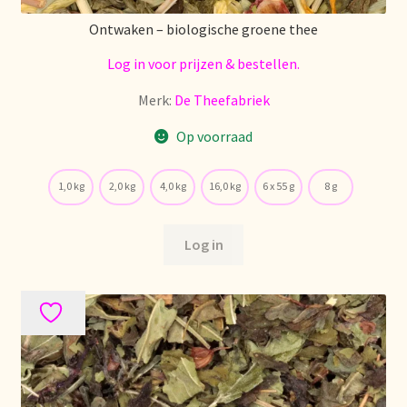
Voorraadzaken
Ontwaken – biologische groene thee
We zijn verhuisd!
Log in voor prijzen & bestellen.
Webwinkel
Merk:
De Theefabriek
Op voorraad
Welcome to our Tea Wholesale business!
1,0 kg
2,0 kg
4,0 kg
16,0 kg
6 x 55 g
8 g
Willkommen in unserem Teegroßhandel!
Winkelwagen
Log in