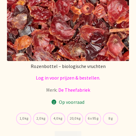
Retouren en garantie
Retours et garantie
Returns and warranty
Rücksendungen und Garantie
Rozenbottel – biologische vruchten
Log in voor prijzen & bestellen.
Sécurité alimentaire
Merk:
De Theefabriek
Seguridad alimentaria
Op voorraad
Shipping and delivery
1,0 kg
2,0 kg
4,0 kg
20,0 kg
6 x 95 g
8 g
Sortiment