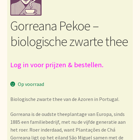
Bezahlung und Rabatte
Gorreana Pekoe –
Bienvenue dans notre commerce de gros de thé !
biologische zwarte thee
Bio-Zertifikate
Biologische certificaten
Log in voor prijzen & bestellen.
Boletín informativo
Op voorraad
Certificados ecológicos.
Biologische zwarte thee van de Azoren in Portugal.
Certificats biologiques
Gorreana is de oudste theeplantage van Europa, sinds
1885 een familiebedrijf, met nu de vijfde generatie aan
Commande et délai de livraison
het roer. Roer inderdaad, want Plantações de Chá
Gorreana ligt op het eiland São Miguel samen met de