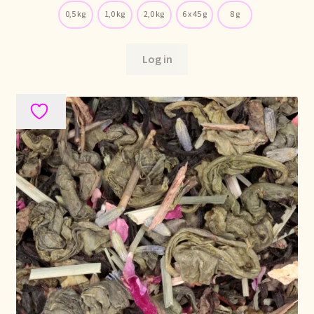
0,5 kg
1,0 kg
2,0 kg
6 x 45 g
8 g
Log in