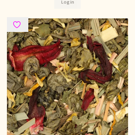
Log in
Stock matters
Surtido
Terms and Conditions
Über uns
Unsere Vision von Tee
Versand und Lieferung
Verzenden en bezorgen
Voedselveiligheid