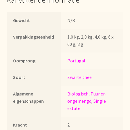
Aanvullende informatie
Imprint
Kontakt
Gewicht
N/B
Lagerangelegenheiten
Verpakkingseenheid
1,0 kg, 2,0 kg, 4,0 kg, 6 x
60 g, 8 g
Lebensmittelsicherheit
Oorsprong
Portugal
Lista de precios actualizada.
Soort
Zwarte thee
Liste de prix actuelle
Algemene
Biologisch
,
Puur en
Marca personal
eigenschappen
ongemengd
,
Single
estate
Meertaligheid
Kracht
2
Mehrsprachigkeit