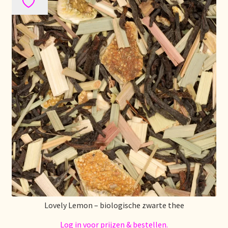
Over ons
Pagos y descuentos
Paiement et réductions
Payment and discounts
Pedidos y plazos de entrega
Personal Branding
Personal Branding
Lovely Lemon – biologische zwarte thee
Personal Branding
Log in voor prijzen & bestellen.