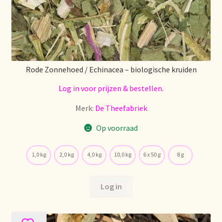
Nieuwsbrief
Notre vision du thé
Nuestra visión del té
Rode Zonnehoed / Echinacea – biologische kruiden
Online shop
Log in voor prijzen & bestellen.
Merk:
De Theefabriek
Onlineshop
Op voorraad
Onze visie op thee
1,0 kg
2,0 kg
4,0 kg
10,0 kg
6 x 50 g
8 g
Ordering and delivery time
Log in
Organic certificates
Our vision on tea