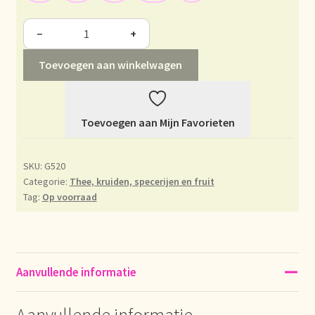
Déclaration de confidentialité
−
+
Devoluciones y garantía
Toevoegen aan winkelwagen
Envío y entrega
Toevoegen aan Mijn Favorieten
Expédition et livraison
SKU:
G520
Food safety
Categorie:
Thee, kruiden, specerijen en fruit
Tag:
Op voorraad
Image de marque personnelle
Impressum
Aanvullende informatie
Impressum