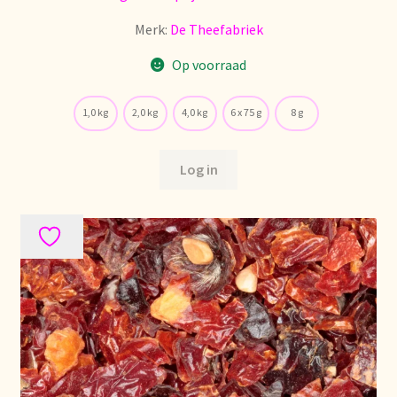
Política de precios
Merk:
De Theefabriek
Op voorraad
Politique tarifaire
Preispolitik
1,0 kg
2,0 kg
4,0 kg
6 x 75 g
8 g
Pricing policy
Log in
Prijsbeleid
Privacy statement
Privacyverklaring
Product range
Questions relatives aux stocks