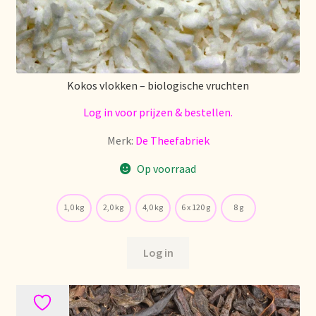
Mentions légales
Mijn account
Kokos vlokken – biologische vruchten
Mijn Favorieten
Log in voor prijzen & bestellen.
Merk:
De Theefabriek
Multilingualism
Op voorraad
Multilinguisme
1,0 kg
2,0 kg
4,0 kg
6 x 120 g
8 g
Multilingüismo.
Log in
Newsletter
Newsletter