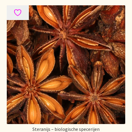
Retouren en garantie
Retours et garantie
Returns and warranty
Rücksendungen und Garantie
Sécurité alimentaire
Seguridad alimentaria
Shipping and delivery
Sortiment
Steranijs – biologische specerijen