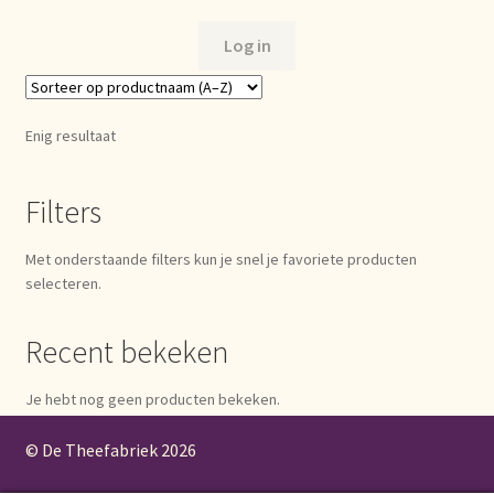
Bezahlung und Rabatte
Log in
Bienvenue dans notre commerce de gros de thé !
Enig resultaat
Bio-Zertifikate
Filters
Biologische certificaten
Met onderstaande filters kun je snel je favoriete producten
Boletín informativo
selecteren.
Certificados ecológicos.
Recent bekeken
Certificats biologiques
Je hebt nog geen producten bekeken.
Commande et délai de livraison
© De Theefabriek
2026