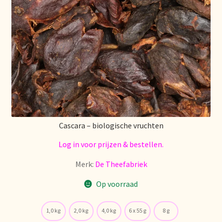
Algemene Voorwaarden
Allgemeine Geschäftsbedingungen
Assortiment
Assortiment
Asuntos de existencias
Cascara – biologische vruchten
Aviso legal
Log in voor prijzen & bestellen.
Bestellen en levertijd
Merk:
De Theefabriek
Op voorraad
Bestellung und Lieferzeit
Betalen en kortingen
1,0 kg
2,0 kg
4,0 kg
6 x 55 g
8 g