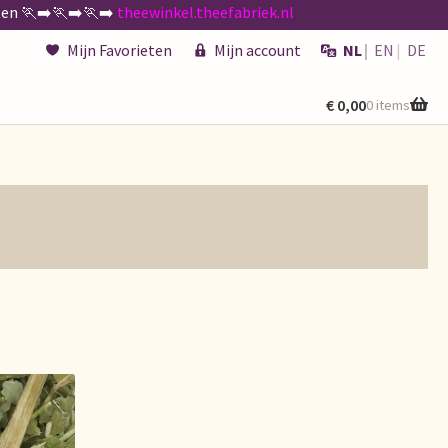
n 🏃‍➡️🏃‍➡️🏃‍➡️
theewinkel.theefabriek.nl
Mijn Favorieten
Mijn account
NL
EN
DE
€
0,00
0 items
kenen
de existencias
 générales