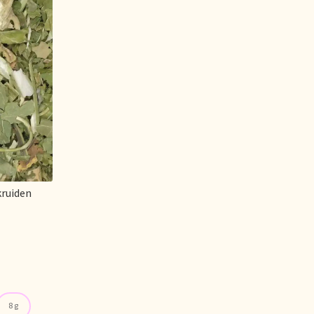
rheit
es
Mijn account
du thé
ur vision on tea
l Branding
kruiden
.
et garantie
ery
Sortiment
8 g