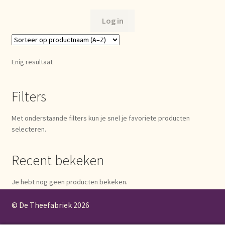
Bezahlung und Rabatte
Log in
Bienvenue dans notre commerce de gros de thé !
Enig resultaat
Bio-Zertifikate
Filters
Biologische certificaten
Met onderstaande filters kun je snel je favoriete producten
Boletín informativo
selecteren.
Certificados ecológicos.
Recent bekeken
Certificats biologiques
Je hebt nog geen producten bekeken.
Commande et délai de livraison
© De Theefabriek
2026