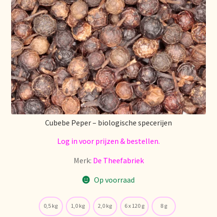
Algemene Voorwaarden
Allgemeine Geschäftsbedingungen
Assortiment
Assortiment
Asuntos de existencias
Cubebe Peper – biologische specerijen
Aviso legal
Log in voor prijzen & bestellen.
Bestellen en levertijd
Merk:
De Theefabriek
Op voorraad
Bestellung und Lieferzeit
Betalen en kortingen
0,5 kg
1,0 kg
2,0 kg
6 x 120 g
8 g